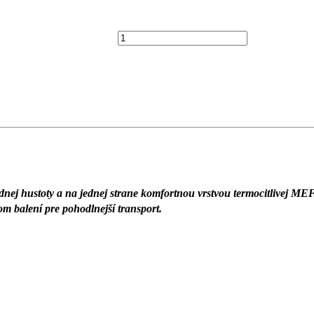
T3/4
dnej hustoty a na jednej strane komfortnou vrstvou termocitlivej 
 balení pre pohodlnejší transport.