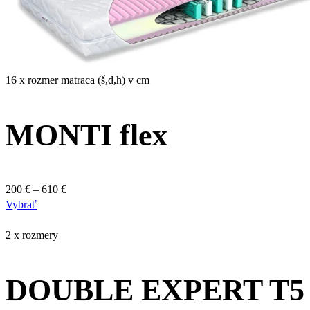
si
môžete
vybrať
na
stránke
16 x rozmer matraca (š,d,h) v cm
produktu.
MONTI flex
Price
200
€
–
610
€
Tento
range:
Vybrať
produkt
200 €
má
through
2 x rozmery
viacero
610 €
variantov.
DOUBLE EXPERT T5
Možnosti
si