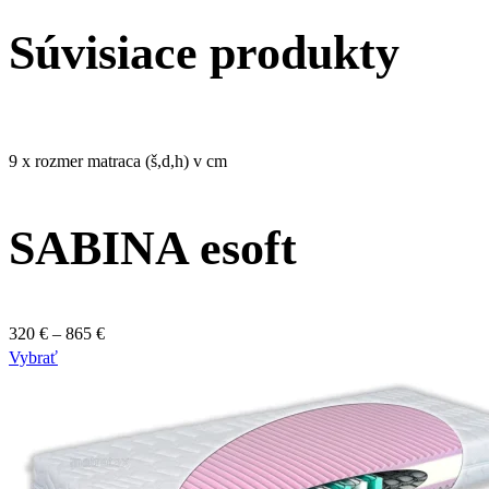
Súvisiace produkty
9 x rozmer matraca (š,d,h) v cm
SABINA esoft
Price
320
€
–
865
€
Tento
range:
Vybrať
produkt
320 €
má
through
viacero
865 €
variantov.
Možnosti