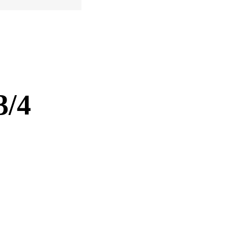
3/4
množstvo
BEN
MEF
pack