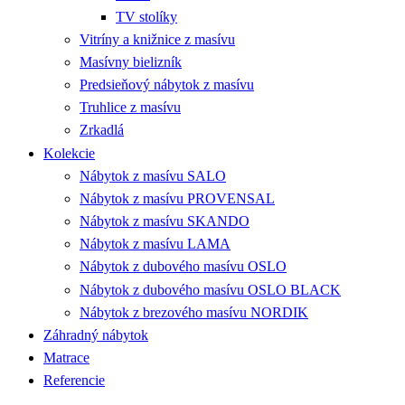
TV stolíky
Vitríny a knižnice z masívu
Masívny bielizník
Predsieňový nábytok z masívu
Truhlice z masívu
Zrkadlá
Kolekcie
Nábytok z masívu SALO
Nábytok z masívu PROVENSAL
Nábytok z masívu SKANDO
Nábytok z masívu LAMA
Nábytok z dubového masívu OSLO
Nábytok z dubového masívu OSLO BLACK
Nábytok z brezového masívu NORDIK
Záhradný nábytok
Matrace
Referencie