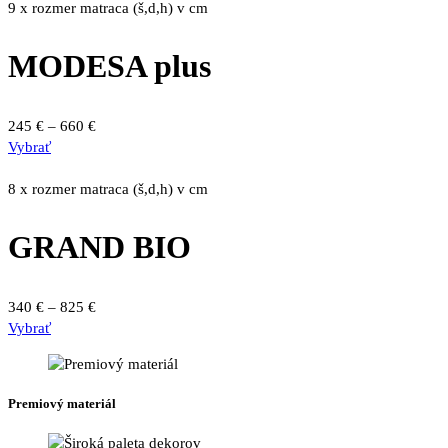
má
through
9 x rozmer matraca (š,d,h) v cm
produktu.
viacero
240 €
variantov.
MODESA plus
Možnosti
si
môžete
Price
245
€
–
660
€
vybrať
Tento
range:
Vybrať
na
produkt
245 €
stránke
má
through
8 x rozmer matraca (š,d,h) v cm
produktu.
viacero
660 €
variantov.
GRAND BIO
Možnosti
si
môžete
Price
340
€
–
825
€
vybrať
Tento
range:
Vybrať
na
produkt
340 €
stránke
má
through
produktu.
viacero
825 €
Premiový materiál
variantov.
Možnosti