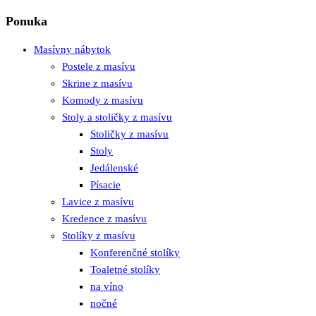
Ponuka
Masívny nábytok
Postele z masívu
Skrine z masívu
Komody z masívu
Stoly a stoličky z masívu
Stoličky z masívu
Stoly
Jedálenské
Písacie
Lavice z masívu
Kredence z masívu
Stolíky z masívu
Konferenčné stolíky
Toaletné stolíky
na víno
nočné