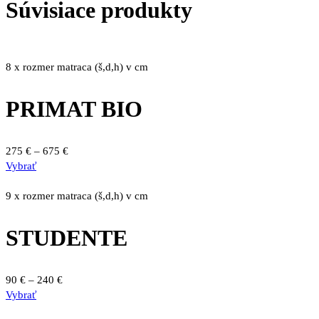
Súvisiace produkty
8 x rozmer matraca (š,d,h) v cm
PRIMAT BIO
Price
275
€
–
675
€
Tento
range:
Vybrať
produkt
275 €
má
through
9 x rozmer matraca (š,d,h) v cm
viacero
675 €
variantov.
STUDENTE
Možnosti
si
môžete
Price
90
€
–
240
€
vybrať
Tento
range:
Vybrať
na
produkt
90 €
stránke