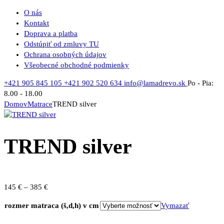
O nás
Kontakt
Doprava a platba
Odstúpiť od zmluvy TU
Ochrana osobných údajov
Všeobecné obchodné podmienky
+421 905 845 105
+421 902 520 634
info@lamadrevo.sk
Po - Pia:
8.00 - 18.00
Domov
Matrace
TREND silver
TREND silver
Price
145
€
–
385
€
range:
rozmer matraca (š,d,h) v cm
Vymazať
145 €
through