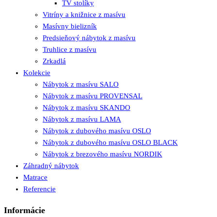
TV stolíky
Vitríny a knižnice z masívu
Masívny bielizník
Predsieňový nábytok z masívu
Truhlice z masívu
Zrkadlá
Kolekcie
Nábytok z masívu SALO
Nábytok z masívu PROVENSAL
Nábytok z masívu SKANDO
Nábytok z masívu LAMA
Nábytok z dubového masívu OSLO
Nábytok z dubového masívu OSLO BLACK
Nábytok z brezového masívu NORDIK
Záhradný nábytok
Matrace
Referencie
Informácie