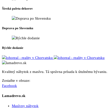
si
môžete
Široká paleta dekorov
vybrať
na
stránke
produktu.
Doprava po Slovensku
Rýchle dodanie
Kvalitný nábytok z masívu. Tá správna prísada k útulnému bývaniu.
Zostaňte v obraze:
Facebook
Lamadrevo.sk
Masívny nábytok