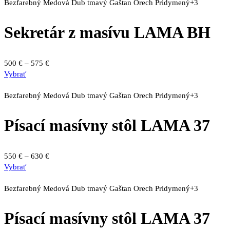
má
through
Bezfarebný
Medová
Dub tmavý
Gaštan
Orech
Pridymený
+3
produktu.
viacero
575 €
variantov.
Sekretár z masívu LAMA BH
Možnosti
si
môžete
Price
500
€
–
575
€
vybrať
Tento
range:
Vybrať
na
produkt
500 €
stránke
má
through
Bezfarebný
Medová
Dub tmavý
Gaštan
Orech
Pridymený
+3
produktu.
viacero
575 €
variantov.
Písací masívny stôl LAMA 37
Možnosti
si
môžete
Price
550
€
–
630
€
vybrať
Tento
range:
Vybrať
na
produkt
550 €
stránke
má
through
Bezfarebný
Medová
Dub tmavý
Gaštan
Orech
Pridymený
+3
produktu.
viacero
630 €
variantov.
Písací masívny stôl LAMA 37
Možnosti