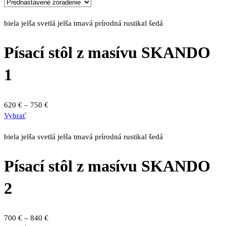
biela
jelša svetlá
jelša tmavá
prírodná
rustikal
šedá
Písací stôl z masívu SKANDO
1
Price
620
€
–
750
€
Tento
range:
Vybrať
produkt
620 €
má
through
biela
jelša svetlá
jelša tmavá
prírodná
rustikal
šedá
viacero
750 €
variantov.
Písací stôl z masívu SKANDO
Možnosti
si
2
môžete
vybrať
na
Price
700
€
–
840
€
stránke