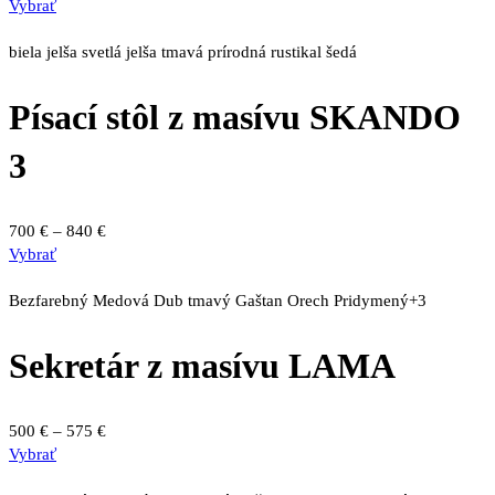
Tento
range:
Vybrať
produktu.
produkt
700 €
má
through
biela
jelša svetlá
jelša tmavá
prírodná
rustikal
šedá
viacero
840 €
variantov.
Písací stôl z masívu SKANDO
Možnosti
si
3
môžete
vybrať
na
Price
700
€
–
840
€
stránke
Tento
range:
Vybrať
produktu.
produkt
700 €
má
through
Bezfarebný
Medová
Dub tmavý
Gaštan
Orech
Pridymený
+3
viacero
840 €
variantov.
Sekretár z masívu LAMA
Možnosti
si
môžete
Price
500
€
–
575
€
vybrať
Tento
range:
Vybrať
na
produkt
500 €
stránke