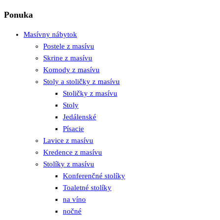
Ponuka
Masívny nábytok
Postele z masívu
Skrine z masívu
Komody z masívu
Stoly a stoličky z masívu
Stoličky z masívu
Stoly
Jedálenské
Písacie
Lavice z masívu
Kredence z masívu
Stolíky z masívu
Konferenčné stolíky
Toaletné stolíky
na víno
nočné