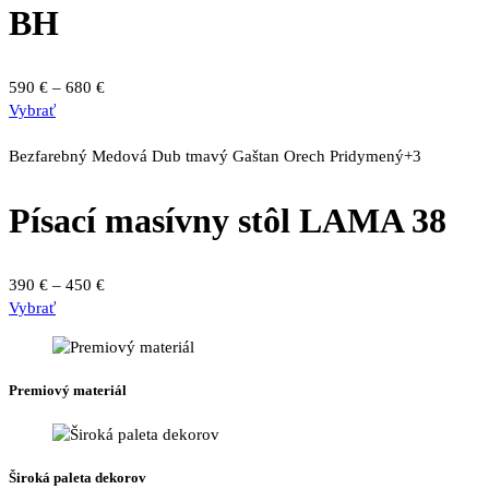
si
BH
môžete
vybrať
na
Price
590
€
–
680
€
stránke
Tento
range:
Vybrať
produktu.
produkt
590 €
má
through
Bezfarebný
Medová
Dub tmavý
Gaštan
Orech
Pridymený
+3
viacero
680 €
variantov.
Písací masívny stôl LAMA 38
Možnosti
si
môžete
Price
390
€
–
450
€
vybrať
Tento
range:
Vybrať
na
produkt
390 €
stránke
má
through
produktu.
viacero
450 €
Premiový materiál
variantov.
Možnosti
si
môžete
Široká paleta dekorov