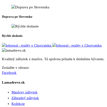
vybrať
na
stránke
produktu.
Doprava po Slovensku
Rýchle dodanie
Kvalitný nábytok z masívu. Tá správna prísada k útulnému bývaniu.
Zostaňte v obraze:
Facebook
Lamadrevo.sk
Masívny nábytok
Záhradný nábytok
Kolekcie