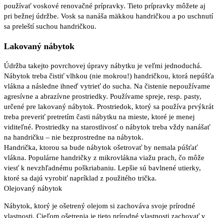
používať voskové renovačné prípravky. Tieto prípravky môžete aj
pri bežnej údržbe. Vosk sa nanáša mäkkou handričkou a po uschnutí
sa preleští suchou handričkou.
Lakovaný nábytok
Údržba takejto povrchovej úpravy nábytku je veľmi jednoduchá.
Nábytok treba čistiť vlhkou (nie mokrou!) handričkou, ktorá nepúšťa
vlákna a následne ihneď vytrieť do sucha. Na čistenie nepoužívame
agresívne a abrazívne prostriedky. Používame spreje, resp. pasty,
určené pre lakovaný nábytok. Prostriedok, ktorý sa používa prvýkrát
treba preveriť pretretím časti nábytku na mieste, ktoré je menej
viditeľné. Prostriedky na starostlivosť o nábytok treba vždy nanášať
na handričku – nie bezprostredne na nábytok.
Handrička, ktorou sa bude nábytok ošetrovať by nemala púšťať
vlákna. Populárne handričky z mikrovlákna viažu prach, čo môže
viesť k nevzhľadnému poškriabaniu. Lepšie sú bavlnené utierky,
ktoré sa dajú vyrobiť napríklad z použitého trička.
Olejovaný nábytok
Nábytok, ktorý je ošetrený olejom si zachováva svoje prírodné
vlastnosti. Cieľom ošetrenia je tieto prírodné vlastnosti zachovať v