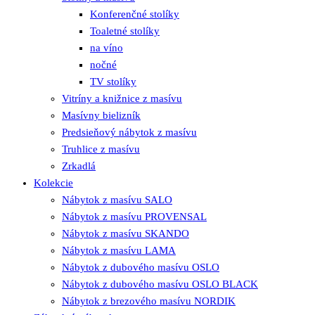
Konferenčné stolíky
Toaletné stolíky
na víno
nočné
TV stolíky
Vitríny a knižnice z masívu
Masívny bielizník
Predsieňový nábytok z masívu
Truhlice z masívu
Zrkadlá
Kolekcie
Nábytok z masívu SALO
Nábytok z masívu PROVENSAL
Nábytok z masívu SKANDO
Nábytok z masívu LAMA
Nábytok z dubového masívu OSLO
Nábytok z dubového masívu OSLO BLACK
Nábytok z brezového masívu NORDIK