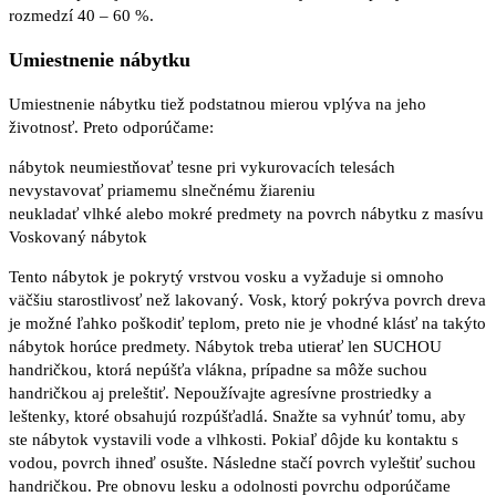
rozmedzí 40 – 60 %.
Umiestnenie nábytku
Umiestnenie nábytku tiež podstatnou mierou vplýva na jeho
životnosť. Preto odporúčame:
nábytok neumiestňovať tesne pri vykurovacích telesách
nevystavovať priamemu slnečnému žiareniu
neukladať vlhké alebo mokré predmety na povrch nábytku z masívu
Voskovaný nábytok
Tento nábytok je pokrytý vrstvou vosku a vyžaduje si omnoho
väčšiu starostlivosť než lakovaný. Vosk, ktorý pokrýva povrch dreva
je možné ľahko poškodiť teplom, preto nie je vhodné klásť na takýto
nábytok horúce predmety. Nábytok treba utierať len SUCHOU
handričkou, ktorá nepúšťa vlákna, prípadne sa môže suchou
handričkou aj preleštiť. Nepoužívajte agresívne prostriedky a
leštenky, ktoré obsahujú rozpúšťadlá. Snažte sa vyhnúť tomu, aby
ste nábytok vystavili vode a vlhkosti. Pokiaľ dôjde ku kontaktu s
vodou, povrch ihneď osušte. Následne stačí povrch vyleštiť suchou
handričkou. Pre obnovu lesku a odolnosti povrchu odporúčame