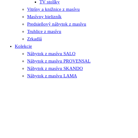
TV stolíky
Vitríny a knižnice z masívu
Masívny bielizník
Predsieňový nábytok z masívu
Truhlice z masívu
Zrkadlá
Kolekcie
Nábytok z masívu SALO
Nábytok z masívu PROVENSAL
Nábytok z masívu SKANDO
Nábytok z masívu LAMA