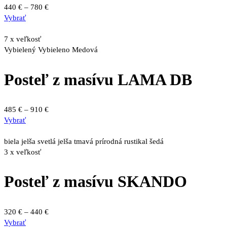
vybrať
Price
440
€
–
780
€
na
Tento
range:
Vybrať
stránke
produkt
440 €
produktu.
má
through
7 x veľkosť
viacero
780 €
Vybielený
Vybieleno Medová
variantov.
Možnosti
Posteľ z masívu LAMA DB
si
môžete
vybrať
Price
485
€
–
910
€
na
Tento
range:
Vybrať
stránke
produkt
485 €
produktu.
má
through
biela
jelša svetlá
jelša tmavá
prírodná
rustikal
šedá
viacero
910 €
3 x veľkosť
variantov.
Možnosti
Posteľ z masívu SKANDO
si
môžete
vybrať
Price
320
€
–
440
€
na
Tento
range:
Vybrať
stránke