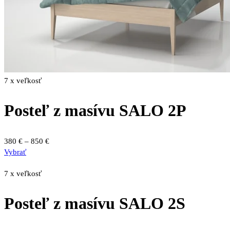
produktu.
7 x veľkosť
Posteľ z masívu SALO 2P
Price
380
€
–
850
€
Tento
range:
Vybrať
produkt
380 €
má
through
7 x veľkosť
viacero
850 €
variantov.
Posteľ z masívu SALO 2S
Možnosti
si
môžete