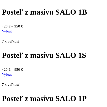
viacero
1560 €
variantov.
Posteľ z masívu SALO 1B
Možnosti
si
môžete
Price
420
€
–
950
€
vybrať
Tento
range:
Vybrať
na
produkt
420 €
stránke
má
through
7 x veľkosť
produktu.
viacero
950 €
variantov.
Posteľ z masívu SALO 1S
Možnosti
si
môžete
Price
420
€
–
950
€
vybrať
Tento
range:
Vybrať
na
produkt
420 €
stránke
má
through
7 x veľkosť
produktu.
viacero
950 €
variantov.
Posteľ z masívu SALO 1P
Možnosti
si