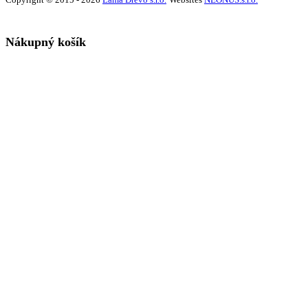
Copyright © 2015 - 2026
Lama Drevo s.r.o.
Websites
NEONUS.s.r.o.
Nákupný košík