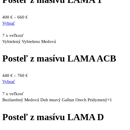
Price
400
€
–
660
€
Tento
range:
Vybrať
produkt
400 €
má
through
7 x veľkosť
viacero
660 €
Vybielený
Vybieleno Medová
variantov.
Možnosti
Posteľ z masívu LAMA ACB
si
môžete
vybrať
Price
440
€
–
760
€
na
Tento
range:
Vybrať
stránke
produkt
440 €
produktu.
má
through
7 x veľkosť
viacero
760 €
Bezfarebný
Medová
Dub tmavý
Gaštan
Orech
Pridymený
+1
variantov.
Možnosti
Posteľ z masívu LAMA D
si
môžete