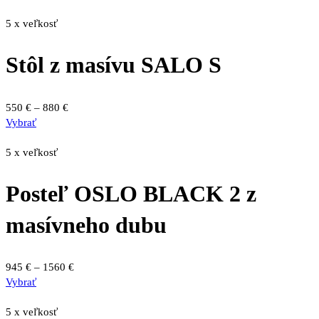
produkt
320 €
produktu.
má
through
5 x veľkosť
viacero
440 €
variantov.
Stôl z masívu SALO S
Možnosti
si
môžete
Price
550
€
–
880
€
vybrať
Tento
range:
Vybrať
na
produkt
550 €
stránke
má
through
5 x veľkosť
produktu.
viacero
880 €
variantov.
Posteľ OSLO BLACK 2 z
Možnosti
si
masívneho dubu
môžete
vybrať
na
Price
945
€
–
1560
€
stránke
Tento
range:
Vybrať
produktu.
produkt
945 €
má
through
5 x veľkosť