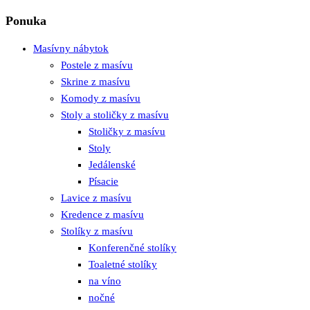
Ponuka
Masívny nábytok
Postele z masívu
Skrine z masívu
Komody z masívu
Stoly a stoličky z masívu
Stoličky z masívu
Stoly
Jedálenské
Písacie
Lavice z masívu
Kredence z masívu
Stolíky z masívu
Konferenčné stolíky
Toaletné stolíky
na víno
nočné