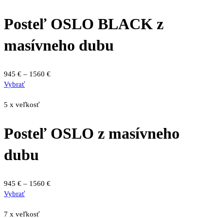
viacero
1560 €
variantov.
Posteľ OSLO BLACK z
Možnosti
si
masívneho dubu
môžete
vybrať
na
Price
945
€
–
1560
€
stránke
Tento
range:
Vybrať
produktu.
produkt
945 €
má
through
5 x veľkosť
viacero
1560 €
variantov.
Posteľ OSLO z masívneho
Možnosti
si
dubu
môžete
vybrať
na
Price
945
€
–
1560
€
stránke
Tento
range:
Vybrať
produktu.
produkt
945 €
má
through
7 x veľkosť