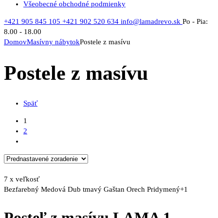
Všeobecné obchodné podmienky
+421 905 845 105
+421 902 520 634
info@lamadrevo.sk
Po - Pia:
8.00 - 18.00
Domov
Masívny nábytok
Postele z masívu
Postele z masívu
Späť
1
2
7 x veľkosť
Bezfarebný
Medová
Dub tmavý
Gaštan
Orech
Pridymený
+1
Posteľ z masívu LAMA 1