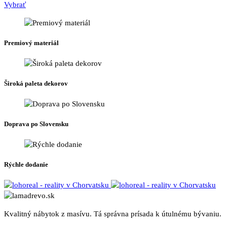
Tento
range:
Vybrať
na
produkt
760 €
stránke
má
through
produktu.
viacero
1620 €
Premiový materiál
variantov.
Možnosti
si
môžete
Široká paleta dekorov
vybrať
na
stránke
produktu.
Doprava po Slovensku
Rýchle dodanie
Kvalitný nábytok z masívu. Tá správna prísada k útulnému bývaniu.