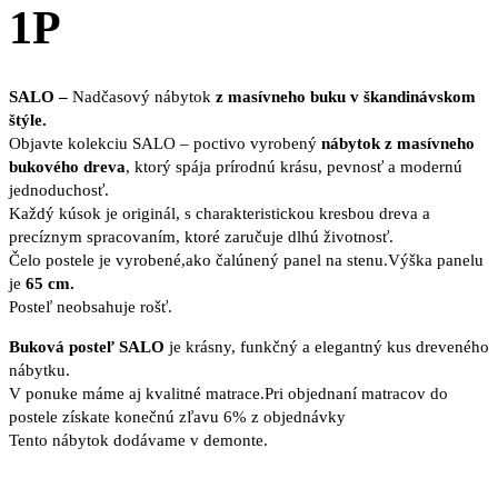
1P
SALO –
Nadčasový nábytok
z masívneho buku v škandinávskom
štýle.
Objavte kolekciu SALO – poctivo vyrobený
nábytok z masívneho
bukového dreva
, ktorý spája prírodnú krásu, pevnosť a modernú
jednoduchosť.
Každý kúsok je originál, s charakteristickou kresbou dreva a
precíznym spracovaním, ktoré zaručuje dlhú životnosť.
Čelo postele je vyrobené,ako čalúnený panel na stenu.Výška panelu
je
65 cm.
Posteľ neobsahuje rošť.
Buková posteľ SALO
je krásny, funkčný a elegantný kus dreveného
nábytku.
V ponuke máme aj kvalitné matrace.Pri objednaní matracov do
postele získate konečnú zľavu 6% z objednávky
Tento nábytok dodávame v demonte.