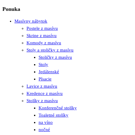
Ponuka
Masívny nábytok
Postele z masívu
Skrine z masívu
Komody z masívu
Stoly a stoličky z masívu
Stoličky z masívu
Stoly
Jedálenské
Písacie
Lavice z masívu
Kredence z masívu
Stolíky z masívu
Konferenčné stolíky
Toaletné stolíky
na víno
nočné