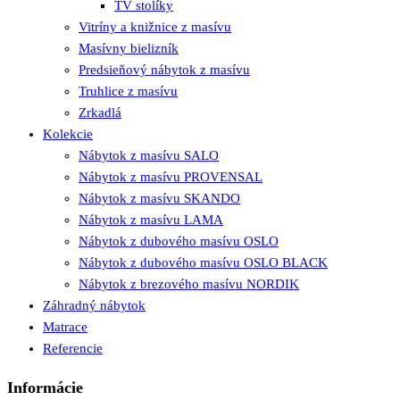
TV stolíky
Vitríny a knižnice z masívu
Masívny bielizník
Predsieňový nábytok z masívu
Truhlice z masívu
Zrkadlá
Kolekcie
Nábytok z masívu SALO
Nábytok z masívu PROVENSAL
Nábytok z masívu SKANDO
Nábytok z masívu LAMA
Nábytok z dubového masívu OSLO
Nábytok z dubového masívu OSLO BLACK
Nábytok z brezového masívu NORDIK
Záhradný nábytok
Matrace
Referencie
Informácie