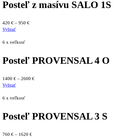
Posteľ z masívu SALO 1S
Price
420
€
–
950
€
Tento
range:
Vybrať
produkt
420 €
má
through
6 x veľkosť
viacero
950 €
variantov.
Posteľ PROVENSAL 4 O
Možnosti
si
môžete
Price
1400
€
–
2600
€
vybrať
Tento
range:
Vybrať
na
produkt
1400 €
stránke
má
through
6 x veľkosť
produktu.
viacero
2600 €
variantov.
Posteľ PROVENSAL 3 S
Možnosti
si
môžete
Price
760
€
–
1620
€
vybrať