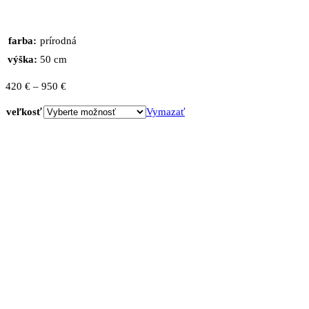
farba:
prírodná
výška:
50 cm
Price
420
€
–
950
€
range:
veľkosť
Vymazať
420 €
through
950 €
množstvo
Posteľ
z
masívu
SALO
1P