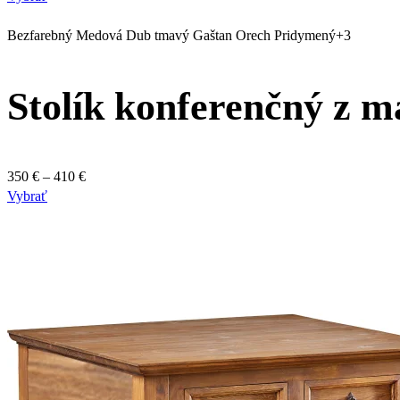
produkt
390 €
má
through
Bezfarebný
Medová
Dub tmavý
Gaštan
Orech
Pridymený
+3
viacero
450 €
variantov.
Stolík konferenčný z 
Možnosti
si
môžete
vybrať
na
Price
350
€
–
410
€
stránke
Tento
range:
Vybrať
produktu.
produkt
350 €
má
through
viacero
410 €
variantov.
Možnosti
si
môžete
vybrať
na
stránke