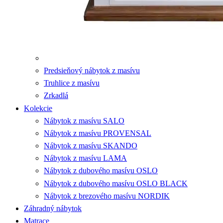
Predsieňový nábytok z masívu
Truhlice z masívu
Zrkadlá
Kolekcie
Nábytok z masívu SALO
Nábytok z masívu PROVENSAL
Nábytok z masívu SKANDO
Nábytok z masívu LAMA
Nábytok z dubového masívu OSLO
Nábytok z dubového masívu OSLO BLACK
Nábytok z brezového masívu NORDIK
Záhradný nábytok
Matrace