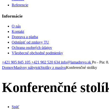
Referencie
Informácie
O nás
Kontakt
Doprava a platba
Odstúpiť od zmluvy TU
Ochrana osobných údajov
Všeobecné obchodné podmienky
+421 905 845 105
+421 902 520 634
info@lamadrevo.sk
Po - Pia: 8
Domov
Masívny nábytok
Stolíky z masívu
Konferenčné stolíky
Konferenčné stolí
Späť