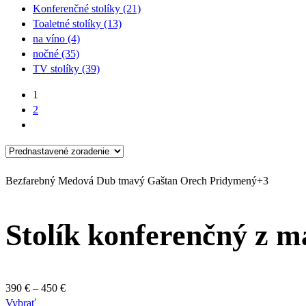
Konferenčné stolíky
(21)
Toaletné stolíky
(13)
na víno
(4)
nočné
(35)
TV stolíky
(39)
1
2
Bezfarebný
Medová
Dub tmavý
Gaštan
Orech
Pridymený
+3
Stolík konferenčný z 
Price
390
€
–
450
€
Tento
range:
Vybrať