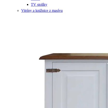
TV stolíky
Vitríny a knižnice z masívu