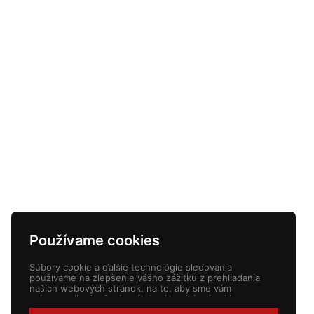
Používame cookies
Súbory cookie a ďalšie technológie sledovania
používame na zlepšenie vášho zážitku z prehliadania
našich webových stránok, na to, aby sme vám
zobrazovali prispôsobený obsah a cielené reklamy, na
analýzu návštevnosti našich webových stránok a na