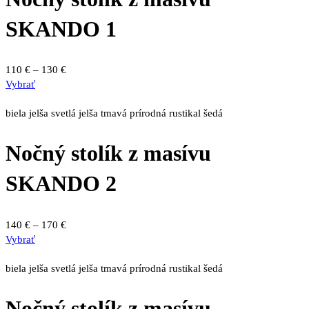
Možnosti
si
SKANDO 1
môžete
vybrať
na
Price
110
€
–
130
€
stránke
Tento
range:
Vybrať
produktu.
produkt
110 €
má
through
biela
jelša svetlá
jelša tmavá
prírodná
rustikal
šedá
viacero
130 €
variantov.
Nočný stolík z masívu
Možnosti
si
SKANDO 2
môžete
vybrať
na
Price
140
€
–
170
€
stránke
Tento
range:
Vybrať
produktu.
produkt
140 €
má
through
biela
jelša svetlá
jelša tmavá
prírodná
rustikal
šedá
viacero
170 €
variantov.
Nočný stolík z masívu