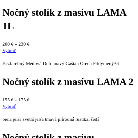
viacero
230 €
variantov.
Nočný stolík z masívu LAMA
Možnosti
si
1L
môžete
vybrať
na
Price
200
€
–
230
€
stránke
Tento
range:
Vybrať
produktu.
produkt
200 €
má
through
Bezfarebný
Medová
Dub tmavý
Gaštan
Orech
Pridymený
+3
viacero
230 €
variantov.
Nočný stolík z masívu LAMA 2
Možnosti
si
môžete
Price
155
€
–
175
€
vybrať
Tento
range:
Vybrať
na
produkt
155 €
stránke
má
through
biela
jelša svetlá
jelša tmavá
prírodná
rustikal
šedá
produktu.
viacero
175 €
variantov.
Nočný stolík z masívu