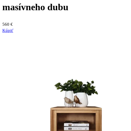
Možnosti
masívneho dubu
si
môžete
vybrať
560
€
na
Kúpiť
stránke
produktu.