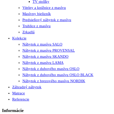
TV stolíky
Vitríny a knižnice z masívu
Masívny bielizník
Predsieňový nábytok z masívu
Truhlice z masívu
Zrkadlá
Kolekcie
Nábytok z masívu SALO
Nábytok z masívu PROVENSAL
Nábytok z masívu SKANDO
Nábytok z masívu LAMA
Nábytok z dubového masívu OSLO
Nábytok z dubového masívu OSLO BLACK
Nábytok z brezového masívu NORDIK
Záhradný nábytok
Matrace
Referencie
Informácie