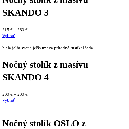
Možnosti
si
SKANDO 3
môžete
vybrať
na
Price
215
€
–
260
€
stránke
Tento
range:
Vybrať
produktu.
produkt
215 €
má
through
biela
jelša svetlá
jelša tmavá
prírodná
rustikal
šedá
viacero
260 €
variantov.
Nočný stolík z masívu
Možnosti
si
SKANDO 4
môžete
vybrať
na
Price
230
€
–
280
€
stránke
Tento
range:
Vybrať
produktu.
produkt
230 €
má
through
viacero
280 €
Nočný stolík OSLO z
variantov.