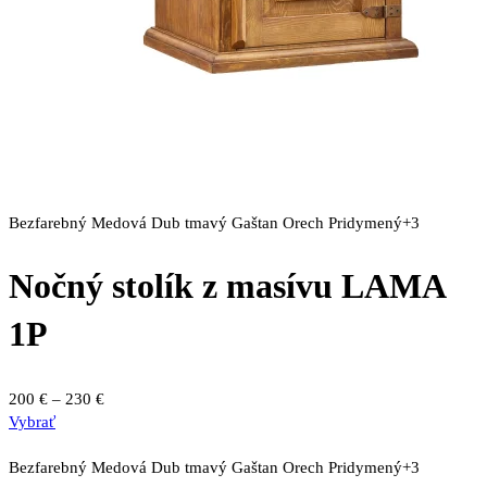
Bezfarebný
Medová
Dub tmavý
Gaštan
Orech
Pridymený
+3
Nočný stolík z masívu LAMA
1P
Price
200
€
–
230
€
Tento
range:
Vybrať
produkt
200 €
má
through
Bezfarebný
Medová
Dub tmavý
Gaštan
Orech
Pridymený
+3