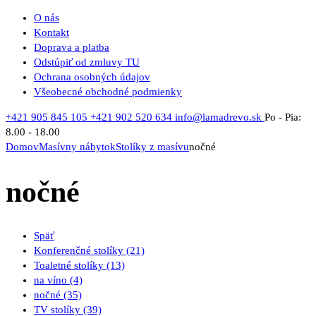
O nás
Kontakt
Doprava a platba
Odstúpiť od zmluvy TU
Ochrana osobných údajov
Všeobecné obchodné podmienky
+421 905 845 105
+421 902 520 634
info@lamadrevo.sk
Po - Pia:
8.00 - 18.00
Domov
Masívny nábytok
Stolíky z masívu
nočné
nočné
Späť
Konferenčné stolíky
(21)
Toaletné stolíky
(13)
na víno
(4)
nočné
(35)
TV stolíky
(39)