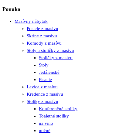
Ponuka
Masívny nábytok
Postele z masívu
Skrine z masívu
Komody z masívu
Stoly a stoličky z masívu
Stoličky z masívu
Stoly
Jedálenské
Písacie
Lavice z masívu
Kredence z masívu
Stolíky z masívu
Konferenčné stolíky
Toaletné stolíky
na víno
nočné