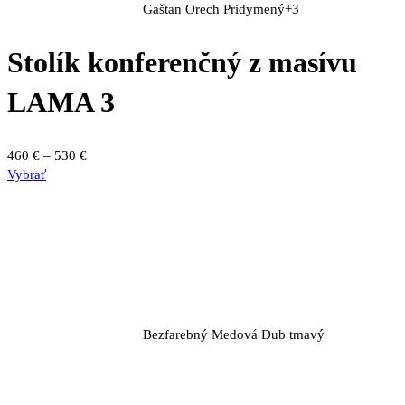
Gaštan
Orech
Pridymený
+3
Stolík konferenčný z masívu
LAMA 3
Price
460
€
–
530
€
Tento
range:
Vybrať
produkt
460 €
má
through
viacero
530 €
variantov.
Možnosti
si
môžete
vybrať
Bezfarebný
Medová
Dub tmavý
na
stránke
produktu.