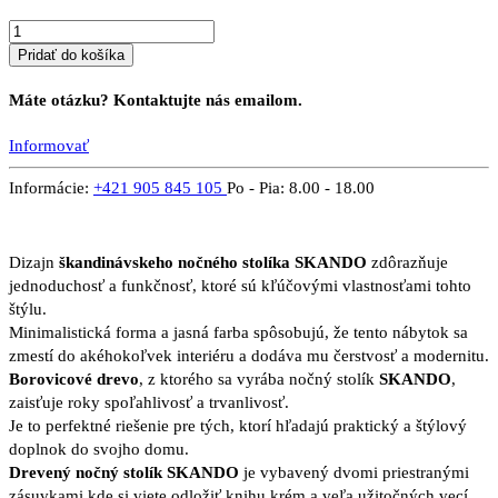
Pridať do košíka
Máte otázku? Kontaktujte nás emailom.
Informovať
Informácie:
+421 905 845 105
Po - Pia: 8.00 - 18.00
Dizajn
škandinávskeho nočného stolíka SKANDO
zdôrazňuje
jednoduchosť a funkčnosť, ktoré sú kľúčovými vlastnosťami tohto
štýlu.
Minimalistická forma a jasná farba spôsobujú, že tento nábytok sa
zmestí do akéhokoľvek interiéru a dodáva mu čerstvosť a modernitu.
Borovicové drevo
, z ktorého sa vyrába nočný stolík
SKANDO
,
zaisťuje roky spoľahlivosť a trvanlivosť.
Je to perfektné riešenie pre tých, ktorí hľadajú praktický a štýlový
doplnok do svojho domu.
Drevený nočný stolík SKANDO
je vybavený dvomi priestranými
zásuvkami,kde si viete odložiť knihu,krém a veľa užitočných vecí.