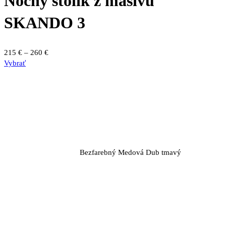
Nočný stolík z masívu
SKANDO 3
Price
215
€
–
260
€
Tento
range:
Vybrať
produkt
215 €
má
through
viacero
260 €
variantov.
Možnosti
si
môžete
vybrať
Bezfarebný
Medová
Dub tmavý
na
stránke
produktu.