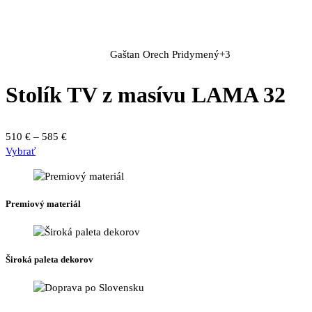
Gaštan
Orech
Pridymený
+3
Stolík TV z masívu LAMA 32
Price
510
€
–
585
€
Tento
range:
Vybrať
produkt
510 €
má
through
viacero
585 €
Premiový materiál
variantov.
Možnosti
si
môžete
Široká paleta dekorov
vybrať
na
stránke
produktu.