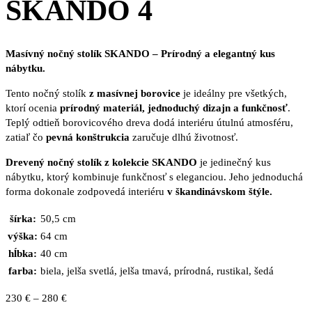
SKANDO 4
Masívný nočný stolík SKANDO – Prírodný a elegantný kus
nábytku.
Tento nočný stolík
z masívnej borovice
je ideálny pre všetkých,
ktorí ocenia
prírodný materiál, jednoduchý dizajn a funkčnosť
.
Teplý odtieň borovicového dreva dodá interiéru útulnú atmosféru,
zatiaľ čo
pevná konštrukcia
zaručuje dlhú životnosť.
Drevený nočný stolík z kolekcie SKANDO
je jedinečný kus
nábytku, ktorý kombinuje funkčnosť s eleganciou. Jeho jednoduchá
forma dokonale zodpovedá interiéru
v škandinávskom štýle.
šírka:
50,5 cm
výška:
64 cm
hĺbka:
40 cm
farba:
biela, jelša svetlá, jelša tmavá, prírodná, rustikal, šedá
Price
230
€
–
280
€