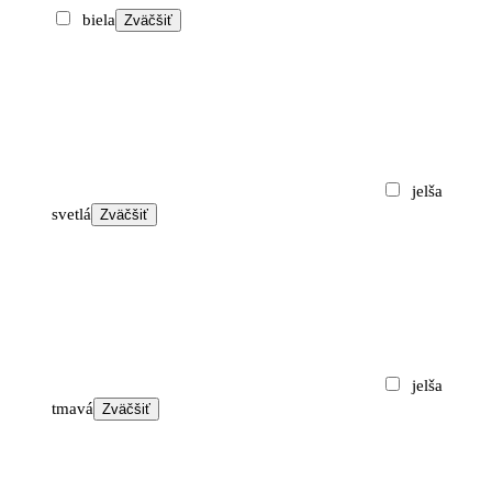
range:
biela
Zväčšiť
230 €
through
280 €
jelša
svetlá
Zväčšiť
jelša
tmavá
Zväčšiť