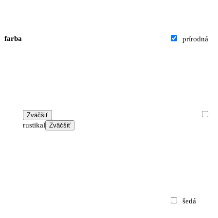
farba
prírodná
Zväčšiť
rustikal
Zväčšiť
šedá