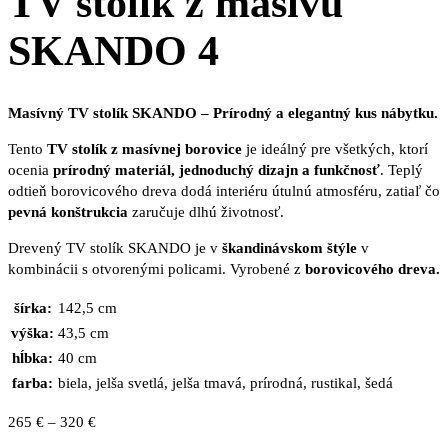
TV stolík z masívu
SKANDO 4
Masívný TV stolík SKANDO – Prírodný a elegantný kus nábytku.
Tento
TV stolík
z masívnej borovice
je ideálný pre všetkých, ktorí
ocenia
prírodný materiál, jednoduchý dizajn a funkčnosť
. Teplý
odtieň borovicového dreva dodá interiéru útulnú atmosféru, zatiaľ čo
pevná konštrukcia
zaručuje dlhú životnosť.
Drevený TV stolík SKANDO je v
škandinávskom štýle
v
kombinácii s otvorenými policami. Vyrobené z
borovicového dreva.
šírka:
142,5 cm
výška:
43,5 cm
hĺbka:
40 cm
farba:
biela, jelša svetlá, jelša tmavá, prírodná, rustikal, šedá
Price
265
€
–
320
€
range: