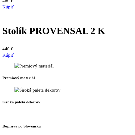
460
€
môžete
Kúpiť
vybrať
na
stránke
produktu.
Stolík PROVENSAL 2 K
440
€
Kúpiť
Premiový materiál
Široká paleta dekorov
Doprava po Slovensku