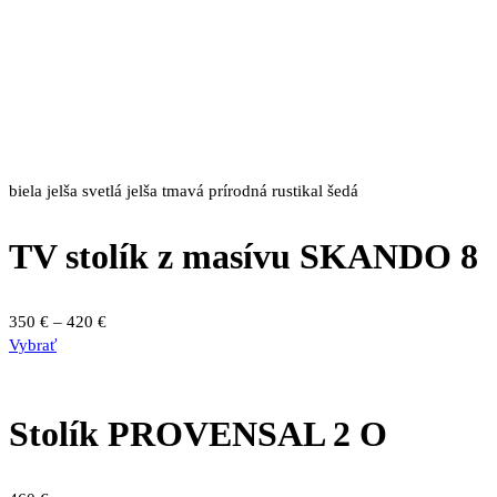
biela
jelša svetlá
jelša tmavá
prírodná
rustikal
šedá
TV stolík z masívu SKANDO 8
Price
350
€
–
420
€
Tento
range:
Vybrať
produkt
350 €
má
through
viacero
420 €
Stolík PROVENSAL 2 O
variantov.
Možnosti
si