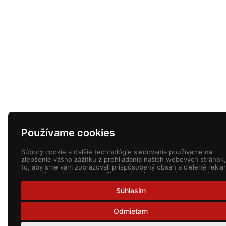
Používame cookies
Súbory cookie a ďalšie technológie sledovania používame na
zlepšenie vášho zážitku z prehliadania našich webových stránok,
to, aby sme vám zobrazovali prispôsobený obsah a cielené rekla
na analýzu návštevnosti našich webových stránok a na pochope
toho, odkiaľ naši návštevníci prichádzajú.
Súhlasím
Odmietam