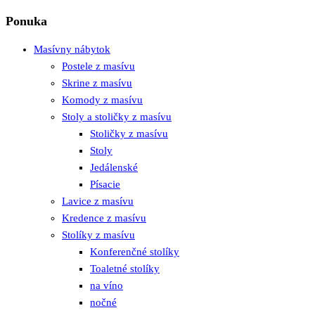
Ponuka
Masívny nábytok
Postele z masívu
Skrine z masívu
Komody z masívu
Stoly a stoličky z masívu
Stoličky z masívu
Stoly
Jedálenské
Písacie
Lavice z masívu
Kredence z masívu
Stolíky z masívu
Konferenčné stolíky
Toaletné stolíky
na víno
nočné