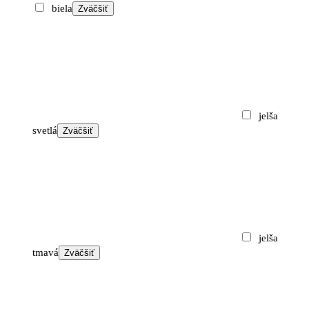
biela
Zväčšiť
265 €
through
320 €
jelša
svetlá
Zväčšiť
jelša
tmavá
Zväčšiť