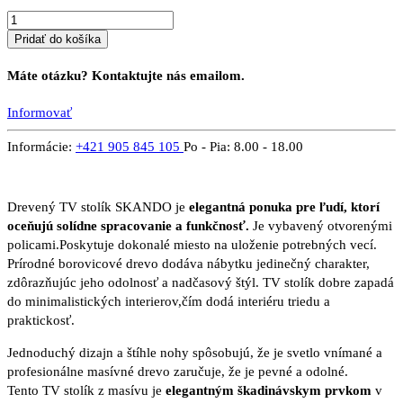
Pridať do košíka
Máte otázku? Kontaktujte nás emailom.
Informovať
Informácie:
+421 905 845 105
Po - Pia: 8.00 - 18.00
Drevený TV stolík SKANDO je
elegantná ponuka pre ľudí, ktorí
oceňujú solídne spracovanie a funkčnosť.
Je vybavený otvorenými
policami.Poskytuje dokonalé miesto na uloženie potrebných vecí.
Prírodné borovicové drevo dodáva nábytku jedinečný charakter,
zdôrazňujúc jeho odolnosť a nadčasový štýl. TV stolík dobre zapadá
do minimalistických interierov,čím dodá interiéru triedu a
praktickosť.
Jednoduchý dizajn a štíhle nohy spôsobujú, že je svetlo vnímané a
profesionálne masívné drevo zaručuje, že je pevné a odolné.
Tento TV stolík z masívu je
elegantným škadinávskym prvkom
v