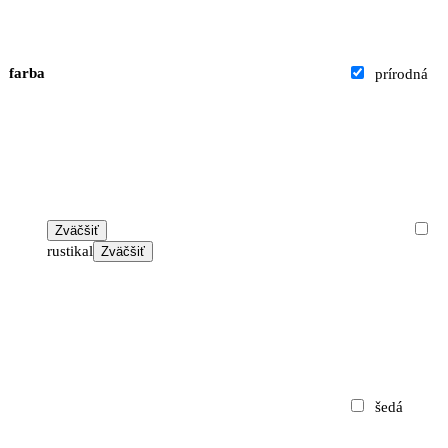
farba
prírodná
Zväčšiť
rustikal
Zväčšiť
šedá