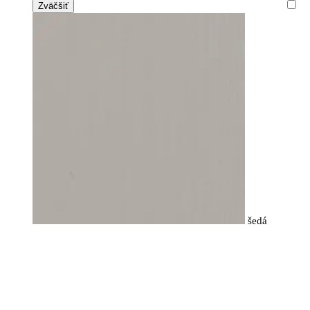
Zväčšiť
šedá