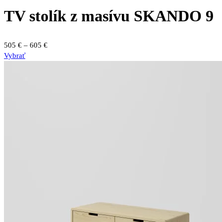
TV stolík z masívu SKANDO 9
Price
505
€
–
605
€
Tento
range:
Vybrať
produkt
505 €
má
through
viacero
605 €
variantov.
Možnosti
si
môžete
vybrať
na
stránke
produktu.