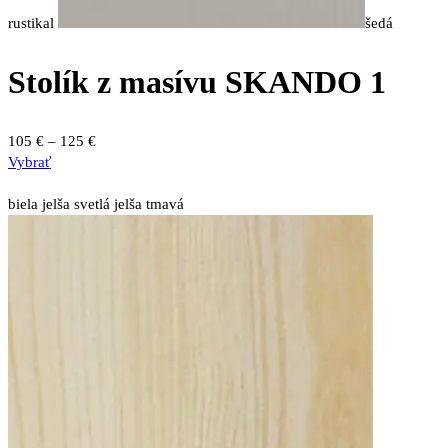
rustikal
šedá
Stolík z masívu SKANDO 1
Price
105
€
–
125
€
Tento
range:
Vybrať
produkt
105 €
má
through
biela
jelša svetlá
jelša tmavá
viacero
125 €
variantov.
Možnosti
si
môžete
vybrať
na
stránke
produktu.