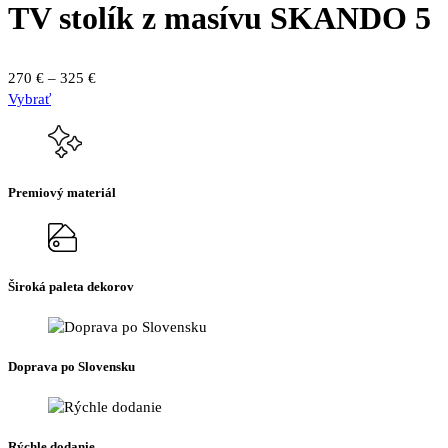
TV stolík z masívu SKANDO 5
Price
270
€
–
325
€
Tento
range:
Vybrať
produkt
270 €
má
through
viacero
325 €
variantov.
Premiový materiál
Možnosti
si
môžete
vybrať
na
Široká paleta dekorov
stránke
produktu.
Doprava po Slovensku
Rýchle dodanie