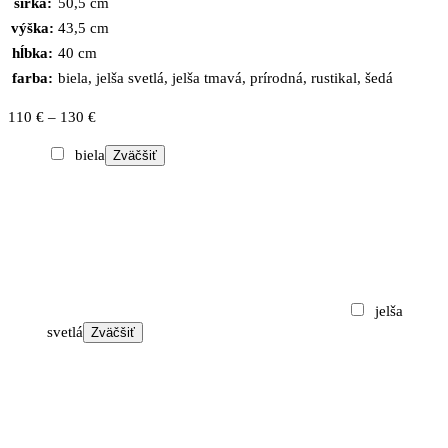
šírka:
50,5 cm
výška:
43,5 cm
hĺbka:
40 cm
farba:
biela, jelša svetlá, jelša tmavá, prírodná, rustikal, šedá
Price
110
€
–
130
€
range:
biela
Zväčšiť
110 €
through
130 €
jelša
svetlá
Zväčšiť