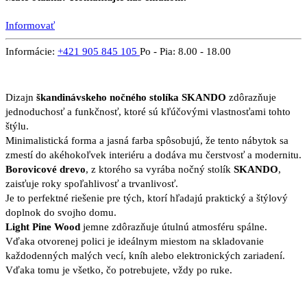
Informovať
Informácie:
+421 905 845 105
Po - Pia: 8.00 - 18.00
Dizajn
škandinávskeho nočného stolíka SKANDO
zdôrazňuje
jednoduchosť a funkčnosť, ktoré sú kľúčovými vlastnosťami tohto
štýlu.
Minimalistická forma a jasná farba spôsobujú, že tento nábytok sa
zmestí do akéhokoľvek interiéru a dodáva mu čerstvosť a modernitu.
Borovicové drevo
, z ktorého sa vyrába nočný stolík
SKANDO
,
zaisťuje roky spoľahlivosť a trvanlivosť.
Je to perfektné riešenie pre tých, ktorí hľadajú praktický a štýlový
doplnok do svojho domu.
Light Pine Wood
jemne zdôrazňuje útulnú atmosféru spálne.
Vďaka otvorenej polici je ideálnym miestom na skladovanie
každodenných malých vecí, kníh alebo elektronických zariadení.
Vďaka tomu je všetko, čo potrebujete, vždy po ruke.