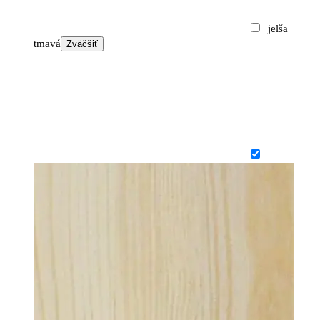
jelša
tmavá
Zväčšiť