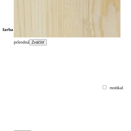
farba
prírodná
Zväčšiť
rustikal