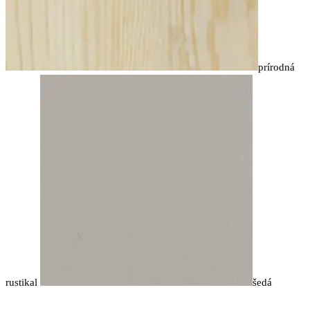
prírodná
rustikal
šedá