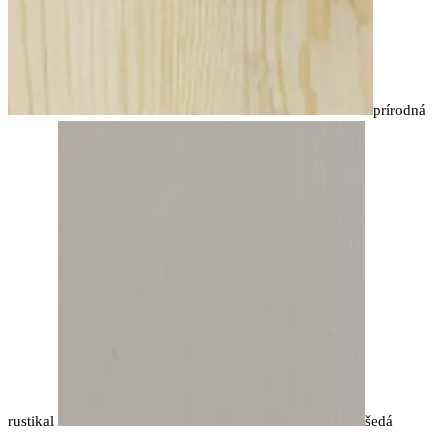
prírodná
rustikal
šedá