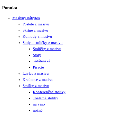
Ponuka
Masívny nábytok
Postele z masívu
Skrine z masívu
Komody z masívu
Stoly a stoličky z masívu
Stoličky z masívu
Stoly
Jedálenské
Písacie
Lavice z masívu
Kredence z masívu
Stolíky z masívu
Konferenčné stolíky
Toaletné stolíky
na víno
nočné