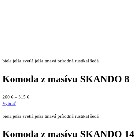
biela
jelša svetlá
jelša tmavá
prírodná
rustikal
šedá
Komoda z masívu SKANDO 8
Price
260
€
–
315
€
Tento
range:
Vybrať
produkt
260 €
má
through
biela
jelša svetlá
jelša tmavá
prírodná
rustikal
šedá
viacero
315 €
variantov.
Komoda z masívu SKANDO 14
Možnosti