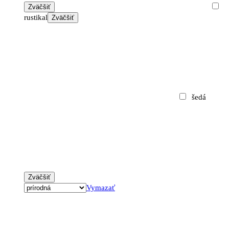
Zväčšiť
rustikal
Zväčšiť
šedá
Zväčšiť
Vymazať