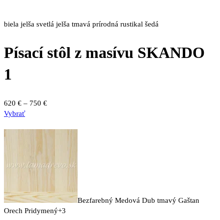
biela
jelša svetlá
jelša tmavá
prírodná
rustikal
šedá
Písací stôl z masívu SKANDO
1
Price
620
€
–
750
€
Tento
range:
Vybrať
produkt
620 €
má
through
viacero
750 €
variantov.
Možnosti
si
môžete
vybrať
Bezfarebný
Medová
Dub tmavý
Gaštan
na
Orech
Pridymený
+3
stránke