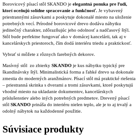
Borovicový písací stôl SKANDO je
elegantná ponuka pre ľudí,
ktorí oceňujú solídne spracovanie a funkčnosť.
Je vybavený
priestrannými zásuvkami a poskytuje dokonalé miesto na uloženie
potrebných vecí. Prírodné borovicové drevo dodáva nábytku
jedinečný charakter, zdôrazňujúc jeho odolnosť a nadčasový štýl.
Stôl bude perfektne fungovať ako v domácej kancelárii, tak aj v
kancelárskych priestoroch, čím dodá interiéru triedu a praktickosť.
Vybrať si môžete z rôznych farebných dekorov.
Masívný stôl zo zbierky
SKANDO
je kus nábytku typický pre
škandinávsky štýl. Minimalistická forma a ľahké drevo sa dokonale
zmestia do moderných aranžmánov. Písací stôl má praktické riešenia
– priestranná skrinka s dverami a tromi zásuvkami, ktoré poskytujú
vhodné miesto na ukladanie dokumentov, kancelárskych
príslušenstiev alebo iných potrebných predmetov. Drevený písací
stôl
SKANDO
prináša do interiéru nielen teplo, ale je to aj trvalý a
odolný nábytok na každodenné použitie.
Súvisiace produkty