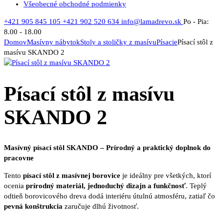
Všeobecné obchodné podmienky
+421 905 845 105
+421 902 520 634
info@lamadrevo.sk
Po - Pia:
8.00 - 18.00
Domov
Masívny nábytok
Stoly a stoličky z masívu
Písacie
Písací stôl z
masívu SKANDO 2
Písací stôl z masívu
SKANDO 2
Masívný písací stôl SKANDO – Prírodný a praktický doplnok do
pracovne
Tento
písací stôl z masívnej borovice
je ideálny pre všetkých, ktorí
ocenia
prírodný materiál, jednoduchý dizajn a funkčnosť
. Teplý
odtieň borovicového dreva dodá interiéru útulnú atmosféru, zatiaľ čo
pevná konštrukcia
zaručuje dlhú životnosť.