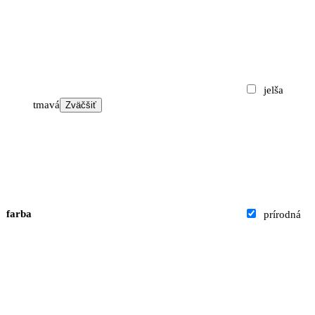
jelša
tmavá
Zväčšiť
farba
prírodná