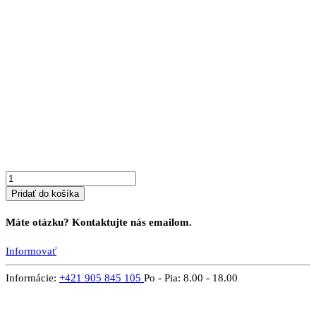
množstvo
Písací
stôl
z
masívu
SKANDO
2
Pridať do košíka
Máte otázku? Kontaktujte nás emailom.
Informovať
Informácie:
+421 905 845 105
Po - Pia: 8.00 - 18.00