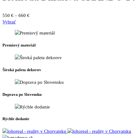
si
môžete
Price
550
€
–
660
€
vybrať
Tento
range:
Vybrať
na
produkt
550 €
stránke
má
through
produktu.
viacero
660 €
Premiový materiál
variantov.
Možnosti
si
môžete
Široká paleta dekorov
vybrať
na
stránke
produktu.
Doprava po Slovensku
Rýchle dodanie