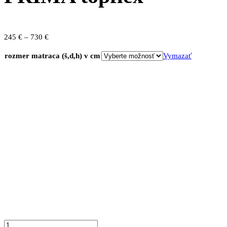
Price
245
€
–
730
€
range:
rozmer matraca (š,d,h) v cm
Vymazať
245 €
through
730 €
množstvo
PRIMA
topflex