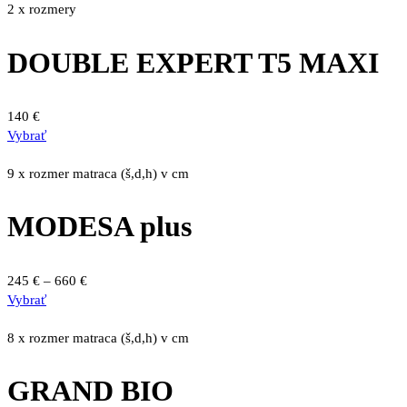
má
2 x rozmery
viacero
variantov.
DOUBLE EXPERT T5 MAXI
Možnosti
si
môžete
140
€
vybrať
Tento
Vybrať
na
produkt
stránke
má
9 x rozmer matraca (š,d,h) v cm
produktu.
viacero
variantov.
MODESA plus
Možnosti
si
môžete
Price
245
€
–
660
€
vybrať
Tento
range:
Vybrať
na
produkt
245 €
stránke
má
through
8 x rozmer matraca (š,d,h) v cm
produktu.
viacero
660 €
variantov.
GRAND BIO
Možnosti