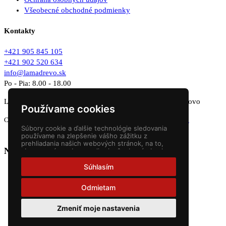
Všeobecné obchodné podmienky
Kontakty
+421 905 845 105
+421 902 520 634
info@lamadrevo.sk
Po - Pia: 8.00 - 18.00
LAMA DREVO SK s.r.o. Mlynská 980/65, 029 01 Námestovo
Používame cookies
Copyright © 2015 - 2026
Lama Drevo s.r.o.
Websites
NEONUS.s.r.o.
Súbory cookie a ďalšie technológie sledovania
používame na zlepšenie vášho zážitku z
prehliadania našich webových stránok, na to,
Nákupný košík
aby sme vám zobrazovali prispôsobený obsah a
cielené reklamy, na analýzu návštevnosti našich
webových stránok a na pochopenie toho, odkiaľ
Súhlasím
naši návštevníci prichádzajú.
Odmietam
Zmeniť moje nastavenia