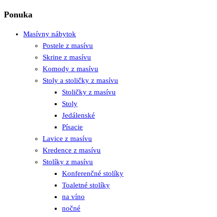
Ponuka
Masívny nábytok
Postele z masívu
Skrine z masívu
Komody z masívu
Stoly a stoličky z masívu
Stoličky z masívu
Stoly
Jedálenské
Písacie
Lavice z masívu
Kredence z masívu
Stolíky z masívu
Konferenčné stolíky
Toaletné stolíky
na víno
nočné