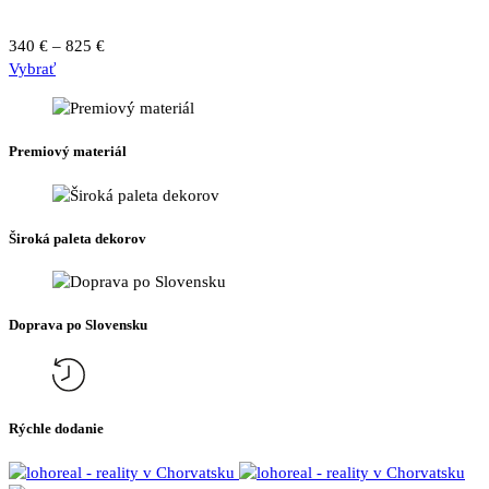
si
môžete
Price
340
€
–
825
€
vybrať
Tento
range:
Vybrať
na
produkt
340 €
stránke
má
through
produktu.
viacero
825 €
Premiový materiál
variantov.
Možnosti
si
môžete
Široká paleta dekorov
vybrať
na
stránke
produktu.
Doprava po Slovensku
Rýchle dodanie