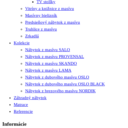
TV stolíky
Vitríny a knižnice z masívu
Masívny bielizník
Predsieňový nábytok z masívu
Truhlice z masívu
Zrkadlá
Kolekcie
Nábytok z masívu SALO
Nábytok z masívu PROVENSAL
Nábytok z masívu SKANDO
Nábytok z masívu LAMA
Nábytok z dubového masívu OSLO
Nábytok z dubového masívu OSLO BLACK
Nábytok z brezového masívu NORDIK
Záhradný nábytok
Matrace
Referencie
Informácie