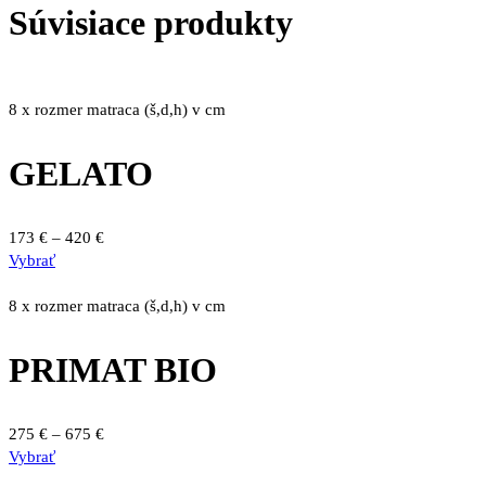
Súvisiace produkty
8 x rozmer matraca (š,d,h) v cm
GELATO
Price
173
€
–
420
€
Tento
range:
Vybrať
produkt
173 €
má
through
8 x rozmer matraca (š,d,h) v cm
viacero
420 €
variantov.
PRIMAT BIO
Možnosti
si
môžete
Price
275
€
–
675
€
vybrať
Tento
range:
Vybrať
na
produkt
275 €