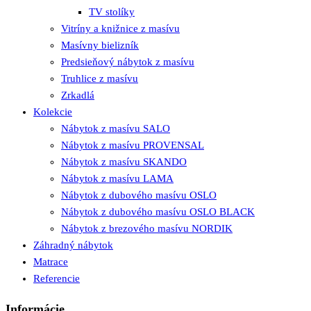
TV stolíky
Vitríny a knižnice z masívu
Masívny bielizník
Predsieňový nábytok z masívu
Truhlice z masívu
Zrkadlá
Kolekcie
Nábytok z masívu SALO
Nábytok z masívu PROVENSAL
Nábytok z masívu SKANDO
Nábytok z masívu LAMA
Nábytok z dubového masívu OSLO
Nábytok z dubového masívu OSLO BLACK
Nábytok z brezového masívu NORDIK
Záhradný nábytok
Matrace
Referencie
Informácie