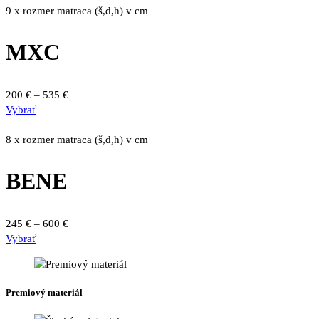
stránke
má
through
9 x rozmer matraca (š,d,h) v cm
produktu.
viacero
675 €
variantov.
MXC
Možnosti
si
môžete
Price
200
€
–
535
€
vybrať
Tento
range:
Vybrať
na
produkt
200 €
stránke
má
through
8 x rozmer matraca (š,d,h) v cm
produktu.
viacero
535 €
variantov.
BENE
Možnosti
si
môžete
Price
245
€
–
600
€
vybrať
Tento
range:
Vybrať
na
produkt
245 €
stránke
má
through
produktu.
viacero
600 €
Premiový materiál
variantov.
Možnosti