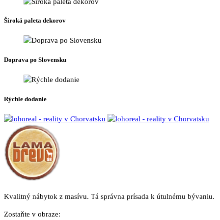
si
môžete
Široká paleta dekorov
vybrať
na
stránke
produktu.
Doprava po Slovensku
Rýchle dodanie
Kvalitný nábytok z masívu. Tá správna prísada k útulnému bývaniu.
Zostaňte v obraze: