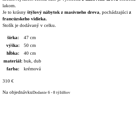
lakom.
Je to krásny
štýlový nábytok z masívneho dreva
, pochádzajúci
z
francúzskeho vidieka.
Stolík je dodávaný v celku.
šírka:
47 cm
výška:
50 cm
hĺbka:
40 cm
materiál:
buk, dub
farba:
krémová
310
€
Na objednávku
Dodanie 6 - 8 týždňov