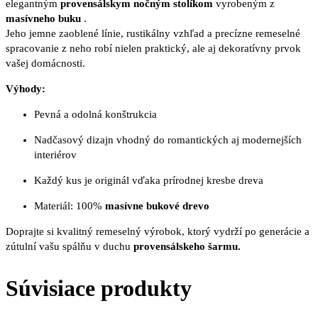
elegantným
provensálskym nočným stolíkom
vyrobeným z
masívneho buku
.
Jeho jemne zaoblené línie, rustikálny vzhľad a precízne remeselné
spracovanie z neho robí nielen praktický, ale aj dekoratívny prvok
vašej domácnosti.
Výhody:
Pevná a odolná konštrukcia
Nadčasový dizajn vhodný do romantických aj modernejších
interiérov
Každý kus je originál vďaka prírodnej kresbe dreva
Materiál: 100%
masívne bukové drevo
Doprajte si kvalitný remeselný výrobok, ktorý vydrží po generácie a
zútulní vašu spálňu v duchu
provensálskeho šarmu.
Súvisiace produkty