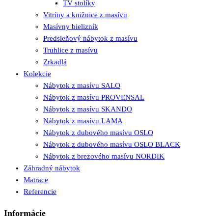
TV stolíky
Vitríny a knižnice z masívu
Masívny bielizník
Predsieňový nábytok z masívu
Truhlice z masívu
Zrkadlá
Kolekcie
Nábytok z masívu SALO
Nábytok z masívu PROVENSAL
Nábytok z masívu SKANDO
Nábytok z masívu LAMA
Nábytok z dubového masívu OSLO
Nábytok z dubového masívu OSLO BLACK
Nábytok z brezového masívu NORDIK
Záhradný nábytok
Matrace
Referencie
Informácie