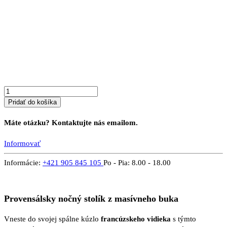
množstvo
Nočný
stolík
PROVENSAL
1
K
Pridať do košíka
Máte otázku? Kontaktujte nás emailom.
Informovať
Informácie:
+421 905 845 105
Po - Pia: 8.00 - 18.00
Provensálsky nočný stolík z masívneho buka
Vneste do svojej spálne kúzlo
francúzskeho vidieka
s týmto