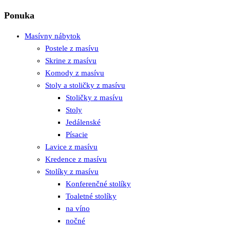
Ponuka
Masívny nábytok
Postele z masívu
Skrine z masívu
Komody z masívu
Stoly a stoličky z masívu
Stoličky z masívu
Stoly
Jedálenské
Písacie
Lavice z masívu
Kredence z masívu
Stolíky z masívu
Konferenčné stolíky
Toaletné stolíky
na víno
nočné