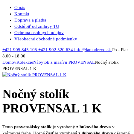
O nás
Kontakt
Doprava a platba
Odstúpiť od zmluvy TU
Ochrana osobných údajov
Všeobecné obchodné podmienky
+421 905 845 105
+421 902 520 634
info@lamadrevo.sk
Po - Pia:
8.00 - 18.00
Domov
Kolekcie
Nábytok z masívu PROVENSAL
Nočný stolík
PROVENSAL 1 K
Nočný stolík
PROVENSAL 1 K
Tento
provensálsky stolík
je vyrobený
z bukového dreva
v
krémovej farbe. Horná časť je vyrobená
z dubového dreva
ošetrená