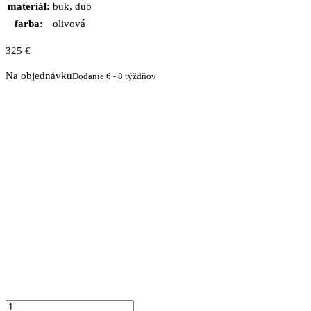
materiál:
buk, dub
farba:
olivová
325
€
Na objednávku
Dodanie 6 - 8 týždňov
množstvo
Nočný
stolík
PROVENSAL
1
O