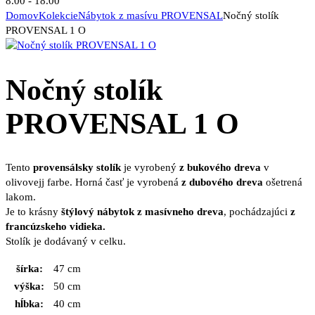
8.00 - 18.00
Domov
Kolekcie
Nábytok z masívu PROVENSAL
Nočný stolík
PROVENSAL 1 O
Nočný stolík
PROVENSAL 1 O
Tento
provensálsky stolík
je vyrobený
z bukového dreva
v
olivovejj farbe. Horná časť je vyrobená
z dubového dreva
ošetrená
lakom.
Je to krásny
štýlový nábytok z masívneho dreva
, pochádzajúci
z
francúzskeho vidieka.
Stolík je dodávaný v celku.
šírka:
47 cm
výška:
50 cm
hĺbka:
40 cm