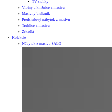
TV stolíky
Vitríny a knižnice z masívu
Masívny bielizník
Predsieňový nábytok z masívu
Truhlice z masívu
Zrkadlá
Kolekcie
Nábytok z masívu SALO