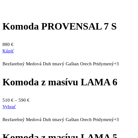
Komoda PROVENSAL 7 S
880
€
Kúpiť
Bezfarebný
Medová
Dub tmavý
Gaštan
Orech
Pridymený
+3
Komoda z masívu LAMA 6
Price
510
€
–
590
€
Tento
range:
Vybrať
produkt
510 €
má
through
Bezfarebný
Medová
Dub tmavý
Gaštan
Orech
Pridymený
+3
viacero
590 €
variantov.
Komoda z masívu LAMA 5