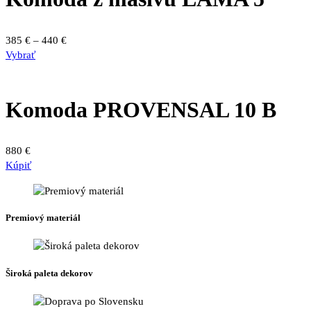
Možnosti
si
môžete
Price
385
€
–
440
€
vybrať
Tento
range:
Vybrať
na
produkt
385 €
stránke
má
through
produktu.
viacero
440 €
Komoda PROVENSAL 10 B
variantov.
Možnosti
si
880
€
môžete
Kúpiť
vybrať
na
stránke
produktu.
Premiový materiál
Široká paleta dekorov