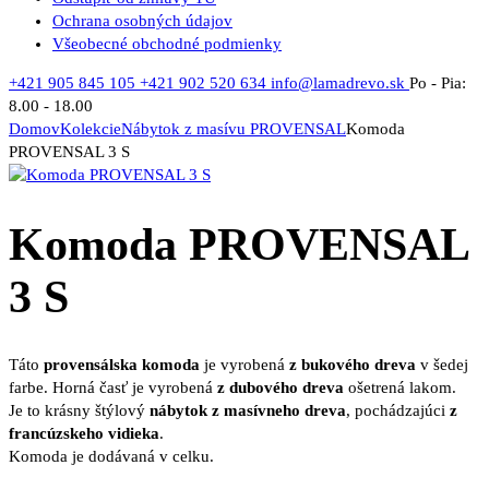
Ochrana osobných údajov
Všeobecné obchodné podmienky
+421 905 845 105
+421 902 520 634
info@lamadrevo.sk
Po - Pia:
8.00 - 18.00
Domov
Kolekcie
Nábytok z masívu PROVENSAL
Komoda
PROVENSAL 3 S
Komoda PROVENSAL
3 S
Táto
provensálska komoda
je vyrobená
z bukového dreva
v šedej
farbe. Horná časť je vyrobená
z dubového dreva
ošetrená lakom.
Je to krásny štýlový
nábytok z masívneho dreva
, pochádzajúci
z
francúzskeho vidieka
.
Komoda je dodávaná v celku.