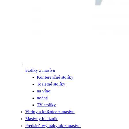
Stolíky z masívu
Konferenčné stolíky
Toaletné stolíky
na víno
nočné
TV stolíky
Vitríny a knižnice z masívu
Masívny bielizník
Predsieňový nábytok z masívu