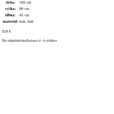
šírka:
160 cm
výška:
90 cm
hĺbka:
45 cm
materiál:
buk, dub
920
€
Na objednávku
Dodanie 6 - 8 týždňov
množstvo
Komoda
PROVENSAL
3
S