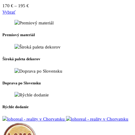
môžete
Price
170
€
–
195
€
vybrať
Tento
range:
Vybrať
na
produkt
170 €
stránke
má
through
produktu.
viacero
195 €
Premiový materiál
variantov.
Možnosti
si
môžete
Široká paleta dekorov
vybrať
na
stránke
produktu.
Doprava po Slovensku
Rýchle dodanie