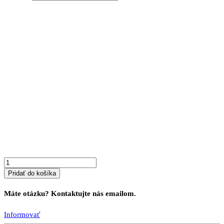
through
280 €
množstvo
Zrkadlo
OSLO
z
dubového
masívu
Z1
Pridať do košíka
Máte otázku? Kontaktujte nás emailom.
Informovať