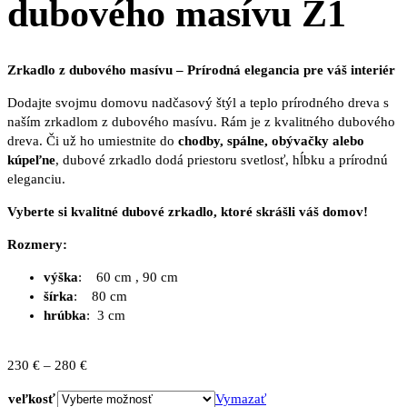
dubového masívu Z1
Zrkadlo z dubového masívu – Prírodná elegancia pre váš interiér
Dodajte svojmu domovu nadčasový štýl a teplo prírodného dreva s
naším zrkadlom z dubového masívu. Rám je z kvalitného dubového
dreva. Či už ho umiestnite do
chodby, spálne, obývačky alebo
kúpeľne
, dubové zrkadlo dodá priestoru svetlosť, hĺbku a prírodnú
eleganciu.
Vyberte si kvalitné dubové zrkadlo, ktoré skrášli váš domov!
Rozmery:
výška
: 60 cm , 90 cm
šírka
: 80 cm
hrúbka
: 3 cm
Price
230
€
–
280
€
range:
veľkosť
Vymazať
230 €