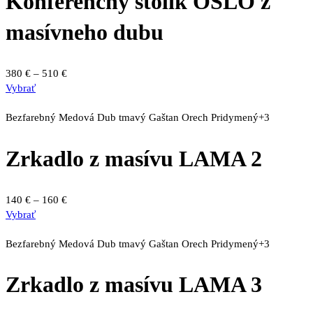
Konferenčný stolík OSLO z
masívneho dubu
Price
380
€
–
510
€
Tento
range:
Vybrať
produkt
380 €
má
through
Bezfarebný
Medová
Dub tmavý
Gaštan
Orech
Pridymený
+3
viacero
510 €
variantov.
Zrkadlo z masívu LAMA 2
Možnosti
si
môžete
Price
140
€
–
160
€
vybrať
Tento
range:
Vybrať
na
produkt
140 €
stránke
má
through
Bezfarebný
Medová
Dub tmavý
Gaštan
Orech
Pridymený
+3
produktu.
viacero
160 €
variantov.
Zrkadlo z masívu LAMA 3
Možnosti
si