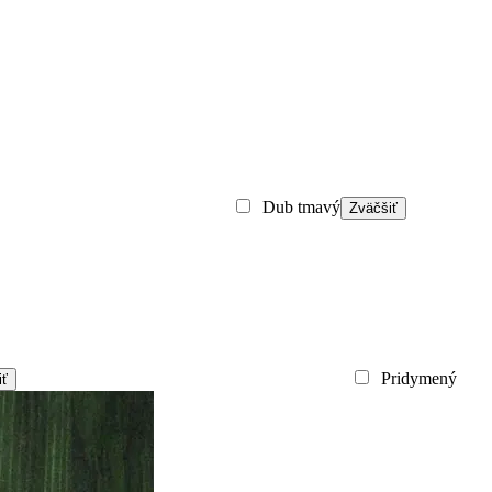
Dub tmavý
Zväčšiť
Pridymený
iť