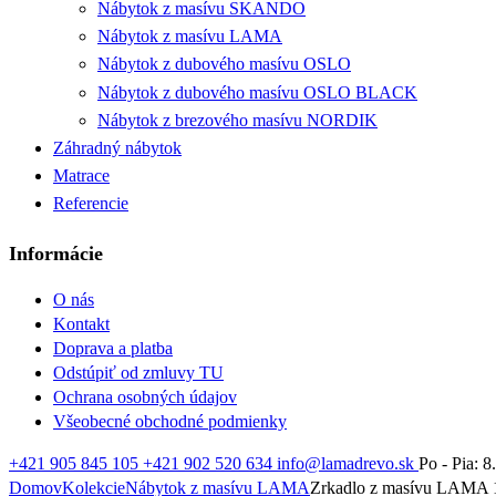
Nábytok z masívu SKANDO
Nábytok z masívu LAMA
Nábytok z dubového masívu OSLO
Nábytok z dubového masívu OSLO BLACK
Nábytok z brezového masívu NORDIK
Záhradný nábytok
Matrace
Referencie
Informácie
O nás
Kontakt
Doprava a platba
Odstúpiť od zmluvy TU
Ochrana osobných údajov
Všeobecné obchodné podmienky
+421 905 845 105
+421 902 520 634
info@lamadrevo.sk
Po - Pia: 8
Domov
Kolekcie
Nábytok z masívu LAMA
Zrkadlo z masívu LAMA 