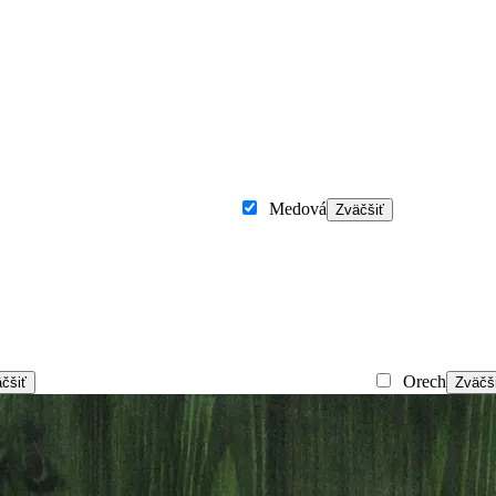
Medová
Zväčšiť
Orech
čšiť
Zväčš