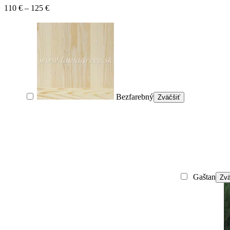
Price
110
€
–
125
€
range:
110 €
through
125 €
Bezfarebný
Zväčšiť
Gaštan
Zvä