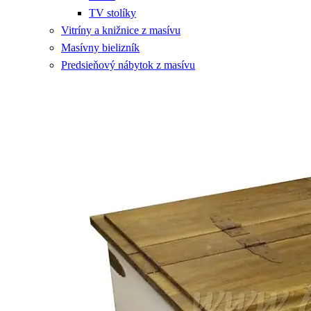
TV stolíky
Vitríny a knižnice z masívu
Masívny bielizník
Predsieňový nábytok z masívu