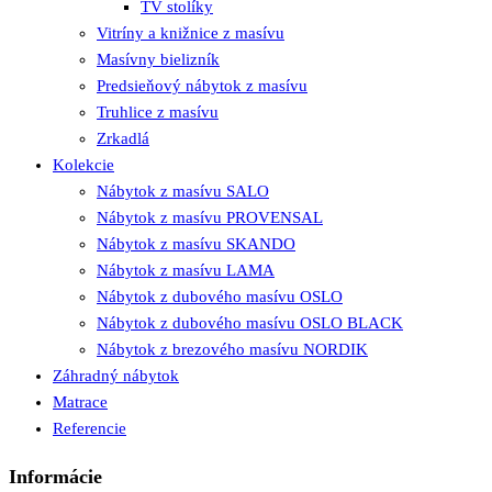
TV stolíky
Vitríny a knižnice z masívu
Masívny bielizník
Predsieňový nábytok z masívu
Truhlice z masívu
Zrkadlá
Kolekcie
Nábytok z masívu SALO
Nábytok z masívu PROVENSAL
Nábytok z masívu SKANDO
Nábytok z masívu LAMA
Nábytok z dubového masívu OSLO
Nábytok z dubového masívu OSLO BLACK
Nábytok z brezového masívu NORDIK
Záhradný nábytok
Matrace
Referencie
Informácie