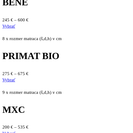
BENE
Možnosti
si
môžete
Price
245
€
–
600
€
vybrať
Tento
range:
Vybrať
na
produkt
245 €
stránke
má
through
8 x rozmer matraca (š,d,h) v cm
produktu.
viacero
600 €
variantov.
PRIMAT BIO
Možnosti
si
môžete
Price
275
€
–
675
€
vybrať
Tento
range:
Vybrať
na
produkt
275 €
stránke
má
through
9 x rozmer matraca (š,d,h) v cm
produktu.
viacero
675 €
variantov.
MXC
Možnosti
si
môžete
Price
200
€
–
535
€
vybrať