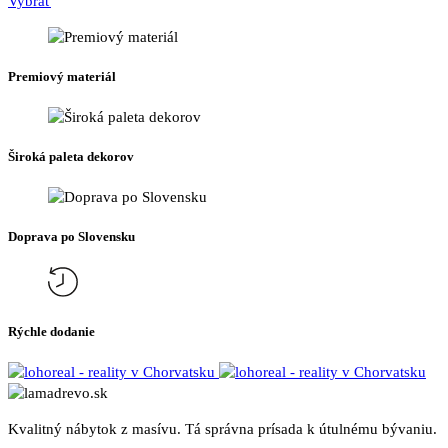
Tento
range:
Vybrať
na
produkt
200 €
stránke
má
through
produktu.
viacero
535 €
Premiový materiál
variantov.
Možnosti
si
môžete
Široká paleta dekorov
vybrať
na
stránke
produktu.
Doprava po Slovensku
Rýchle dodanie
Kvalitný nábytok z masívu. Tá správna prísada k útulnému bývaniu.