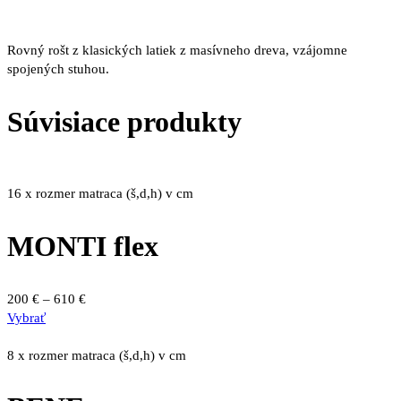
Rovný rošt z klasických latiek z masívneho dreva, vzájomne
spojených stuhou.
Súvisiace produkty
16 x rozmer matraca (š,d,h) v cm
MONTI flex
Price
200
€
–
610
€
Tento
range:
Vybrať
produkt
200 €
má
through
8 x rozmer matraca (š,d,h) v cm
viacero
610 €
variantov.