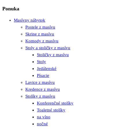
Ponuka
Masívny nábytok
Postele z masívu
Skrine z masívu
Komody z masívu
Stoly a stoličky z masívu
Stoličky z masívu
Stoly
Jedálenské
Písacie
Lavice z masívu
Kredence z masívu
Stolíky z masívu
Konferenčné stolíky
Toaletné stolíky
na víno
nočné