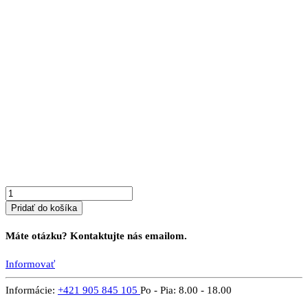
množstvo
Kredenc
z
masívu
PROVENSAL
2
O
Pridať do košíka
Máte otázku? Kontaktujte nás emailom.
Informovať
Informácie:
+421 905 845 105
Po - Pia: 8.00 - 18.00