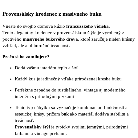
Provensálsky kredenec z masívneho buku
Vneste do svojho domova kúzlo
francúzskeho vidieka
.
Tento elegantný kredenec v provensálskom štýle je vyrobený z
poctivého
masívneho bukového dreva
, ktoré zaručuje nielen krásny
vzhľad, ale aj dlhoročnú trvácnosť.
Prečo si ho zamilujete?
Dodá vášmu interiéru teplo a štýl
Každý kus je jedinečný vďaka prirodzenej kresbe buku
Perfektne zapadne do rustikálneho, vintage aj moderného
interiéru s prírodnými prvkami
Tento typ nábytku sa vyznačuje kombináciou funkčnosti a
estetickej krásy, pričom
buk
ako materiál dodáva stabilitu a
trvácnosť.
Provensálsky štýl
je typický svojimi jemnými, prírodnými
farbami a vintage prvkami,