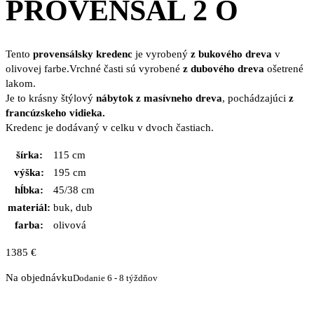
PROVENSAL 2 O
Tento
provensálsky kredenc
je vyrobený
z bukového dreva
v
olivovej farbe.Vrchné časti sú vyrobené
z dubového dreva
ošetrené
lakom.
Je to krásny štýlový
nábytok z masívneho dreva
, pochádzajúci
z
francúzskeho vidieka.
Kredenc je dodávaný v celku v dvoch častiach.
šírka:
115 cm
výška:
195 cm
hĺbka:
45/38 cm
materiál:
buk, dub
farba:
olivová
1385
€
Na objednávku
Dodanie 6 - 8 týždňov