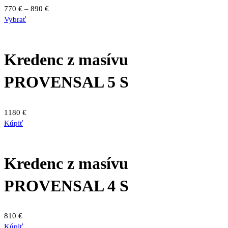
Price
770
€
–
890
€
Tento
range:
Vybrať
produkt
770 €
má
through
viacero
890 €
Kredenc z masívu
variantov.
Možnosti
PROVENSAL 5 S
si
môžete
vybrať
1180
€
na
Kúpiť
stránke
produktu.
Kredenc z masívu
PROVENSAL 4 S
810
€
Kúpiť