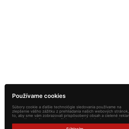
Používame cookies
Súbory cookie a ďalšie technológie sledovania používame na
zlepšenie vášho zážitku z prehliadania našich webových stránok,
to, aby sme vám zobrazovali prispôsobený obsah a cielené rekla
na analýzu návštevnosti našich webových stránok a na pochope
toho, odkiaľ naši návštevníci prichádzajú.
Súhlasím