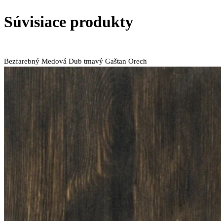
Súvisiace produkty
Bezfarebný
Medová
Dub tmavý
Gaštan
Orech