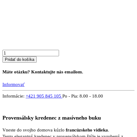
množstvo
Kredenc
z
masívu
PROVENSAL
2
S
Pridať do košíka
Máte otázku? Kontaktujte nás emailom.
Informovať
Informácie:
+421 905 845 105
Po - Pia: 8.00 - 18.00
Provensálsky kredenec z masívneho buku
Vneste do svojho domova kúzlo
francúzskeho vidieka
.
Tento elegantný kredenec v provensálskom štýle je vyrobený z