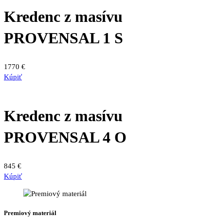
viacero
1420 €
Kredenc z masívu
variantov.
Možnosti
PROVENSAL 1 S
si
môžete
vybrať
1770
€
na
Kúpiť
stránke
produktu.
Kredenc z masívu
PROVENSAL 4 O
845
€
Kúpiť
Premiový materiál