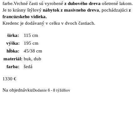
farbe.Vrchné časti sú vyrobené
z dubového dreva
ošetrené lakom.
Je to krásny štýlový
nábytok z masívneho dreva
, pochádzajúci
z
francúzskeho vidieka.
Kredenc je dodávaný v celku v dvoch častiach.
šírka:
115 cm
výška:
195 cm
hĺbka:
45/38 cm
materiál:
buk, dub
farba:
šedá
1330
€
Na objednávku
Dodanie 6 - 8 týždňov