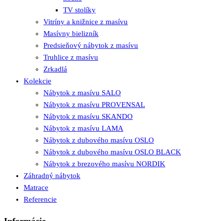
TV stolíky
Vitríny a knižnice z masívu
Masívny bielizník
Predsieňový nábytok z masívu
Truhlice z masívu
Zrkadlá
Kolekcie
Nábytok z masívu SALO
Nábytok z masívu PROVENSAL
Nábytok z masívu SKANDO
Nábytok z masívu LAMA
Nábytok z dubového masívu OSLO
Nábytok z dubového masívu OSLO BLACK
Nábytok z brezového masívu NORDIK
Záhradný nábytok
Matrace
Referencie
Informácie