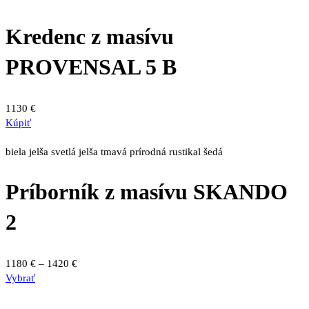
Kredenc z masívu
PROVENSAL 5 B
1130
€
Kúpiť
biela
jelša svetlá
jelša tmavá
prírodná
rustikal
šedá
Príborník z masívu SKANDO
2
Price
1180
€
–
1420
€
Tento
range:
Vybrať
produkt
1180 €
má
through