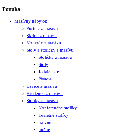
Ponuka
Masívny nábytok
Postele z masívu
Skrine z masívu
Komody z masívu
Stoly a stoličky z masívu
Stoličky z masívu
Stoly
Jedálenské
Písacie
Lavice z masívu
Kredence z masívu
Stolíky z masívu
Konferenčné stolíky
Toaletné stolíky
na víno
nočné