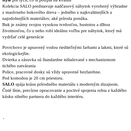
Kolekcia SALO predstavuje nadčasový nábytok vyrobený výhradne
z masívneho bukového dreva – jedného z najkvalitnejších a
najodolnejších materiálov, aké príroda ponúka.
Buk je známy svojou vysokou tvrdosťou, hustotou a dlhou
životnosťou, čo z neho robí ideálnu voľbu pre nábytok, ktorý má
vydržať celé generácie
Povrchovo je upravený vodou riediteľnými farbami a lakmi, ktoré sú
ekologickejšie.
Dvierka a zásuvka sú štandardne inštalované s mechanizmom
tichého zatvárania
Police, pracovné dosky sú vždy upravené bezfarebne.
Pod komodou je 20 cm priestoru.
SALO
spája krásu prírodného materiálu s moderným dizajnom.
Čisté línie, precízne opracovanie a poctivé spojenia robia z každého
kúsku silného partnera do každého interiéru.
.