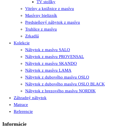
TV stolíky
Vitríny a knižnice z masívu
Masívny bielizník
Predsieňový nábytok z masívu
Truhlice z masívu
Zrkadlá
Kolekcie
Nábytok z masívu SALO
Nábytok z masívu PROVENSAL
Nábytok z masívu SKANDO
Nábytok z masívu LAMA
Nábytok z dubového masívu OSLO
Nábytok z dubového masívu OSLO BLACK
Nábytok z brezového masívu NORDIK
Záhradný nábytok
Matrace
Referencie
Informácie