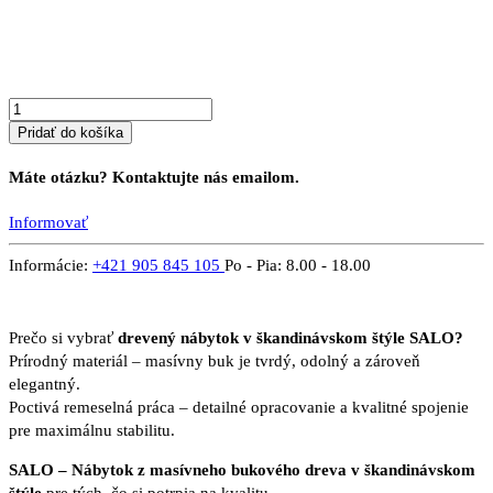
masívu
SALO
7S
Pridať do košíka
Máte otázku? Kontaktujte nás emailom.
Informovať
Informácie:
+421 905 845 105
Po - Pia: 8.00 - 18.00
Prečo si vybrať
drevený nábytok v škandinávskom štýle SALO?
Prírodný materiál – masívny buk je tvrdý, odolný a zároveň
elegantný.
Poctivá remeselná práca – detailné opracovanie a kvalitné spojenie
pre maximálnu stabilitu.
SALO – Nábytok z masívneho bukového dreva v škandinávskom
štýle
pre tých, čo si potrpia na kvalitu