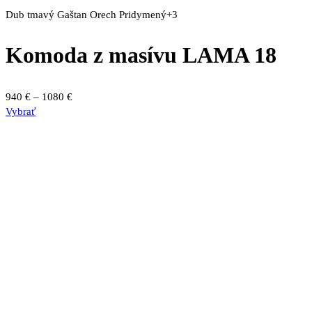
Dub tmavý
Gaštan
Orech
Pridymený
+3
Komoda z masívu LAMA 18
Price
940
€
–
1080
€
Tento
range:
Vybrať
produkt
940 €
má
through
viacero
1080 €
variantov.
Možnosti
si
môžete
vybrať
na
stránke
produktu.