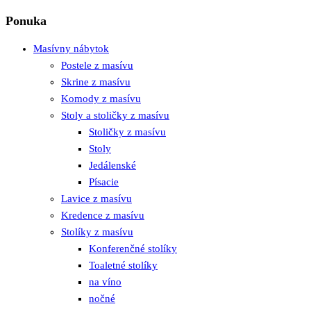
Ponuka
Masívny nábytok
Postele z masívu
Skrine z masívu
Komody z masívu
Stoly a stoličky z masívu
Stoličky z masívu
Stoly
Jedálenské
Písacie
Lavice z masívu
Kredence z masívu
Stolíky z masívu
Konferenčné stolíky
Toaletné stolíky
na víno
nočné