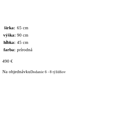
šírka:
65 cm
výška:
90 cm
hĺbka:
45 cm
farba:
prírodná
490
€
Na objednávku
Dodanie 6 - 8 týždňov
množstvo
Komoda