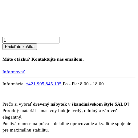
z
masívu
SALO
7P
Pridať do košíka
Máte otázku? Kontaktujte nás emailom.
Informovať
Informácie:
+421 905 845 105
Po - Pia: 8.00 - 18.00
Prečo si vybrať
drevený nábytok v škandinávskom štýle SALO?
Prírodný materiál – masívny buk je tvrdý, odolný a zároveň
elegantný.
Poctivá remeselná práca – detailné opracovanie a kvalitné spojenie
pre maximálnu stabilitu.