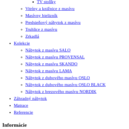
TV stolíky
Vitríny a knižnice z masívu
Masívny bielizník
Predsieňový nábytok z masívu
Truhlice z masívu
Zrkadlá
Kolekcie
Nábytok z masívu SALO
Nábytok z masívu PROVENSAL
Nábytok z masívu SKANDO
Nábytok z masívu LAMA
Nábytok z dubového masívu OSLO
Nábytok z dubového masívu OSLO BLACK
Nábytok z brezového masívu NORDIK
Záhradný nábytok
Matrace
Referencie
Informácie