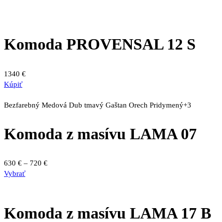
Komoda PROVENSAL 12 S
1340
€
Kúpiť
Bezfarebný
Medová
Dub tmavý
Gaštan
Orech
Pridymený
+3
Komoda z masívu LAMA 07
Price
630
€
–
720
€
Tento
range:
Vybrať
produkt
630 €
má
through
viacero
720 €
Komoda z masívu LAMA 17 B
variantov.