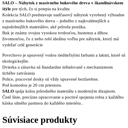
SALO – Nábytok z masívneho bukového dreva v škandinávskom
štýle
pre tých, čo si potrpia na kvalitu
Kolekcia SALO predstavuje nadčasový nábytok vyrobený výhradne
z masívneho bukového dreva – jedného z najkvalitnejších a
najodolnejších materiálov, aké príroda ponúka.
Buk je známy svojou vysokou tvrdosťou, hustotou a dlhou
životnosťou, čo z neho robí ideálnu voľbu pre nábytok, ktorý má
vydržať celé generácie
Povrchovo je upravený vodou riediteľnými farbami a lakmi, ktoré sú
ekologickejšie.
Dvierka a zásuvka sú štandardne inštalované s mechanizmom
tichého zatvárania
Police, pracovné dosky sú vždy upravené bezfarebne.
Pod komodou je 20 cm priestoru.
SALO
spája krásu prírodného materiálu s moderným dizajnom.
Čisté línie, precízne opracovanie a poctivé spojenia robia z každého
.
kúsku silného partnera do každého interiéru
Súvisiace produkty