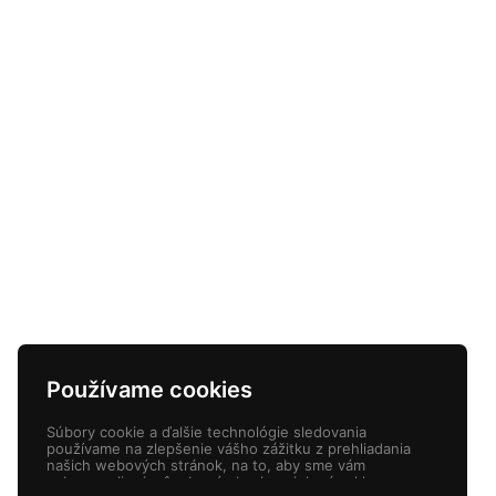
Používame cookies
Súbory cookie a ďalšie technológie sledovania
používame na zlepšenie vášho zážitku z prehliadania
našich webových stránok, na to, aby sme vám
zobrazovali prispôsobený obsah a cielené reklamy, na