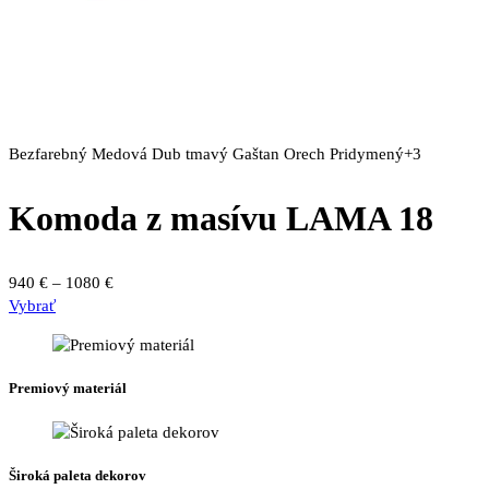
Bezfarebný
Medová
Dub tmavý
Gaštan
Orech
Pridymený
+3
Komoda z masívu LAMA 18
Price
940
€
–
1080
€
Tento
range:
Vybrať
produkt
940 €
má
through
viacero
1080 €
Premiový materiál
variantov.
Možnosti
si
môžete
Široká paleta dekorov
vybrať