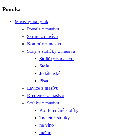
Ponuka
Masívny nábytok
Postele z masívu
Skrine z masívu
Komody z masívu
Stoly a stoličky z masívu
Stoličky z masívu
Stoly
Jedálenské
Písacie
Lavice z masívu
Kredence z masívu
Stolíky z masívu
Konferenčné stolíky
Toaletné stolíky
na víno
nočné