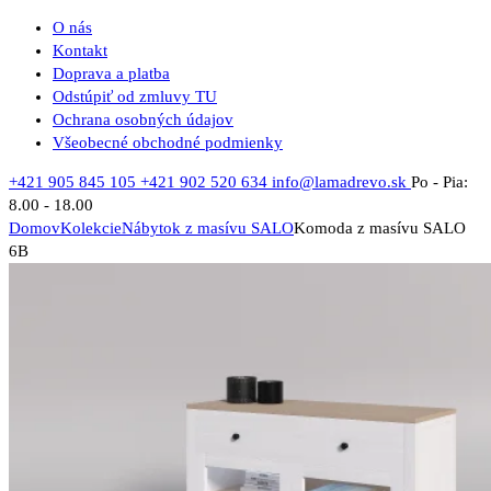
O nás
Kontakt
Doprava a platba
Odstúpiť od zmluvy TU
Ochrana osobných údajov
Všeobecné obchodné podmienky
+421 905 845 105
+421 902 520 634
info@lamadrevo.sk
Po - Pia:
8.00 - 18.00
Domov
Kolekcie
Nábytok z masívu SALO
Komoda z masívu SALO
6B