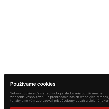
Používame cookies
Súbory cookie a ďalšie technológie sledovania používame na
zlepšenie vášho zážitku z prehliadania našich webových stránok,
to, aby sme vám zobrazovali prispôsobený obsah a cielené rekla
na analýzu návštevnosti našich webových stránok a na pochope
toho, odkiaľ naši návštevníci prichádzajú.