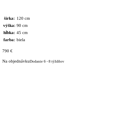
šírka:
120 cm
výška:
90 cm
hĺbka:
45 cm
farba:
biela
790
€
Na objednávku
Dodanie 6 - 8 týždňov
množstvo
Komoda
z