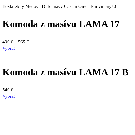
Bezfarebný
Medová
Dub tmavý
Gaštan
Orech
Pridymený
+3
Komoda z masívu LAMA 17
Price
490
€
–
565
€
Tento
range:
Vybrať
produkt
490 €
má
through
viacero
565 €
Komoda z masívu LAMA 17 B
variantov.
Možnosti
si
540
€
môžete
Vybrať
vybrať
na
stránke
produktu.