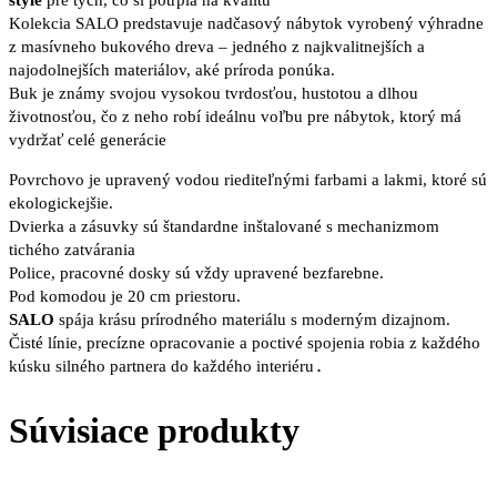
Kolekcia SALO predstavuje nadčasový nábytok vyrobený výhradne
z masívneho bukového dreva – jedného z najkvalitnejších a
najodolnejších materiálov, aké príroda ponúka.
Buk je známy svojou vysokou tvrdosťou, hustotou a dlhou
životnosťou, čo z neho robí ideálnu voľbu pre nábytok, ktorý má
vydržať celé generácie
Povrchovo je upravený vodou riediteľnými farbami a lakmi, ktoré sú
ekologickejšie.
Dvierka a zásuvky sú štandardne inštalované s mechanizmom
tichého zatvárania
Police, pracovné dosky sú vždy upravené bezfarebne.
Pod komodou je 20 cm priestoru.
SALO
spája krásu prírodného materiálu s moderným dizajnom.
Čisté línie, precízne opracovanie a poctivé spojenia robia z každého
.
kúsku silného partnera do každého interiéru
Súvisiace produkty