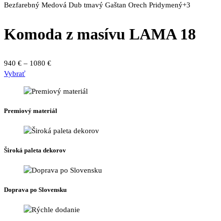
Bezfarebný
Medová
Dub tmavý
Gaštan
Orech
Pridymený
+3
Komoda z masívu LAMA 18
Price
940
€
–
1080
€
Tento
range:
Vybrať
produkt
940 €
má
through
viacero
1080 €
Premiový materiál
variantov.
Možnosti
si
môžete
Široká paleta dekorov
vybrať
na
stránke
produktu.
Doprava po Slovensku