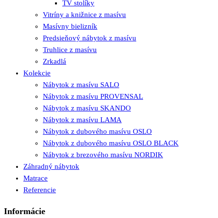
TV stolíky
Vitríny a knižnice z masívu
Masívny bielizník
Predsieňový nábytok z masívu
Truhlice z masívu
Zrkadlá
Kolekcie
Nábytok z masívu SALO
Nábytok z masívu PROVENSAL
Nábytok z masívu SKANDO
Nábytok z masívu LAMA
Nábytok z dubového masívu OSLO
Nábytok z dubového masívu OSLO BLACK
Nábytok z brezového masívu NORDIK
Záhradný nábytok
Matrace
Referencie
Informácie