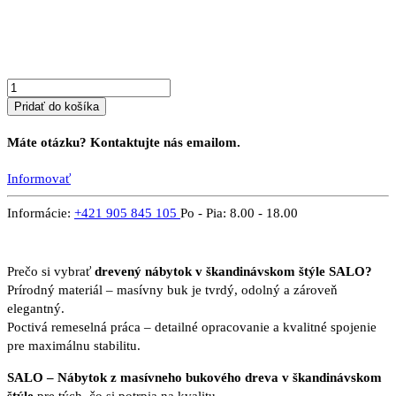
masívu
SALO
6B
Pridať do košíka
Máte otázku? Kontaktujte nás emailom.
Informovať
Informácie:
+421 905 845 105
Po - Pia: 8.00 - 18.00
Prečo si vybrať
drevený nábytok v škandinávskom štýle SALO?
Prírodný materiál – masívny buk je tvrdý, odolný a zároveň
elegantný.
Poctivá remeselná práca – detailné opracovanie a kvalitné spojenie
pre maximálnu stabilitu.
SALO – Nábytok z masívneho bukového dreva v škandinávskom
štýle
pre tých, čo si potrpia na kvalitu