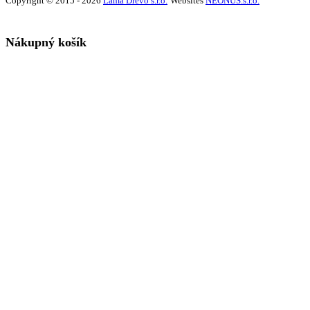
Copyright © 2015 - 2026
Lama Drevo s.r.o.
Websites
NEONUS.s.r.o.
Nákupný košík