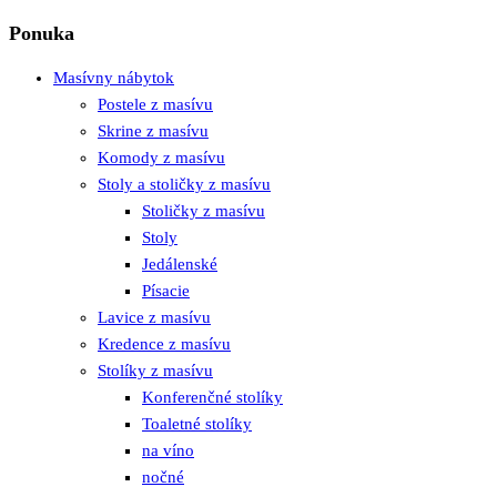
Ponuka
Masívny nábytok
Postele z masívu
Skrine z masívu
Komody z masívu
Stoly a stoličky z masívu
Stoličky z masívu
Stoly
Jedálenské
Písacie
Lavice z masívu
Kredence z masívu
Stolíky z masívu
Konferenčné stolíky
Toaletné stolíky
na víno
nočné