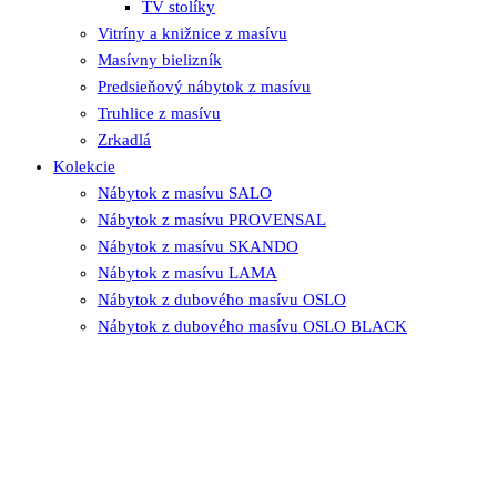
TV stolíky
Vitríny a knižnice z masívu
Masívny bielizník
Predsieňový nábytok z masívu
Truhlice z masívu
Zrkadlá
Kolekcie
Nábytok z masívu SALO
Nábytok z masívu PROVENSAL
Nábytok z masívu SKANDO
Nábytok z masívu LAMA
Nábytok z dubového masívu OSLO
Nábytok z dubového masívu OSLO BLACK