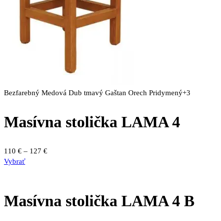
Bezfarebný
Medová
Dub tmavý
Gaštan
Orech
Pridymený
+3
Masívna stolička LAMA 4
Price
110
€
–
127
€
Tento
range:
Vybrať
produkt
110 €
má
through
viacero
127 €
Masívna stolička LAMA 4 B
variantov.
Možnosti