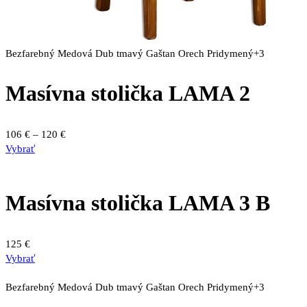
Bezfarebný
Medová
Dub tmavý
Gaštan
Orech
Pridymený
+3
Masívna stolička LAMA 2
Price
106
€
–
120
€
Tento
range:
Vybrať
produkt
106 €
má
through
viacero
120 €
Masívna stolička LAMA 3 B
variantov.
Možnosti
si
125
€
môžete
Vybrať
vybrať
na
Bezfarebný
Medová
Dub tmavý
Gaštan
Orech
Pridymený
+3
stránke
produktu.