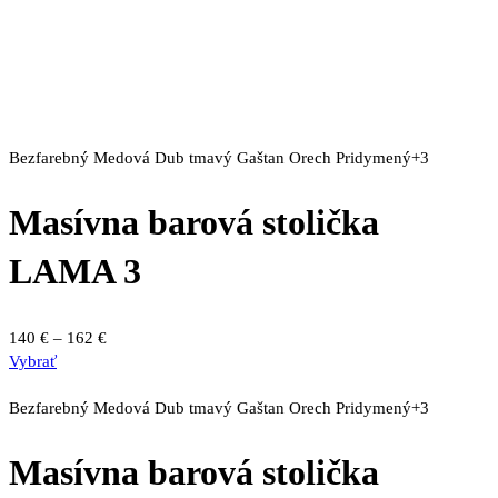
Bezfarebný
Medová
Dub tmavý
Gaštan
Orech
Pridymený
+3
Masívna barová stolička
LAMA 3
Price
140
€
–
162
€
Tento
range:
Vybrať
produkt
140 €
má
through
Bezfarebný
Medová
Dub tmavý
Gaštan
Orech
Pridymený
+3
viacero
162 €
variantov.
Masívna barová stolička
Možnosti