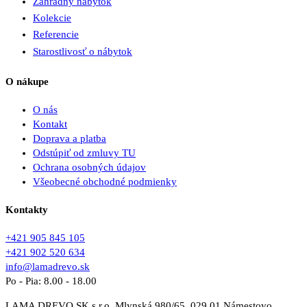
Záhradný nábytok
Kolekcie
Referencie
Starostlivosť o nábytok
O nákupe
O nás
Kontakt
Doprava a platba
Odstúpiť od zmluvy TU
Ochrana osobných údajov
Všeobecné obchodné podmienky
Kontakty
+421 905 845 105
+421 902 520 634
info@lamadrevo.sk
Po - Pia: 8.00 - 18.00
LAMA DREVO SK s.r.o. Mlynská 980/65, 029 01 Námestovo