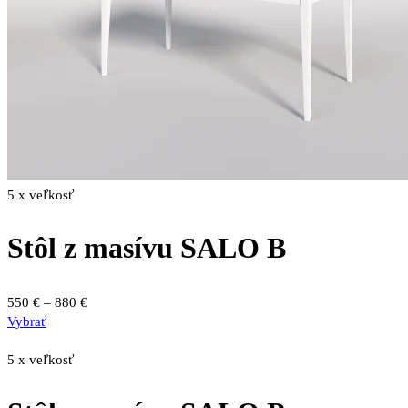
5 x veľkosť
Stôl z masívu SALO B
Price
550
€
–
880
€
Tento
range:
Vybrať
produkt
550 €
má
through
5 x veľkosť
viacero
880 €
variantov.