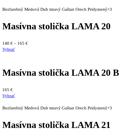
Bezfarebný
Medová
Dub tmavý
Gaštan
Orech
Pridymený
+3
Masívna stolička LAMA 20
Price
140
€
–
165
€
Tento
range:
Vybrať
produkt
140 €
má
through
viacero
165 €
Masívna stolička LAMA 20 B
variantov.
Možnosti
si
165
€
môžete
Vybrať
vybrať
na
Bezfarebný
Medová
Dub tmavý
Gaštan
Orech
Pridymený
+3
stránke
produktu.
Masívna stolička LAMA 21