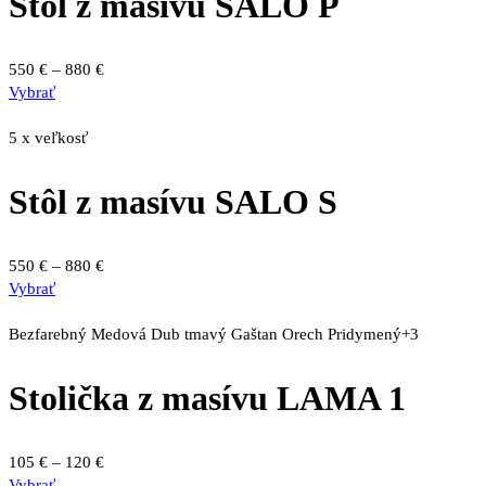
Stôl z masívu SALO P
Možnosti
si
môžete
Price
550
€
–
880
€
vybrať
Tento
range:
Vybrať
na
produkt
550 €
stránke
má
through
5 x veľkosť
produktu.
viacero
880 €
variantov.
Stôl z masívu SALO S
Možnosti
si
môžete
Price
550
€
–
880
€
vybrať
Tento
range:
Vybrať
na
produkt
550 €
stránke
má
through
Bezfarebný
Medová
Dub tmavý
Gaštan
Orech
Pridymený
+3
produktu.
viacero
880 €
variantov.
Stolička z masívu LAMA 1
Možnosti
si
môžete
Price
105
€
–
120
€
vybrať
Tento
range:
Vybrať