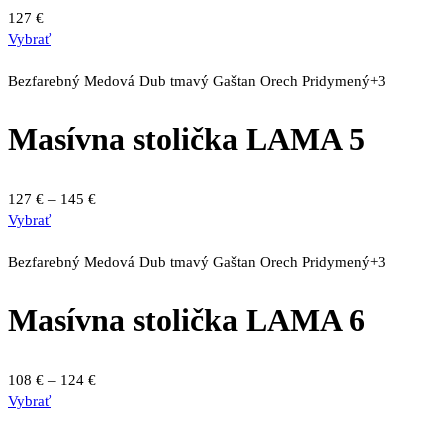
si
127
€
môžete
Vybrať
vybrať
na
Bezfarebný
Medová
Dub tmavý
Gaštan
Orech
Pridymený
+3
stránke
produktu.
Masívna stolička LAMA 5
Price
127
€
–
145
€
Tento
range:
Vybrať
produkt
127 €
má
through
Bezfarebný
Medová
Dub tmavý
Gaštan
Orech
Pridymený
+3
viacero
145 €
variantov.
Masívna stolička LAMA 6
Možnosti
si
môžete
Price
108
€
–
124
€
vybrať
Tento
range:
Vybrať
na
produkt
108 €
stránke
má
through