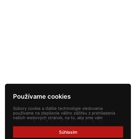
Používame cookies
Súbory cookie a ďalšie technológie sledovania
používame na zlepšenie vášho zážitku z prehliadania
našich webových stránok, na to, aby sme vám
zobrazovali prispôsobený obsah a cielené reklamy, na
analýzu návštevnosti našich webových stránok a na
pochopenie toho, odkiaľ naši návštevníci prichádzajú.
Súhlasím