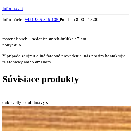
Informovať
Informácie:
+421 905 845 105
Po - Pia: 8.00 - 18.00
materiál: vrch + sedenie: smrek-hrúbka : 7 cm
nohy: dub
V prípade záujmu o iné farebné prevedenie, nás prosím kontaktujte
telefonicky alebo emailom.
Súvisiace produkty
dub svetlý s
dub tmavý s