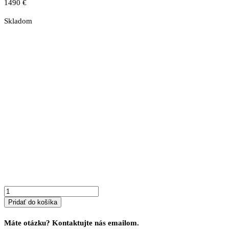
1490
€
Skladom
množstvo
Záhradné
sedenie
z
masívu
MATEJ
Pridať do košíka
Máte otázku? Kontaktujte nás emailom.