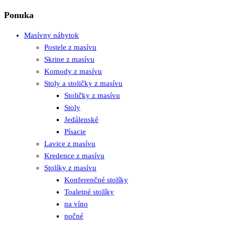
Ponuka
Masívny nábytok
Postele z masívu
Skrine z masívu
Komody z masívu
Stoly a stoličky z masívu
Stoličky z masívu
Stoly
Jedálenské
Písacie
Lavice z masívu
Kredence z masívu
Stolíky z masívu
Konferenčné stolíky
Toaletné stolíky
na víno
nočné