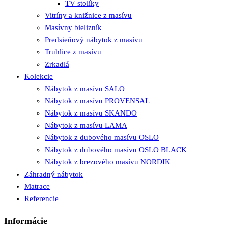
TV stolíky
Vitríny a knižnice z masívu
Masívny bielizník
Predsieňový nábytok z masívu
Truhlice z masívu
Zrkadlá
Kolekcie
Nábytok z masívu SALO
Nábytok z masívu PROVENSAL
Nábytok z masívu SKANDO
Nábytok z masívu LAMA
Nábytok z dubového masívu OSLO
Nábytok z dubového masívu OSLO BLACK
Nábytok z brezového masívu NORDIK
Záhradný nábytok
Matrace
Referencie
Informácie