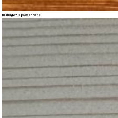
mahagon s
palisander s