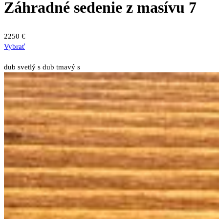
Záhradné sedenie z masívu 7
2250
€
Tento
Vybrať
produkt
má
dub svetlý s
dub tmavý s
viacero
variantov.
Možnosti
si
môžete
vybrať
na
stránke
produktu.