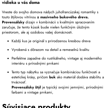
vidieka u vás doma
Vneste do svojho domova nádych juhofrancúzskej romantiky s
touto štýlovou vitrínou
z masívneho bukového dreva.
Provensálsky
dizajn v kombinácii s kvalitným spracovaním
zaručuje, že tento kúsok bude nielen funkčným úložným
priestorom, ale aj ozdobou vašej domácnosti.
Každý kus je originál s prirodzenou kresbou dreva
Vyrobená s dôrazom na detail a remeselnú kvalitu
Perfektne zapadne do rustikálneho, vintage aj moderného
interiéru s prírodnými prvkami
Tento typ nábytku sa vyznačuje kombináciou funkčnosti a
estetickej krásy, pričom
buk
ako materiál dodáva stabilitu a
trvácnosť.
Provensálsky štýl
je typický svojimi jemnými, prírodnými
farbami a vintage prvkami,
Súvisiace produkty