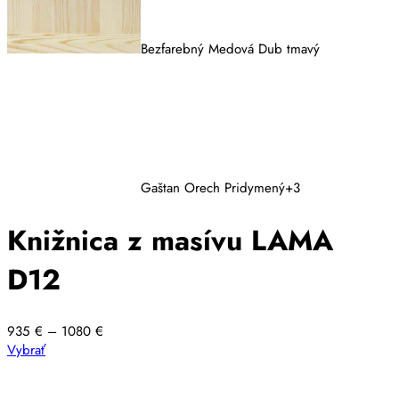
Bezfarebný
Medová
Dub tmavý
Gaštan
Orech
Pridymený
+3
Knižnica z masívu LAMA
D12
Price
935
€
–
1080
€
Tento
range:
Vybrať
produkt
935 €
má
through