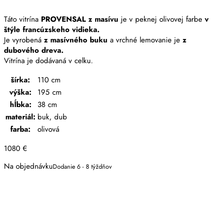
Táto vitrína
PROVENSAL z masívu
je v peknej olivovej farbe
v
štýle francúzskeho vidieka.
Je vyrobená
z masívného buku
a vrchné lemovanie je
z
dubového dreva.
Vitrína je dodávaná v celku.
šírka:
110 cm
výška:
195 cm
hĺbka:
38 cm
materiál:
buk, dub
farba:
olivová
1080
€
Na objednávku
Dodanie 6 - 8 týždňov