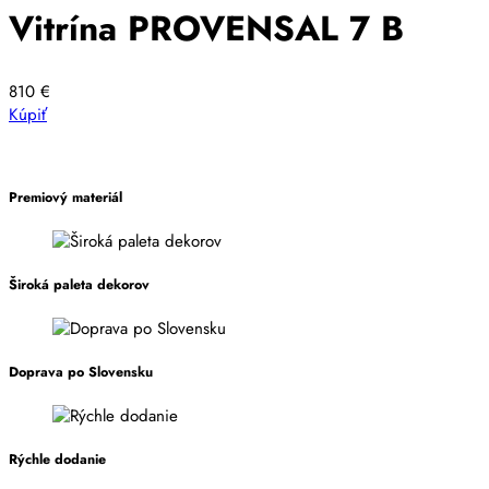
viacero
1080 €
Vitrína PROVENSAL 7 B
variantov.
Možnosti
si
810
€
môžete
Kúpiť
vybrať
na
stránke
produktu.
Premiový materiál
Široká paleta dekorov
Doprava po Slovensku
Rýchle dodanie