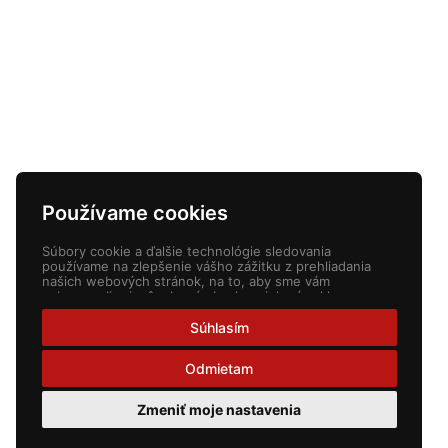
Používame cookies
Súbory cookie a ďalšie technológie sledovania
používame na zlepšenie vášho zážitku z prehliadania
našich webových stránok, na to, aby sme vám
zobrazovali prispôsobený obsah a cielené reklamy, na
analýzu návštevnosti našich webových stránok a na
pochopenie toho, odkiaľ naši návštevníci prichádzajú.
Súhlasím
Odmietam
Zmeniť moje nastavenia