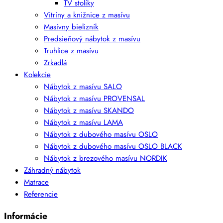
TV stolíky
Vitríny a knižnice z masívu
Masívny bielizník
Predsieňový nábytok z masívu
Truhlice z masívu
Zrkadlá
Kolekcie
Nábytok z masívu SALO
Nábytok z masívu PROVENSAL
Nábytok z masívu SKANDO
Nábytok z masívu LAMA
Nábytok z dubového masívu OSLO
Nábytok z dubového masívu OSLO BLACK
Nábytok z brezového masívu NORDIK
Záhradný nábytok
Matrace
Referencie
Informácie