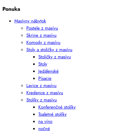
Ponuka
Masívny nábytok
Postele z masívu
Skrine z masívu
Komody z masívu
Stoly a stoličky z masívu
Stoličky z masívu
Stoly
Jedálenské
Písacie
Lavice z masívu
Kredence z masívu
Stolíky z masívu
Konferenčné stolíky
Toaletné stolíky
na víno
nočné