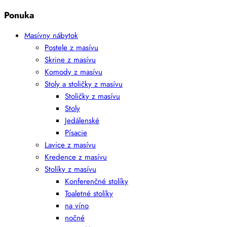
Ponuka
Masívny nábytok
Postele z masívu
Skrine z masívu
Komody z masívu
Stoly a stoličky z masívu
Stoličky z masívu
Stoly
Jedálenské
Písacie
Lavice z masívu
Kredence z masívu
Stolíky z masívu
Konferenčné stolíky
Toaletné stolíky
na víno
nočné