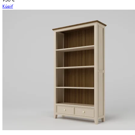
950
€
Kúpiť