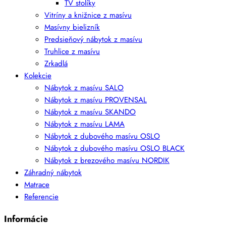
TV stolíky
Vitríny a knižnice z masívu
Masívny bielizník
Predsieňový nábytok z masívu
Truhlice z masívu
Zrkadlá
Kolekcie
Nábytok z masívu SALO
Nábytok z masívu PROVENSAL
Nábytok z masívu SKANDO
Nábytok z masívu LAMA
Nábytok z dubového masívu OSLO
Nábytok z dubového masívu OSLO BLACK
Nábytok z brezového masívu NORDIK
Záhradný nábytok
Matrace
Referencie
Informácie