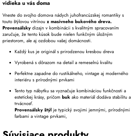
vidieka u vás doma
Vneste do svojho domova nádych juhofrancúzskej romantiky s
touto štýlovou vitrínou
z masívneho bukového dreva.
Provensálsky
dizajn v kombinácii s kvalitným spracovaním
zaručuje, že tento kúsok bude nielen funkčným úložným
priestorom, ale aj ozdobou vašej domácnosti.
Každý kus je originál s prirodzenou kresbou dreva
Vyrobená s dôrazom na detail a remeselnú kvalitu
Perfektne zapadne do rustikálneho, vintage aj moderného
interiéru s prírodnými prvkami
Tento typ nábytku sa vyznačuje kombináciou funkčnosti a
estetickej krásy, pričom
buk
ako materiál dodáva stabilitu a
trvácnosť.
Provensálsky štýl
je typický svojimi jemnými, prírodnými
farbami a vintage prvkami,
Súvisiace produkty