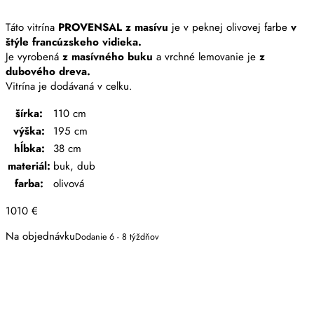
Táto vitrína
PROVENSAL z masívu
je v peknej olivovej farbe
v
štýle francúzskeho vidieka.
Je vyrobená
z masívného buku
a vrchné lemovanie je
z
dubového dreva.
Vitrína je dodávaná v celku.
šírka:
110 cm
výška:
195 cm
hĺbka:
38 cm
materiál:
buk, dub
farba:
olivová
1010
€
Na objednávku
Dodanie 6 - 8 týždňov