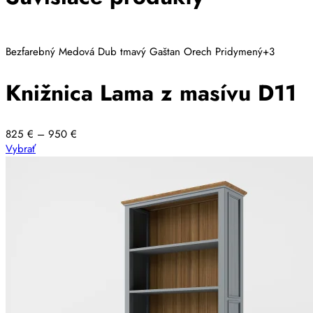
Bezfarebný
Medová
Dub tmavý
Gaštan
Orech
Pridymený
+3
Knižnica Lama z masívu D11
Price
825
€
–
950
€
Tento
range:
Vybrať
produkt
825 €
má
through
viacero
950 €
variantov.
Možnosti
si
môžete
vybrať
na
stránke
produktu.