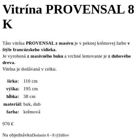
Vitrína PROVENSAL 8
K
Táto vitrína
PROVENSAL z masívu
je v peknej krémovej farbe
v
štýle francúzskeho vidieka.
Je vyrobená
z masívného buku
a vrchné lemovanie je
z dubového
dreva.
Vitrína je dodávaná v celku.
šírka:
110 cm
výška:
195 cm
hĺbka:
38 cm
materiál:
buk, dub
farba:
krémová
970
€
Na objednávku
Dodanie 6 - 8 týždňov