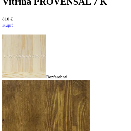
Vitrína PROVENSAL 7 K
810
€
Kúpiť
Bezfarebný