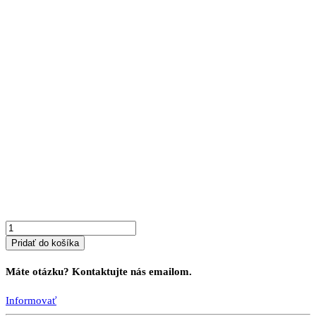
množstvo
Vitrína
PROVENSAL
8
K
Pridať do košíka
Máte otázku? Kontaktujte nás emailom.
Informovať