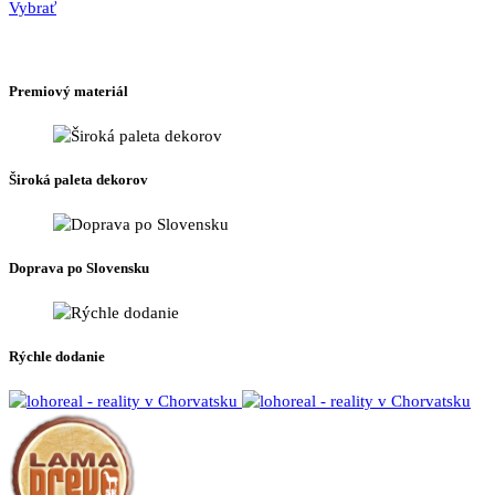
Tento
range:
Vybrať
produkt
940 €
má
through
viacero
1080 €
Premiový materiál
variantov.
Možnosti
si
môžete
Široká paleta dekorov
vybrať
na
stránke
produktu.
Doprava po Slovensku
Rýchle dodanie