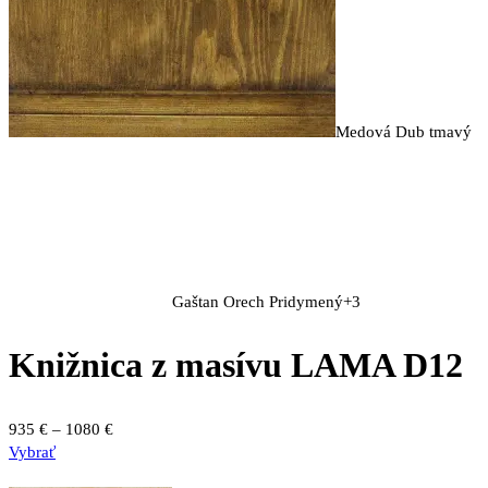
Medová
Dub tmavý
Gaštan
Orech
Pridymený
+3
Knižnica z masívu LAMA D12
Price
935
€
–
1080
€
Tento
range:
Vybrať
produkt
935 €