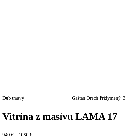
Dub tmavý
Gaštan
Orech
Pridymený
+3
Vitrína z masívu LAMA 17
Price
940
€
–
1080
€