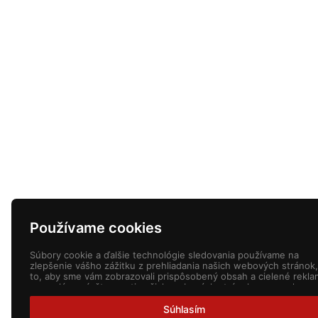
Používame cookies
Súbory cookie a ďalšie technológie sledovania používame na
zlepšenie vášho zážitku z prehliadania našich webových stránok,
to, aby sme vám zobrazovali prispôsobený obsah a cielené rekla
na analýzu návštevnosti našich webových stránok a na pochope
toho, odkiaľ naši návštevníci prichádzajú.
Súhlasím