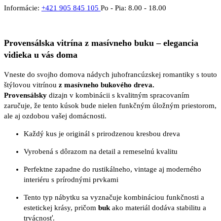
Informácie:
+421 905 845 105
Po - Pia: 8.00 - 18.00
Provensálska vitrína z masívneho buku – elegancia
vidieka u vás doma
Vneste do svojho domova nádych juhofrancúzskej romantiky s touto
štýlovou vitrínou
z masívneho bukového dreva.
Provensálsky
dizajn v kombinácii s kvalitným spracovaním
zaručuje, že tento kúsok bude nielen funkčným úložným priestorom,
ale aj ozdobou vašej domácnosti.
Každý kus je originál s prirodzenou kresbou dreva
Vyrobená s dôrazom na detail a remeselnú kvalitu
Perfektne zapadne do rustikálneho, vintage aj moderného
interiéru s prírodnými prvkami
Tento typ nábytku sa vyznačuje kombináciou funkčnosti a
estetickej krásy, pričom
buk
ako materiál dodáva stabilitu a
trvácnosť.