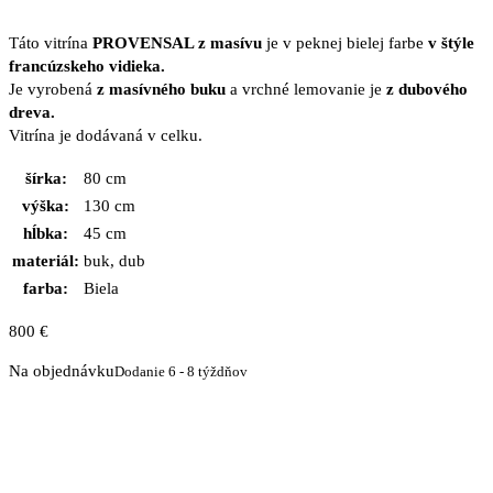
Táto vitrína
PROVENSAL z masívu
je v peknej bielej farbe
v štýle
francúzskeho vidieka.
Je vyrobená
z masívného buku
a vrchné lemovanie je
z dubového
dreva.
Vitrína je dodávaná v celku.
šírka:
80 cm
výška:
130 cm
hĺbka:
45 cm
materiál:
buk, dub
farba:
Biela
800
€
Na objednávku
Dodanie 6 - 8 týždňov