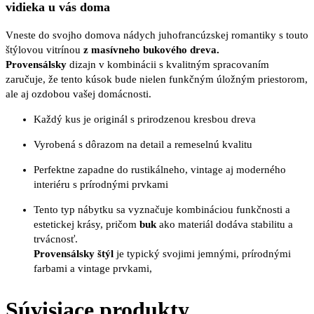
vidieka u vás doma
Vneste do svojho domova nádych juhofrancúzskej romantiky s touto
štýlovou vitrínou
z masívneho bukového dreva.
Provensálsky
dizajn v kombinácii s kvalitným spracovaním
zaručuje, že tento kúsok bude nielen funkčným úložným priestorom,
ale aj ozdobou vašej domácnosti.
Každý kus je originál s prirodzenou kresbou dreva
Vyrobená s dôrazom na detail a remeselnú kvalitu
Perfektne zapadne do rustikálneho, vintage aj moderného
interiéru s prírodnými prvkami
Tento typ nábytku sa vyznačuje kombináciou funkčnosti a
estetickej krásy, pričom
buk
ako materiál dodáva stabilitu a
trvácnosť.
Provensálsky štýl
je typický svojimi jemnými, prírodnými
farbami a vintage prvkami,
Súvisiace produkty