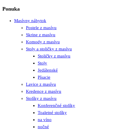
Ponuka
Masívny nábytok
Postele z masívu
Skrine z masívu
Komody z masívu
Stoly a stoličky z masívu
Stoličky z masívu
Stoly
Jedálenské
Písacie
Lavice z masívu
Kredence z masívu
Stolíky z masívu
Konferenčné stolíky
Toaletné stolíky
na víno
nočné