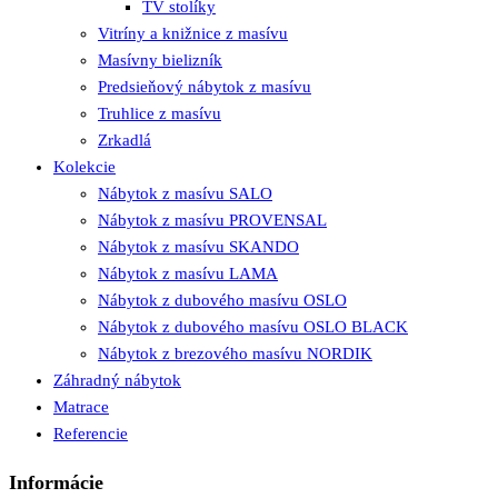
TV stolíky
Vitríny a knižnice z masívu
Masívny bielizník
Predsieňový nábytok z masívu
Truhlice z masívu
Zrkadlá
Kolekcie
Nábytok z masívu SALO
Nábytok z masívu PROVENSAL
Nábytok z masívu SKANDO
Nábytok z masívu LAMA
Nábytok z dubového masívu OSLO
Nábytok z dubového masívu OSLO BLACK
Nábytok z brezového masívu NORDIK
Záhradný nábytok
Matrace
Referencie
Informácie