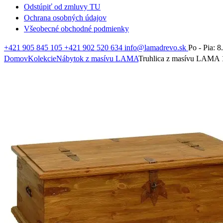
Odstúpiť od zmluvy TU
Ochrana osobných údajov
Všeobecné obchodné podmienky
+421 905 845 105
+421 902 520 634
info@lamadrevo.sk
Po - Pia: 8
Domov
Kolekcie
Nábytok z masívu LAMA
Truhlica z masívu LAMA 