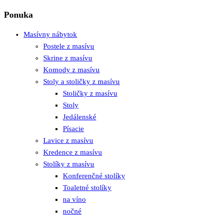
Ponuka
Masívny nábytok
Postele z masívu
Skrine z masívu
Komody z masívu
Stoly a stoličky z masívu
Stoličky z masívu
Stoly
Jedálenské
Písacie
Lavice z masívu
Kredence z masívu
Stolíky z masívu
Konferenčné stolíky
Toaletné stolíky
na víno
nočné