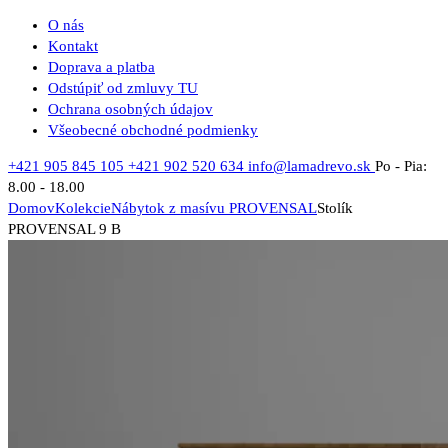
O nás
Kontakt
Doprava a platba
Odstúpiť od zmluvy TU
Ochrana osobných údajov
Všeobecné obchodné podmienky
+421 905 845 105
+421 902 520 634
info@lamadrevo.sk
Po - Pia:
8.00 - 18.00
Domov
Kolekcie
Nábytok z masívu PROVENSAL
Stolík
PROVENSAL 9 B