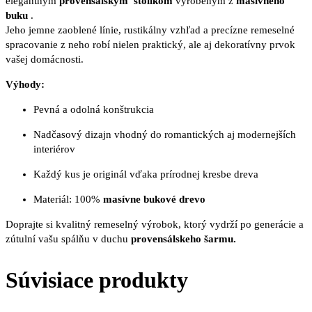
elegantným
provensálskym stolíkom
vyrobeným z
masívneho
buku
.
Jeho jemne zaoblené línie, rustikálny vzhľad a precízne remeselné
spracovanie z neho robí nielen praktický, ale aj dekoratívny prvok
vašej domácnosti.
Výhody:
Pevná a odolná konštrukcia
Nadčasový dizajn vhodný do romantických aj modernejších
interiérov
Každý kus je originál vďaka prírodnej kresbe dreva
Materiál: 100%
masívne bukové drevo
Doprajte si kvalitný remeselný výrobok, ktorý vydrží po generácie a
zútulní vašu spálňu v duchu
provensálskeho šarmu.
Súvisiace produkty