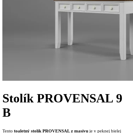
Stolík PROVENSAL 9
B
Tento
toaletný stolík PROVENSAL z masívu
je v peknej bielej