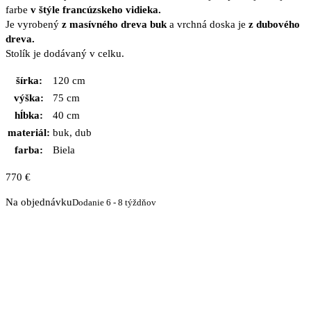
farbe
v štýle francúzskeho vidieka.
Je vyrobený
z masívného dreva buk
a vrchná doska je
z dubového
dreva.
Stolík je dodávaný v celku.
šírka:
120 cm
výška:
75 cm
hĺbka:
40 cm
materiál:
buk, dub
farba:
Biela
770
€
Na objednávku
Dodanie 6 - 8 týždňov