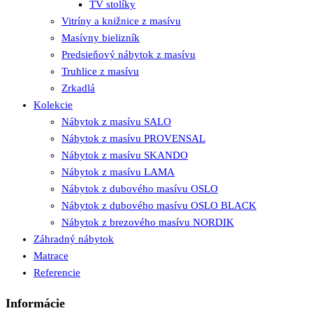
TV stolíky
Vitríny a knižnice z masívu
Masívny bielizník
Predsieňový nábytok z masívu
Truhlice z masívu
Zrkadlá
Kolekcie
Nábytok z masívu SALO
Nábytok z masívu PROVENSAL
Nábytok z masívu SKANDO
Nábytok z masívu LAMA
Nábytok z dubového masívu OSLO
Nábytok z dubového masívu OSLO BLACK
Nábytok z brezového masívu NORDIK
Záhradný nábytok
Matrace
Referencie
Informácie