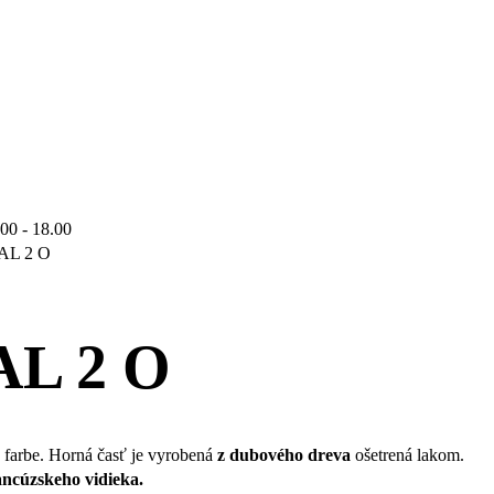
.00 - 18.00
AL 2 O
AL 2 O
 farbe. Horná časť je vyrobená
z dubového dreva
ošetrená lakom.
ancúzskeho vidieka.