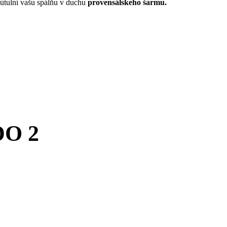
zútulní vašu spálňu v duchu
provensálskeho šarmu.
DO 2