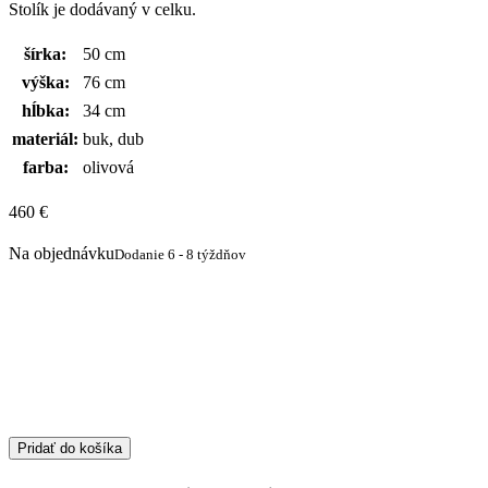
Stolík je dodávaný v celku.
šírka:
50 cm
výška:
76 cm
hĺbka:
34 cm
materiál:
buk, dub
farba:
olivová
460
€
Na objednávku
Dodanie 6 - 8 týždňov
Pridať do košíka