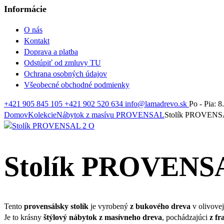
Informácie
O nás
Kontakt
Doprava a platba
Odstúpiť od zmluvy TU
Ochrana osobných údajov
Všeobecné obchodné podmienky
+421 905 845 105
+421 902 520 634
info@lamadrevo.sk
Po - Pia: 8
Domov
Kolekcie
Nábytok z masívu PROVENSAL
Stolík PROVENS
Stolík PROVENS
Tento
provensálsky stolík
je vyrobený
z bukového dreva
v olivovej
Je to krásny
štýlový nábytok z masívneho dreva
, pochádzajúci
z fr