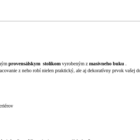
tným
provensálskym stolíkom
vyrobeným z
masívneho buku
.
acovanie z neho robí nielen praktický, ale aj dekoratívny prvok vašej 
eriérov