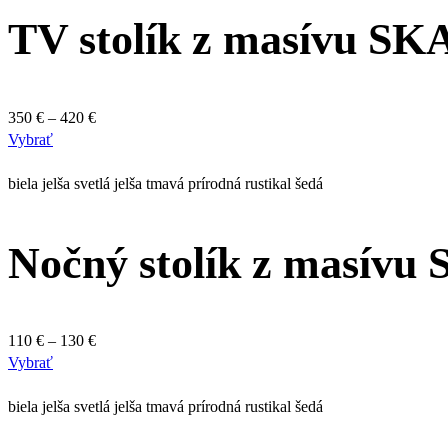
variantov.
TV stolík z masívu S
Možnosti
si
môžete
vybrať
na
Price
350
€
–
420
€
stránke
Tento
range:
Vybrať
produktu.
produkt
350 €
má
through
biela
jelša svetlá
jelša tmavá
prírodná
rustikal
šedá
viacero
420 €
variantov.
Nočný stolík z masív
Možnosti
si
môžete
vybrať
na
Price
110
€
–
130
€
stránke
Tento
range:
Vybrať
produktu.
produkt
110 €
má
through
biela
jelša svetlá
jelša tmavá
prírodná
rustikal
šedá
viacero
130 €