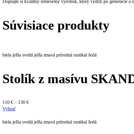
Doprajte si kvalitný remeselný výrobok, ktorý vydrží po generácie a 
Súvisiace produkty
biela
jelša svetlá
jelša tmavá
prírodná
rustikal
šedá
Stolík z masívu SKAN
Price
110
€
–
130
€
Tento
range:
Vybrať
produkt
110 €
má
through
biela
jelša svetlá
jelša tmavá
prírodná
rustikal
šedá
viacero
130 €