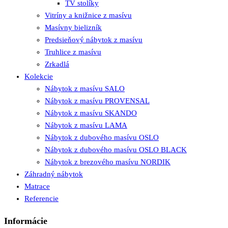
TV stolíky
Vitríny a knižnice z masívu
Masívny bielizník
Predsieňový nábytok z masívu
Truhlice z masívu
Zrkadlá
Kolekcie
Nábytok z masívu SALO
Nábytok z masívu PROVENSAL
Nábytok z masívu SKANDO
Nábytok z masívu LAMA
Nábytok z dubového masívu OSLO
Nábytok z dubového masívu OSLO BLACK
Nábytok z brezového masívu NORDIK
Záhradný nábytok
Matrace
Referencie
Informácie