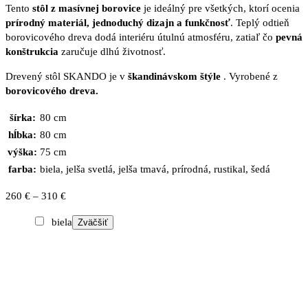
Tento
stôl
z masívnej borovice
je ideálný pre všetkých, ktorí ocenia
prírodný materiál, jednoduchý dizajn a funkčnosť
. Teplý odtieň
borovicového dreva dodá interiéru útulnú atmosféru, zatiaľ čo
pevná
konštrukcia
zaručuje dlhú životnosť.
Drevený stôl SKANDO je v
škandinávskom štýle
. Vyrobené z
borovicového dreva.
šírka:
80 cm
hĺbka:
80 cm
výška:
75 cm
farba:
biela, jelša svetlá, jelša tmavá, prírodná, rustikal, šedá
Price
260
€
–
310
€
range:
biela
Zväčšiť
260 €
through
310 €