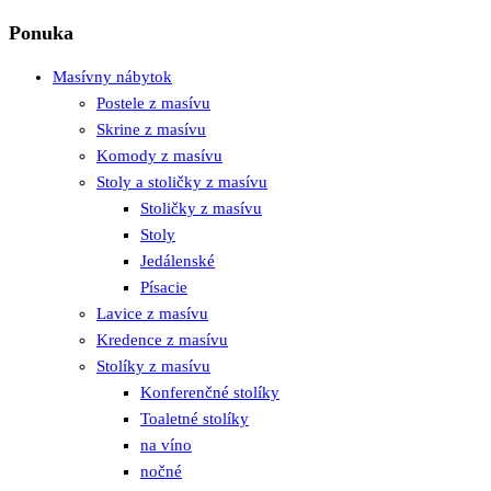
Ponuka
Masívny nábytok
Postele z masívu
Skrine z masívu
Komody z masívu
Stoly a stoličky z masívu
Stoličky z masívu
Stoly
Jedálenské
Písacie
Lavice z masívu
Kredence z masívu
Stolíky z masívu
Konferenčné stolíky
Toaletné stolíky
na víno
nočné