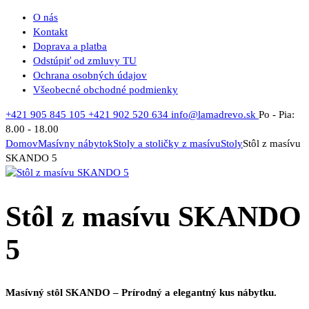
O nás
Kontakt
Doprava a platba
Odstúpiť od zmluvy TU
Ochrana osobných údajov
Všeobecné obchodné podmienky
+421 905 845 105
+421 902 520 634
info@lamadrevo.sk
Po - Pia:
8.00 - 18.00
Domov
Masívny nábytok
Stoly a stoličky z masívu
Stoly
Stôl z masívu
SKANDO 5
Stôl z masívu SKANDO
5
Masívný stôl SKANDO – Prírodný a elegantný kus nábytku.