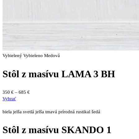
Vybielený
Vybieleno Medová
Stôl z masívu LAMA 3 BH
Price
350
€
–
685
€
Tento
range:
Vybrať
produkt
350 €
má
through
biela
jelša svetlá
jelša tmavá
prírodná
rustikal
šedá
viacero
685 €
variantov.
Stôl z masívu SKANDO 1
Možnosti
si