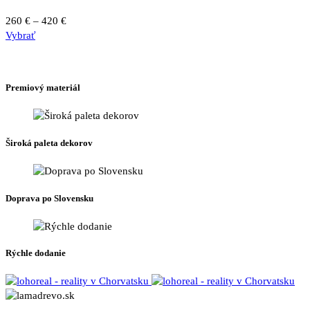
môžete
Price
260
€
–
420
€
vybrať
Tento
range:
Vybrať
na
produkt
260 €
stránke
má
through
produktu.
viacero
420 €
Premiový materiál
variantov.
Možnosti
si
môžete
Široká paleta dekorov
vybrať
na
stránke
produktu.
Doprava po Slovensku
Rýchle dodanie