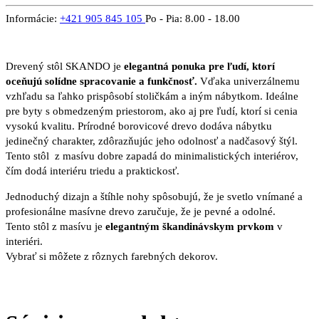
Informácie:
+421 905 845 105
Po - Pia: 8.00 - 18.00
Drevený stôl SKANDO je
elegantná ponuka pre ľudí, ktorí
oceňujú solídne spracovanie a funkčnosť.
Vďaka univerzálnemu
vzhľadu sa ľahko prispôsobí stoličkám a iným nábytkom. Ideálne
pre byty s obmedzeným priestorom, ako aj pre ľudí, ktorí si cenia
vysokú kvalitu. Prírodné borovicové drevo dodáva nábytku
jedinečný charakter, zdôrazňujúc jeho odolnosť a nadčasový štýl.
Tento stôl z masívu dobre zapadá do minimalistických interiérov,
čím dodá interiéru triedu a praktickosť.
Jednoduchý dizajn a štíhle nohy spôsobujú, že je svetlo vnímané a
profesionálne masívne drevo zaručuje, že je pevné a odolné.
Tento stôl z masívu je
elegantným škandinávskym prvkom
v
interiéri.
Vybrať si môžete z rôznych farebných dekorov.