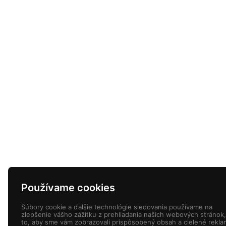
Používame cookies
Súbory cookie a ďalšie technológie sledovania používame na
zlepšenie vášho zážitku z prehliadania našich webových stránok,
to, aby sme vám zobrazovali prispôsobený obsah a cielené rekla