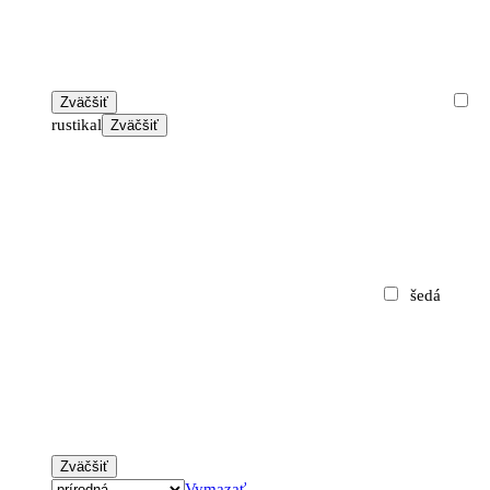
Zväčšiť
rustikal
Zväčšiť
šedá
Zväčšiť
Vymazať