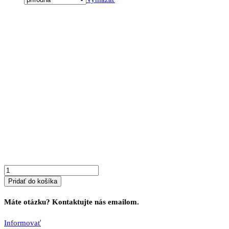
množstvo
Stôl
z
masívu
SKANDO
5
Pridať do košíka
Máte otázku? Kontaktujte nás emailom.
Informovať