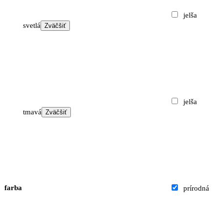
jelša
svetlá
Zväčšiť
jelša
tmavá
Zväčšiť
farba
prírodná