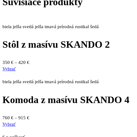
Súvisiace produkty
biela
jelša svetlá
jelša tmavá
prírodná
rustikal
šedá
Stôl z masívu SKANDO 2
Price
350
€
–
420
€
Tento
range:
Vybrať
produkt
350 €
má
through
biela
jelša svetlá
jelša tmavá
prírodná
rustikal
šedá
viacero
420 €
variantov.
Komoda z masívu SKANDO 4
Možnosti
si
môžete
Price
760
€
–
915
€
vybrať
Tento
range:
Vybrať
na
produkt
760 €
stránke
má
through