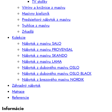
TV stolíky
Vitríny a knižnice z masívu
Masívny bielizník
Predsieňový nábytok z masívu
Truhlice z masívu
Zrkadlá
Kolekcie
Nábytok z masívu SALO
Nábytok z masívu PROVENSAL
Nábytok z masívu SKANDO
Nábytok z masívu LAMA
Nábytok z dubového masívu OSLO
Nábytok z dubového masívu OSLO BLACK
Nábytok z brezového masívu NORDIK
Záhradný nábytok
Matrace
Referencie
Informácie