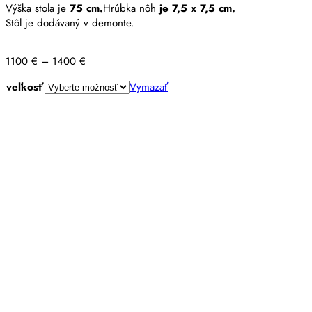
Výška stola je
75 cm.
Hrúbka nôh
je 7,5 x 7,5 cm.
Stôl je dodávaný v demonte.
Price
1100
€
–
1400
€
range:
veľkosť
Vymazať
1100 €
through
1400 €
množstvo
Stôl
PROVENSAL
1
S