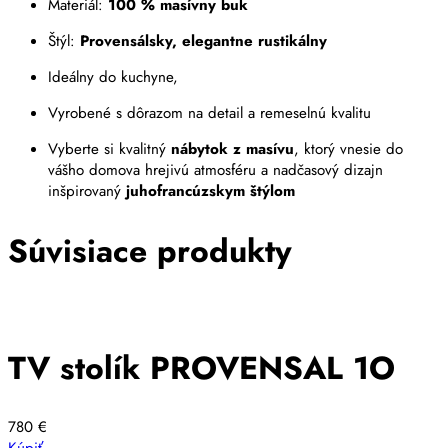
Materiál:
100 % masívny buk
Štýl:
Provensálsky, elegantne rustikálny
Ideálny do kuchyne,
Vyrobené s dôrazom na detail a remeselnú kvalitu
Vyberte si kvalitný
nábytok z masívu
, ktorý vnesie do
vášho domova hrejivú atmosféru a nadčasový dizajn
inšpirovaný
juhofrancúzskym štýlom
Súvisiace produkty
TV stolík PROVENSAL 1O
780
€
Kúpiť