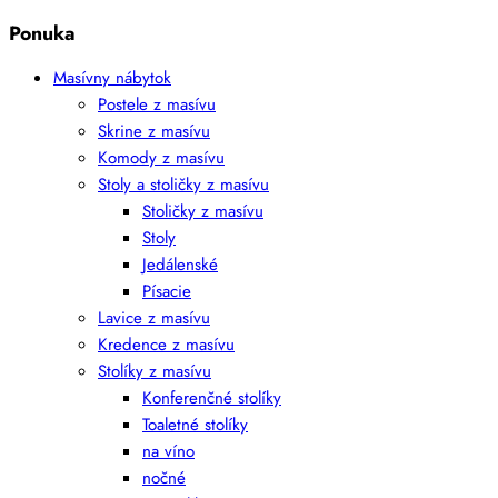
Ponuka
Masívny nábytok
Postele z masívu
Skrine z masívu
Komody z masívu
Stoly a stoličky z masívu
Stoličky z masívu
Stoly
Jedálenské
Písacie
Lavice z masívu
Kredence z masívu
Stolíky z masívu
Konferenčné stolíky
Toaletné stolíky
na víno
nočné