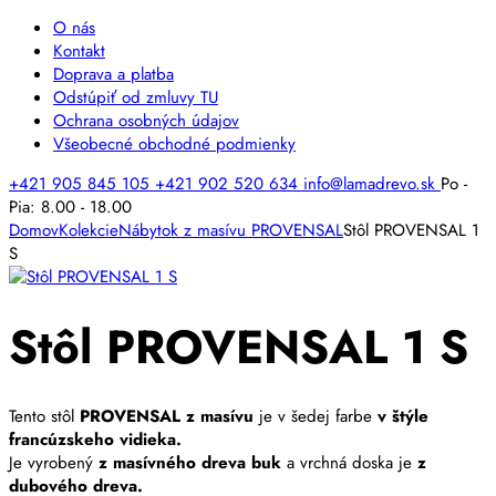
O nás
Kontakt
Doprava a platba
Odstúpiť od zmluvy TU
Ochrana osobných údajov
Všeobecné obchodné podmienky
+421 905 845 105
+421 902 520 634
info@lamadrevo.sk
Po -
Pia: 8.00 - 18.00
Domov
Kolekcie
Nábytok z masívu PROVENSAL
Stôl PROVENSAL 1
S
Stôl PROVENSAL 1 S
Tento stôl
PROVENSAL z masívu
je v šedej farbe
v štýle
francúzskeho vidieka.
Je vyrobený
z masívného dreva buk
a vrchná doska je
z
dubového dreva.