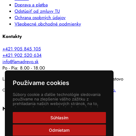
Doprava a platba
Odstúpiť od zmluvy TU
Ochrana osobných údajov
Všeobecné obchodné podmienky
Kontakty
+421 905 845 105
+421 902 520 634
info@lamadrevo.sk
Po - Pia: 8.00 - 18.00
LAMA DREVO SK s.r.o. Mlynská 980/65, 029 01 Námestovo
Používame cookies
Copyright © 2015 - 2026
Lama Drevo s.r.o.
Websites
NEONUS.s.r.o.
Súbory cookie a ďalšie technológie sledovania
používame na zlepšenie vášho zážitku z
prehliadania našich webových stránok, na to,
Nákupný košík
aby sme vám zobrazovali prispôsobený obsah a
cielené reklamy, na analýzu návštevnosti našich
webových stránok a na pochopenie toho, odkiaľ
Súhlasím
naši návštevníci prichádzajú.
Odmietam