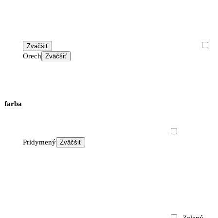
Zväčšiť
Orech
Zväčšiť
farba
Pridymený
Zväčšiť
Zelený