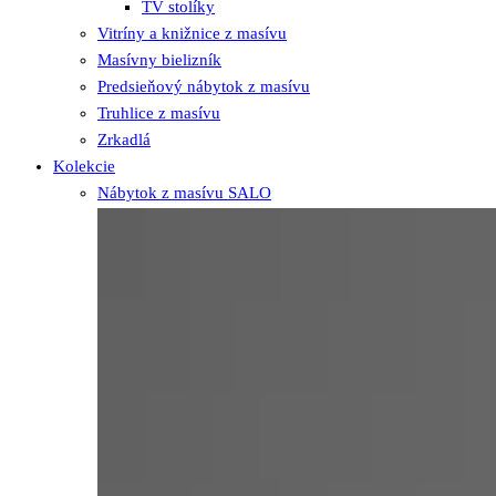
TV stolíky
Vitríny a knižnice z masívu
Masívny bielizník
Predsieňový nábytok z masívu
Truhlice z masívu
Zrkadlá
Kolekcie
Nábytok z masívu SALO