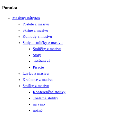
Ponuka
Masívny nábytok
Postele z masívu
Skrine z masívu
Komody z masívu
Stoly a stoličky z masívu
Stoličky z masívu
Stoly
Jedálenské
Písacie
Lavice z masívu
Kredence z masívu
Stolíky z masívu
Konferenčné stolíky
Toaletné stolíky
na víno
nočné