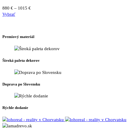
Price
880
€
–
1015
€
Tento
range:
Vybrať
produkt
880 €
má
through
viacero
1015 €
variantov.
Premiový materiál
Možnosti
si
môžete
vybrať
Široká paleta dekorov
na
stránke
produktu.
Doprava po Slovensku
Rýchle dodanie