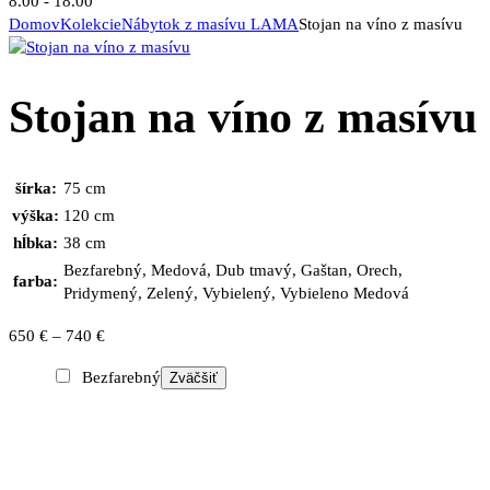
8.00 - 18.00
Domov
Kolekcie
Nábytok z masívu LAMA
Stojan na víno z masívu
Stojan na víno z masívu
šírka:
75 cm
výška:
120 cm
hĺbka:
38 cm
Bezfarebný, Medová, Dub tmavý, Gaštan, Orech,
farba:
Pridymený, Zelený, Vybielený, Vybieleno Medová
Price
650
€
–
740
€
range:
Bezfarebný
Zväčšiť
650 €
through
740 €