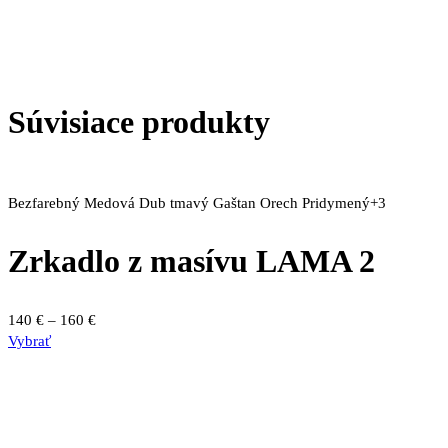
Súvisiace produkty
Bezfarebný
Medová
Dub tmavý
Gaštan
Orech
Pridymený
+3
Zrkadlo z masívu LAMA 2
Price
140
€
–
160
€
Tento
range:
Vybrať
produkt
140 €
má
through
viacero
160 €
variantov.
Možnosti