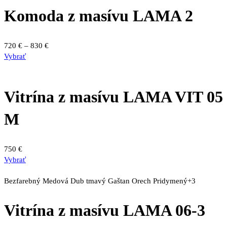
Komoda z masívu LAMA 2
Price
720
€
–
830
€
Tento
range:
Vybrať
produkt
720 €
má
through
viacero
830 €
Vitrína z masívu LAMA VIT 05
variantov.
Možnosti
M
si
môžete
vybrať
750
€
na
Vybrať
stránke
produktu.
Bezfarebný
Medová
Dub tmavý
Gaštan
Orech
Pridymený
+3
Vitrína z masívu LAMA 06-3