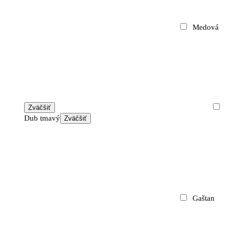
Medová
Zväčšiť
Dub tmavý
Zväčšiť
Gaštan