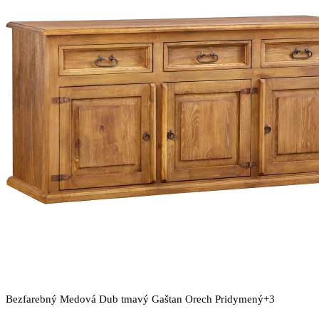
si
môžete
vybrať
na
stránke
produktu.
Bezfarebný
Medová
Dub tmavý
Gaštan
Orech
Pridymený
+3