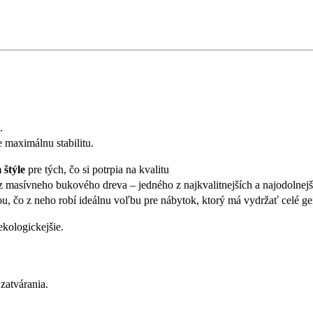
.
e maximálnu stabilitu.
štýle
pre tých, čo si potrpia na kvalitu
asívneho bukového dreva – jedného z najkvalitnejších a najodolnejší
, čo z neho robí ideálnu voľbu pre nábytok, ktorý má vydržať celé ge
ekologickejšie.
zatvárania.