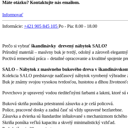
Máte otázku? Kontaktujte nás emailom.
Informovať
Informácie:
+421 905 845 105
Po - Pia: 8.00 - 18.00
Prečo si vybrať
škandinávky drevený nábytok SALO?
Prírodný materiál – masívny buk je tvrdý, odolný a zároveň elegantný
Poctivá remeselná práca – detailné opracovanie a kvalitné spojenie pr
SALO – Nábytok z masívneho bukového dreva v škandinávskom 
Kolekcia SALO predstavuje nadčasový nábytok vyrobený výhradne z m
Buk je známy svojou vysokou tvrdosťou, hustotou a dlhou životnosťou
Povrchovo je upravený vodou riediteľnými farbami a lakmi, ktoré sú 
Buková skriňa ponúka priestrannú zásuvku a je celá policová.
Police, pracovné dosky a zadná časť sú vždy upravené bezfarebne.
Zásuvka a dvierka sú štandardne inštalované s mechanizmom tichého 
Skriňa ponúka veľkú kapacitu a skvelý minimalistický vzhľad.