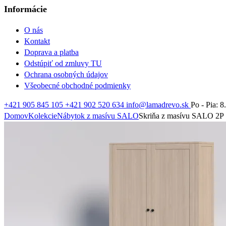
Informácie
O nás
Kontakt
Doprava a platba
Odstúpiť od zmluvy TU
Ochrana osobných údajov
Všeobecné obchodné podmienky
+421 905 845 105
+421 902 520 634
info@lamadrevo.sk
Po - Pia: 8
Domov
Kolekcie
Nábytok z masívu SALO
Skriňa z masívu SALO 2P