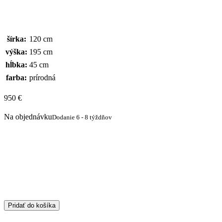
šírka:
120 cm
výška:
195 cm
hĺbka:
45 cm
farba:
prírodná
950
€
Na objednávku
Dodanie 6 - 8 týždňov
Pridať do košíka