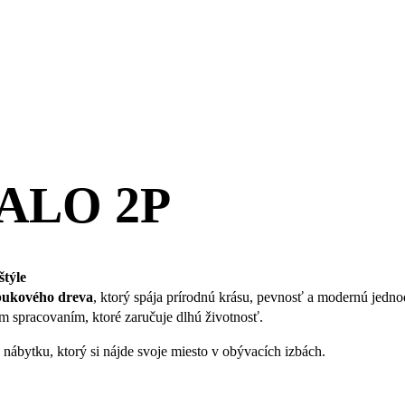
SALO 2P
týle
bukového dreva
, ktorý spája prírodnú krásu, pevnosť a modernú jedn
ym spracovaním, ktoré zaručuje dlhú životnosť.
nábytku, ktorý si nájde svoje miesto v obývacích izbách.