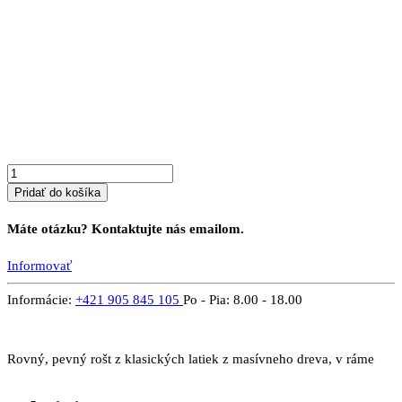
množstvo
ROVNÝ
ROŠT
V
RÁME
Pridať do košíka
Máte otázku? Kontaktujte nás emailom.
Informovať
Informácie:
+421 905 845 105
Po - Pia: 8.00 - 18.00
Rovný, pevný rošt z klasických latiek z masívneho dreva, v ráme