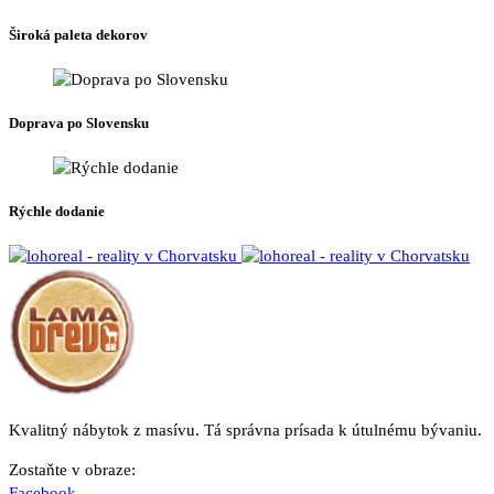
si
môžete
Široká paleta dekorov
vybrať
na
stránke
produktu.
Doprava po Slovensku
Rýchle dodanie
Kvalitný nábytok z masívu. Tá správna prísada k útulnému bývaniu.
Zostaňte v obraze:
Facebook