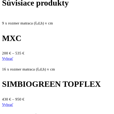
Súvisiace produkty
9 x rozmer matraca (š,d,h) v cm
MXC
Price
200
€
–
535
€
Tento
range:
Vybrať
produkt
200 €
má
through
16 x rozmer matraca (š,d,h) v cm
viacero
535 €
variantov.
SIMBIOGREEN TOPFLEX
Možnosti
si
môžete
Price
430
€
–
950
€
vybrať
Tento
range:
Vybrať
na
produkt
430 €
stránke