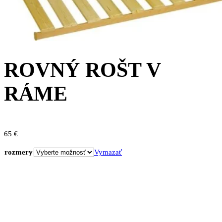
ROVNÝ ROŠT V
RÁME
65
€
rozmery
Vymazať