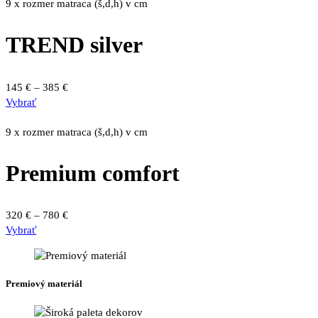
má
through
9 x rozmer matraca (š,d,h) v cm
produktu.
viacero
950 €
variantov.
TREND silver
Možnosti
si
môžete
Price
145
€
–
385
€
vybrať
Tento
range:
Vybrať
na
produkt
145 €
stránke
má
through
9 x rozmer matraca (š,d,h) v cm
produktu.
viacero
385 €
variantov.
Premium comfort
Možnosti
si
môžete
Price
320
€
–
780
€
vybrať
Tento
range:
Vybrať
na
produkt
320 €
stránke
má
through
produktu.
viacero
780 €
Premiový materiál
variantov.
Možnosti