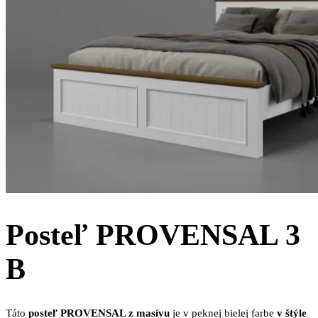
Posteľ PROVENSAL 3
B
Táto
posteľ PROVENSAL z masívu
je v peknej bielej farbe
v štýle