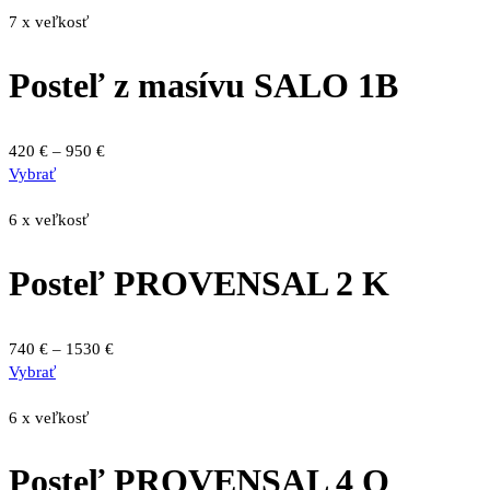
7 x veľkosť
Posteľ z masívu SALO 1B
Price
420
€
–
950
€
Tento
range:
Vybrať
produkt
420 €
má
through
6 x veľkosť
viacero
950 €
variantov.
Posteľ PROVENSAL 2 K
Možnosti
si
môžete
Price
740
€
–
1530
€
vybrať
Tento
range:
Vybrať
na
produkt
740 €
stránke
má
through
6 x veľkosť
produktu.
viacero
1530 €
variantov.
Posteľ PROVENSAL 4 O
Možnosti