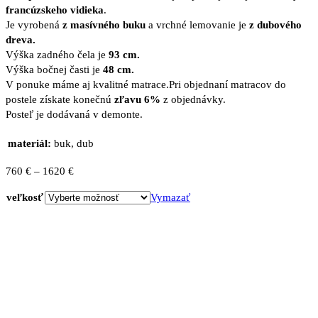
francúzskeho vidieka
.
Je vyrobená
z masívného buku
a vrchné lemovanie je
z dubového
dreva.
Výška zadného čela je
93 cm.
Výška bočnej časti je
48 cm.
V ponuke máme aj kvalitné matrace.Pri objednaní matracov do
postele získate konečnú
zľavu 6%
z objednávky.
Posteľ je dodávaná v demonte.
materiál:
buk, dub
Price
760
€
–
1620
€
range:
veľkosť
Vymazať
760 €
through
1620 €