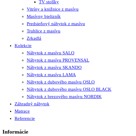
TV stolíky
Vitríny a knižnice z masívu
Masívny bielizník
Predsieňový nábytok z masívu
Truhlice z masívu
Zrkadlá
Kolekcie
Nábytok z masívu SALO
Nábytok z masívu PROVENSAL
Nábytok z masívu SKANDO
Nábytok z masívu LAMA
Nábytok z dubového masívu OSLO
Nábytok z dubového masívu OSLO BLACK
Nábytok z brezového masívu NORDIK
Záhradný nábytok
Matrace
Referencie
Informácie