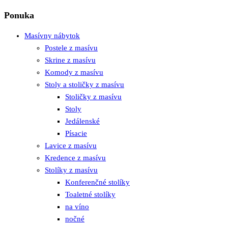
Ponuka
Masívny nábytok
Postele z masívu
Skrine z masívu
Komody z masívu
Stoly a stoličky z masívu
Stoličky z masívu
Stoly
Jedálenské
Písacie
Lavice z masívu
Kredence z masívu
Stolíky z masívu
Konferenčné stolíky
Toaletné stolíky
na víno
nočné