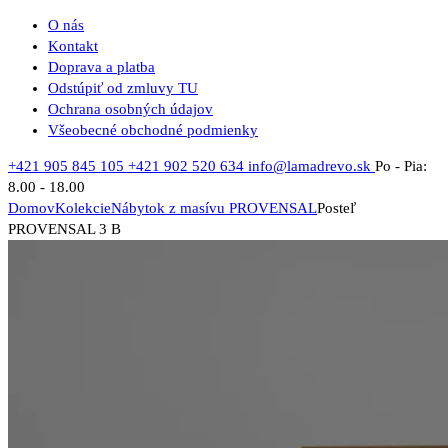
O nás
Kontakt
Doprava a platba
Odstúpiť od zmluvy TU
Ochrana osobných údajov
Všeobecné obchodné podmienky
+421 905 845 105
+421 902 520 634
info@lamadrevo.sk
Po - Pia:
8.00 - 18.00
Domov
Kolekcie
Nábytok z masívu PROVENSAL
Posteľ
PROVENSAL 3 B