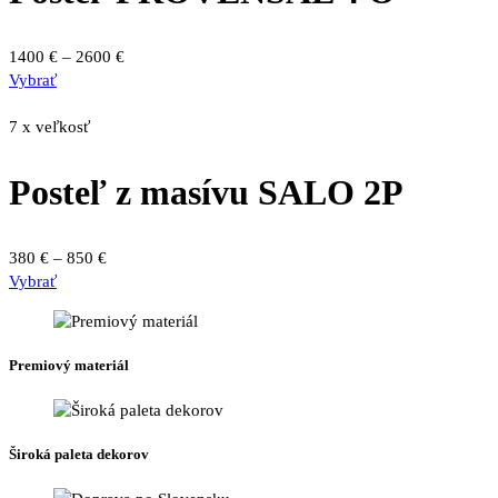
si
môžete
Price
1400
€
–
2600
€
vybrať
Tento
range:
Vybrať
na
produkt
1400 €
stránke
má
through
7 x veľkosť
produktu.
viacero
2600 €
variantov.
Posteľ z masívu SALO 2P
Možnosti
si
môžete
Price
380
€
–
850
€
vybrať
Tento
range:
Vybrať
na
produkt
380 €
stránke
má
through
produktu.
viacero
850 €
Premiový materiál
variantov.
Možnosti
si
môžete
Široká paleta dekorov
vybrať
na