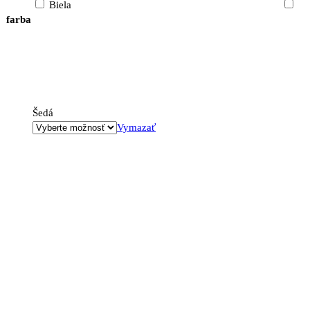
Biela
farba
Šedá
Vymazať
množstvo
Posteľ
PROVENSAL
1L
200