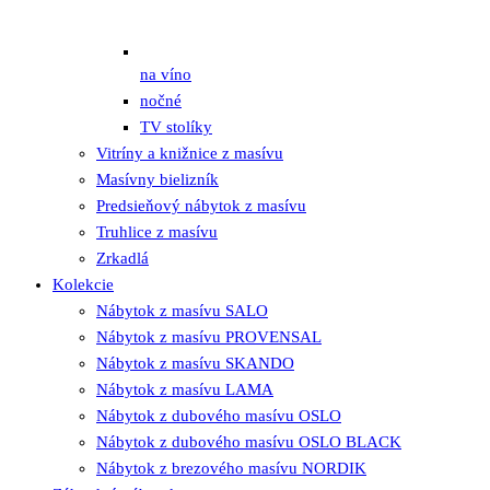
na víno
nočné
TV stolíky
Vitríny a knižnice z masívu
Masívny bielizník
Predsieňový nábytok z masívu
Truhlice z masívu
Zrkadlá
Kolekcie
Nábytok z masívu SALO
Nábytok z masívu PROVENSAL
Nábytok z masívu SKANDO
Nábytok z masívu LAMA
Nábytok z dubového masívu OSLO
Nábytok z dubového masívu OSLO BLACK
Nábytok z brezového masívu NORDIK