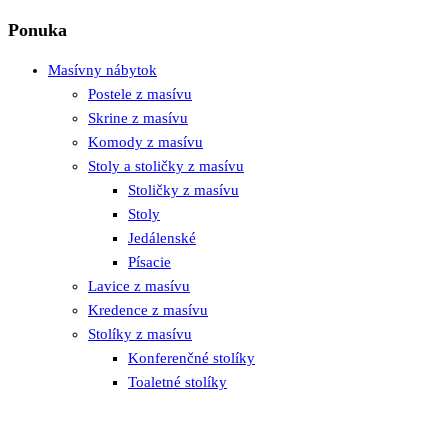
Ponuka
Masívny nábytok
Postele z masívu
Skrine z masívu
Komody z masívu
Stoly a stoličky z masívu
Stoličky z masívu
Stoly
Jedálenské
Písacie
Lavice z masívu
Kredence z masívu
Stolíky z masívu
Konferenčné stolíky
Toaletné stolíky