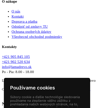
O nákupe
O nás
Kontakt
Doprava a platba
Odstúpiť od zmluvy TU
Ochrana osobných údajov
Všeobecné obchodné podmienky
Kontakty
+421 905 845 105
+421 902 520 634
info@lamadrevo.sk
Po - Pia: 8.00 - 18.00
LAMA DREVO SK s.r.o. Mlynská 980/65, 029 01 Námestovo
Používame cookies
Copyright © 2015 - 2026
Lama Drevo s.r.o.
Websites
NEONUS.s.r.o.
Súbory cookie a ďalšie technológie sledovania
používame na zlepšenie vášho zážitku z
Nákupný košík
prehliadania našich webových stránok, na to,
aby sme vám zobrazovali prispôsobený obsah a