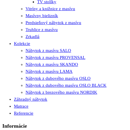
TV stolíky
Vitríny a knižnice z masívu
Masívny bielizník
Predsieňový nábytok z masívu
Truhlice z masívu
Zrkadlá
Kolekcie
Nábytok z masívu SALO
Nábytok z masívu PROVENSAL
Nábytok z masívu SKANDO
Nábytok z masívu LAMA
Nábytok z dubového masívu OSLO
Nábytok z dubového masívu OSLO BLACK
Nábytok z brezového masívu NORDIK
Záhradný nábytok
Matrace
Referencie
Informácie