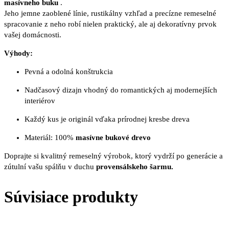
masívneho buku
.
Jeho jemne zaoblené línie, rustikálny vzhľad a precízne remeselné
spracovanie z neho robí nielen praktický, ale aj dekoratívny prvok
vašej domácnosti.
Výhody:
Pevná a odolná konštrukcia
Nadčasový dizajn vhodný do romantických aj modernejších
interiérov
Každý kus je originál vďaka prírodnej kresbe dreva
Materiál: 100%
masívne bukové drevo
Doprajte si kvalitný remeselný výrobok, ktorý vydrží po generácie a
zútulní vašu spálňu v duchu
provensálskeho šarmu.
Súvisiace produkty