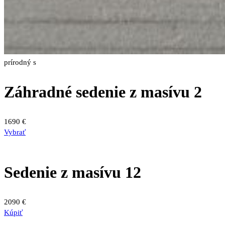
prírodný s
Záhradné sedenie z masívu 2
1690
€
Tento
Vybrať
produkt
má
viacero
Sedenie z masívu 12
variantov.
Možnosti
si
2090
€
môžete
Kúpiť
vybrať