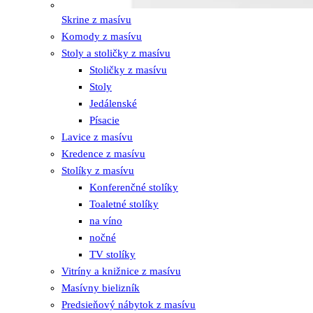
Skrine z masívu
Komody z masívu
Stoly a stoličky z masívu
Stoličky z masívu
Stoly
Jedálenské
Písacie
Lavice z masívu
Kredence z masívu
Stolíky z masívu
Konferenčné stolíky
Toaletné stolíky
na víno
nočné
TV stolíky
Vitríny a knižnice z masívu
Masívny bielizník
Predsieňový nábytok z masívu