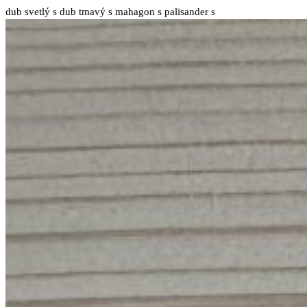
na
dub svetlý s
dub tmavý s
mahagon s
palisander s
stránke
produktu.