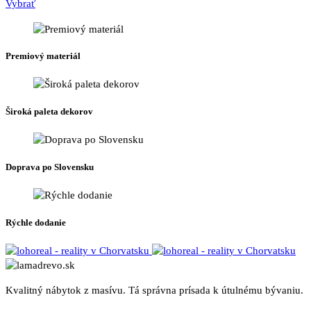
Tento
Vybrať
produkt
má
viacero
Premiový materiál
variantov.
Možnosti
si
môžete
Široká paleta dekorov
vybrať
na
stránke
produktu.
Doprava po Slovensku
Rýchle dodanie
Kvalitný nábytok z masívu. Tá správna prísada k útulnému bývaniu.