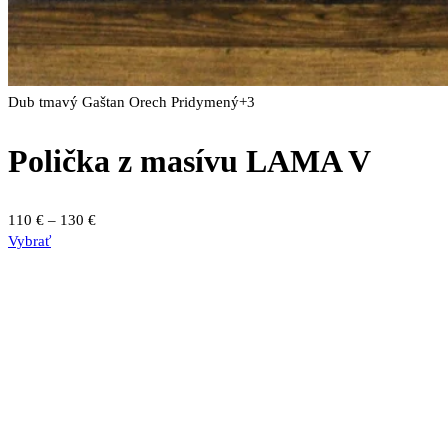
Dub tmavý
Gaštan
Orech
Pridymený
+3
Polička z masívu LAMA V
Price
110
€
–
130
€
Tento
range:
Vybrať
produkt
110 €
má
through
viacero
130 €
variantov.
Možnosti
si
môžete
vybrať
na