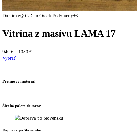
Dub tmavý
Gaštan
Orech
Pridymený
+3
Vitrína z masívu LAMA 17
Price
940
€
–
1080
€
Tento
range:
Vybrať
produkt
940 €
má
through
viacero
1080 €
Premiový materiál
variantov.
Možnosti
si
môžete
Široká paleta dekorov
vybrať
na
stránke
produktu.
Doprava po Slovensku