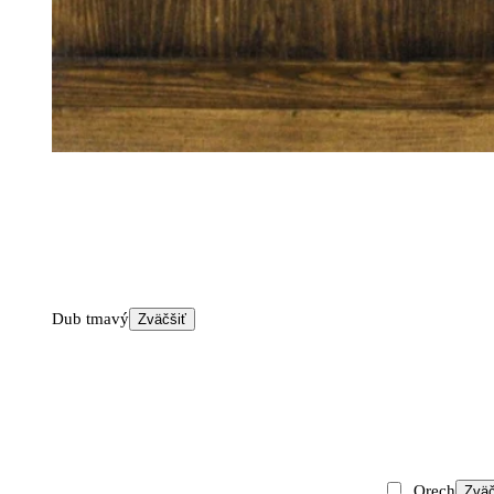
Dub tmavý
Zväčšiť
Orech
Zväč