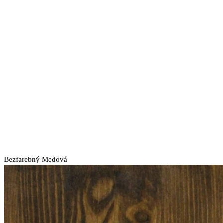
stránke
produktu.
Bezfarebný
Medová