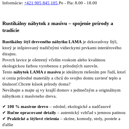
Informácie:
+421 905 845 105
Po - Pia: 8.00 - 18.00
Rustikálny nábytok z masívu – spojenie prírody a
tradície
Rustikálny štýl dreveného nábytku LAMA
je dekoratívny štýl,
ktorý je inšpirovaný tradičnými vidieckymi prvkami interiérového
dizajnu.
Povrch lavice je ošetrený včelím voskom alebo kvalitnou
ekologickou farbou vyrobenou z prírodných surovín.
Tento
nábytok LAMA z masívu
je ideálnym riešením pre ľudí, ktorí
si cenia prírodné materiály a chcú do svojho domu zaviesť teplo a
útulnosť.Chcete kúsok prírody doma?
Neváhajte a majte aj vy krajší domov s jedinečným a originálnym
nábytkom z masívneho dreva.
✔
100 % masívne drevo
– odolné, ekologické a nadčasové
✔
Ručne opracované detaily
– autentický vzhľad s jemnou patinou
✔
Praktické a štýlové riešenia
– skrine, komody, stoly, postele a
ďalšie