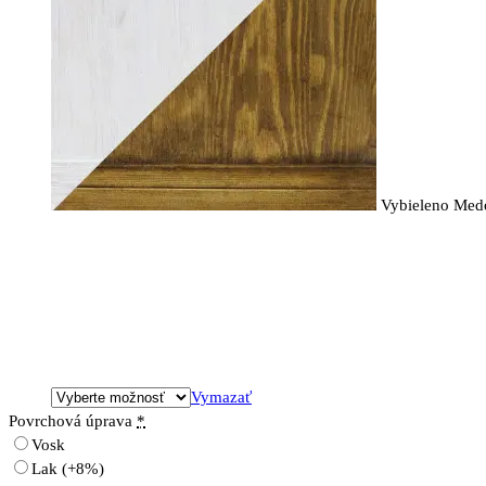
Vybieleno Med
Vymazať
Povrchová úprava
*
Vosk
Lak
(+8%)