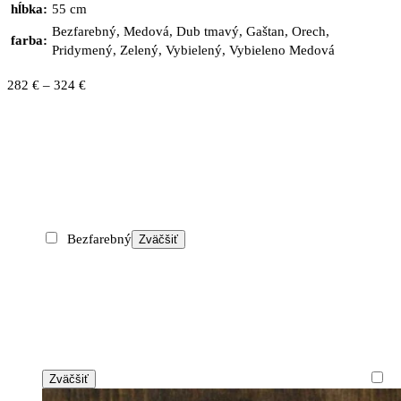
hĺbka:
55 cm
Bezfarebný, Medová, Dub tmavý, Gaštan, Orech,
farba:
Pridymený, Zelený, Vybielený, Vybieleno Medová
Price
282
€
–
324
€
range:
282 €
through
324 €
Bezfarebný
Zväčšiť
Zväčšiť