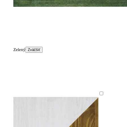
Zelený
Zväčšiť