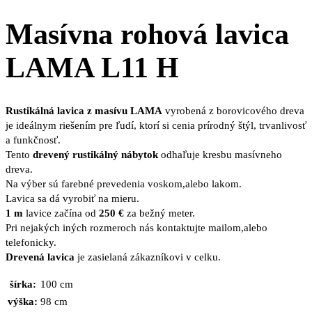
Masívna rohová lavica
LAMA L11 H
Rustikálná lavica z masívu LAMA
vyrobená z borovicového dreva
je ideálnym riešením pre ľudí, ktorí si cenia prírodný štýl, trvanlivosť
a funkčnosť.
Tento
drevený rustikálný nábytok
odhaľuje kresbu masívneho
dreva.
Na výber sú farebné prevedenia voskom,alebo lakom.
Lavica sa dá vyrobiť na mieru.
1 m
lavice začína od
250 €
za bežný meter.
Pri nejakých iných rozmeroch nás kontaktujte mailom,alebo
telefonicky.
Drevená lavica
je zasielaná zákazníkovi v celku.
šírka:
100 cm
výška:
98 cm