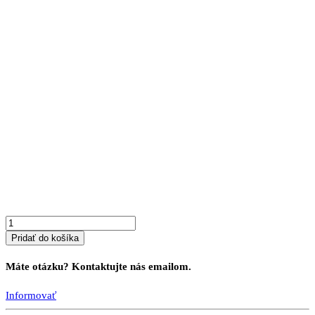
množstvo
Masívna
rohová
lavica
LAMA
L11
H
Pridať do košíka
Máte otázku? Kontaktujte nás emailom.
Informovať