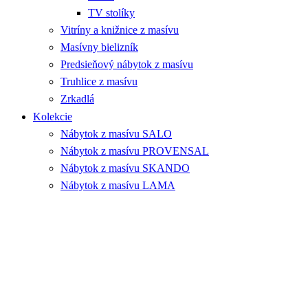
TV stolíky
Vitríny a knižnice z masívu
Masívny bielizník
Predsieňový nábytok z masívu
Truhlice z masívu
Zrkadlá
Kolekcie
Nábytok z masívu SALO
Nábytok z masívu PROVENSAL
Nábytok z masívu SKANDO
Nábytok z masívu LAMA