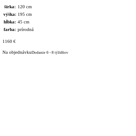
šírka:
120 cm
výška:
195 cm
hĺbka:
45 cm
farba:
prírodná
1160
€
Na objednávku
Dodanie 6 - 8 týždňov
množstvo
Kredenc
z
masívu
SALO