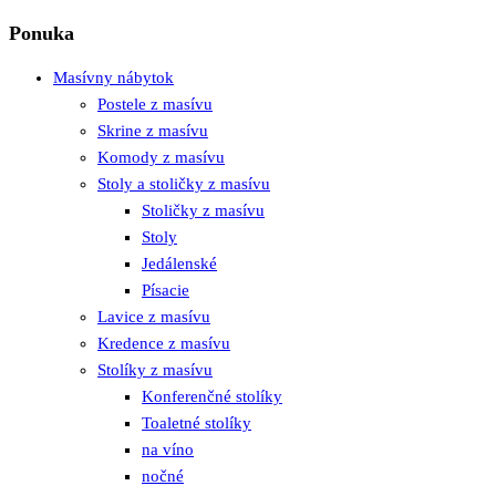
Ponuka
Masívny nábytok
Postele z masívu
Skrine z masívu
Komody z masívu
Stoly a stoličky z masívu
Stoličky z masívu
Stoly
Jedálenské
Písacie
Lavice z masívu
Kredence z masívu
Stolíky z masívu
Konferenčné stolíky
Toaletné stolíky
na víno
nočné