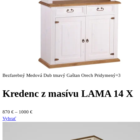
Bezfarebný
Medová
Dub tmavý
Gaštan
Orech
Pridymený
+3
Kredenc z masívu LAMA 14 X
Price
870
€
–
1000
€
Tento
range:
Vybrať
produkt
870 €
má
through
viacero
1000 €