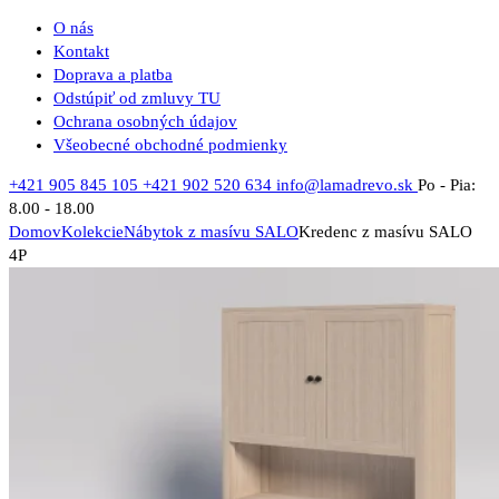
O nás
Kontakt
Doprava a platba
Odstúpiť od zmluvy TU
Ochrana osobných údajov
Všeobecné obchodné podmienky
+421 905 845 105
+421 902 520 634
info@lamadrevo.sk
Po - Pia:
8.00 - 18.00
Domov
Kolekcie
Nábytok z masívu SALO
Kredenc z masívu SALO
4P