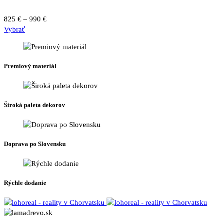
Price
825
€
–
990
€
Tento
range:
Vybrať
produkt
825 €
má
through
viacero
990 €
Premiový materiál
variantov.
Možnosti
si
môžete
Široká paleta dekorov
vybrať
na
stránke
produktu.
Doprava po Slovensku
Rýchle dodanie