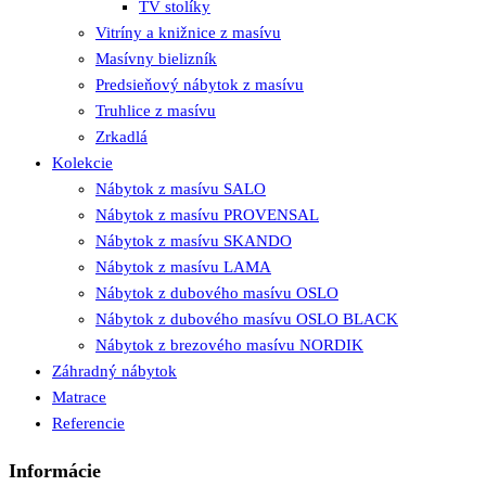
TV stolíky
Vitríny a knižnice z masívu
Masívny bielizník
Predsieňový nábytok z masívu
Truhlice z masívu
Zrkadlá
Kolekcie
Nábytok z masívu SALO
Nábytok z masívu PROVENSAL
Nábytok z masívu SKANDO
Nábytok z masívu LAMA
Nábytok z dubového masívu OSLO
Nábytok z dubového masívu OSLO BLACK
Nábytok z brezového masívu NORDIK
Záhradný nábytok
Matrace
Referencie
Informácie