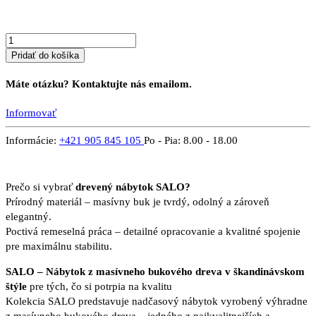
4P
Pridať do košíka
Máte otázku? Kontaktujte nás emailom.
Informovať
Informácie:
+421 905 845 105
Po - Pia: 8.00 - 18.00
Prečo si vybrať
drevený nábytok SALO?
Prírodný materiál – masívny buk je tvrdý, odolný a zároveň
elegantný.
Poctivá remeselná práca – detailné opracovanie a kvalitné spojenie
pre maximálnu stabilitu.
SALO – Nábytok z masívneho bukového dreva v škandinávskom
štýle
pre tých, čo si potrpia na kvalitu
Kolekcia SALO predstavuje nadčasový nábytok vyrobený výhradne
z masívneho bukového dreva – jedného z najkvalitnejších a