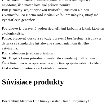
najodolnejších materiálov, aké príroda ponúka.
Buk je známy svojou vysokou tvrdosťou, hustotou a dlhou
životnosťou, čo z neho robí ideálnu voľbu pre nábytok, ktorý má
vydržať celé generácie
Povrchovo je upravený vodou riediteľnými farbami a lakmi, ktoré sú
ekologickejšie.
Police, pracovné dosky a sú vždy upravené bezfarebne. Zásuvky a
dvierka sú štandardne inštalované s mechanizmom tichého
zatvárania.
Pod kredencom je 20 cm priestoru.
SALO
spája krásu prírodného materiálu s moderným dizajnom.
Čisté línie, precízne opracovanie a poctivé spojenia robia z každého
kúsku silného partnera do každého interiéru.
Súvisiace produkty
Bezfarebný
Medová
Dub tmavý
Gaštan
Orech
Pridymený
+3