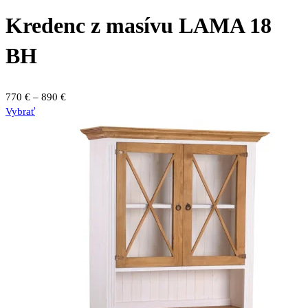
Kredenc z masívu LAMA 18
BH
Price
770
€
–
890
€
Tento
range:
Vybrať
produkt
770 €
má
through
viacero
890 €
variantov.
Možnosti
si
môžete
vybrať
na
stránke
produktu.