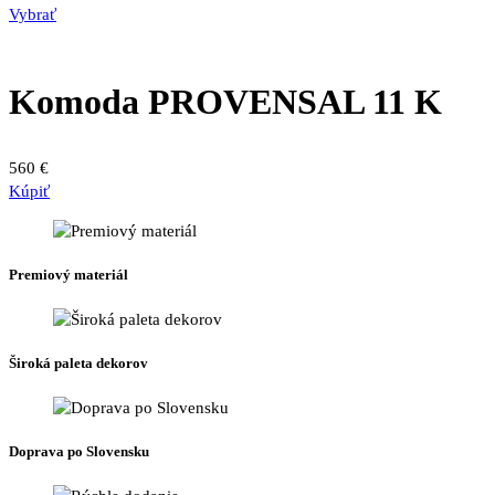
Tento
range:
Vybrať
produkt
530 €
má
through
viacero
610 €
Komoda PROVENSAL 11 K
variantov.
Možnosti
si
560
€
môžete
Kúpiť
vybrať
na
stránke
produktu.
Premiový materiál
Široká paleta dekorov
Doprava po Slovensku