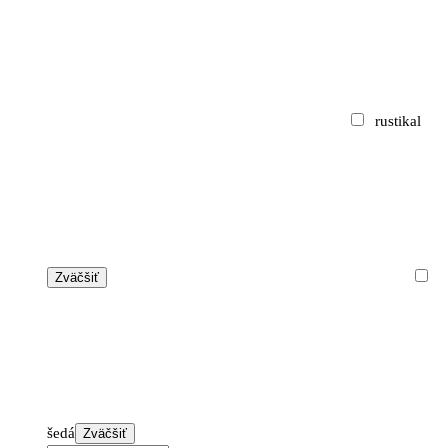
rustikal
Zväčšiť
šedá
Zväčšiť