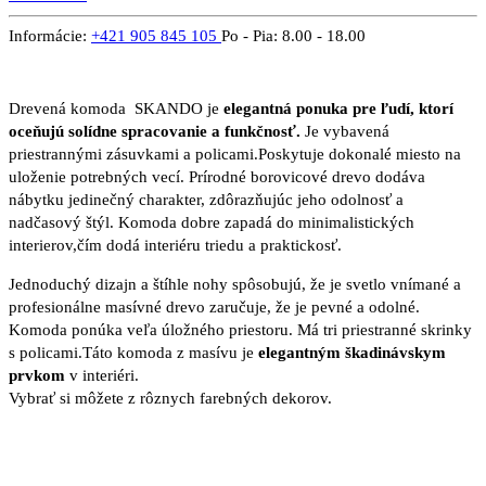
Informácie:
+421 905 845 105
Po - Pia: 8.00 - 18.00
Drevená komoda SKANDO je
elegantná ponuka pre ľudí, ktorí
oceňujú solídne spracovanie a funkčnosť.
Je vybavená
priestrannými zásuvkami a policami.Poskytuje dokonalé miesto na
uloženie potrebných vecí. Prírodné borovicové drevo dodáva
nábytku jedinečný charakter, zdôrazňujúc jeho odolnosť a
nadčasový štýl. Komoda dobre zapadá do minimalistických
interierov,čím dodá interiéru triedu a praktickosť.
Jednoduchý dizajn a štíhle nohy spôsobujú, že je svetlo vnímané a
profesionálne masívné drevo zaručuje, že je pevné a odolné.
Komoda ponúka veľa úložného priestoru. Má tri priestranné skrinky
s policami.Táto komoda z masívu je
elegantným škadinávskym
prvkom
v interiéri.
Vybrať si môžete z rôznych farebných dekorov.