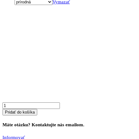
Vymazať
množstvo
Komoda
z
masívu
SKANDO
5
Pridať do košíka
Máte otázku? Kontaktujte nás emailom.
Informovať