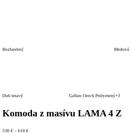
Bezfarebný
Medová
Dub tmavý
Gaštan
Orech
Pridymený
+3
Komoda z masívu LAMA 4 Z
Price
530
€
–
610
€