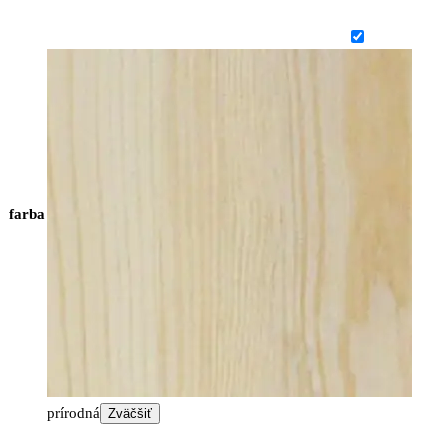
farba
prírodná
Zväčšiť