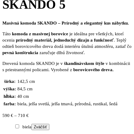
SKANDO 5
Masívná komoda SKANDO – Prírodný a elegantný kus nábytku.
Táto
komoda
z masívnej borovice
je ideálna pre všetkých, ktorí
ocenia
prírodný materiál, jednoduchý dizajn a funkčnosť
. Teplý
odtieň borovicového dreva dodá interiéru útulnú atmosféru, zatiaľ čo
pevná konštrukcia
zaručuje dlhú životnosť.
Drevená komoda SKANDO je v
škandinávskom štýle
v kombinácii
s priestrannými policami. Vyrobené z
borovicového dreva.
šírka:
142,5 cm
výška:
84,5 cm
hĺbka:
40 cm
farba:
biela, jelša svetlá, jelša tmavá, prírodná, rustikal, šedá
Price
590
€
–
710
€
range:
biela
Zväčšiť
590 €