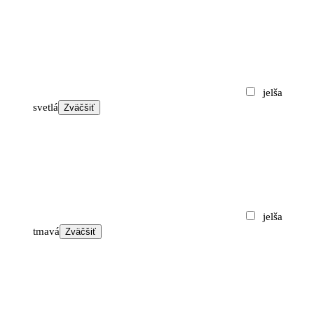
through
710 €
jelša
svetlá
Zväčšiť
jelša
tmavá
Zväčšiť