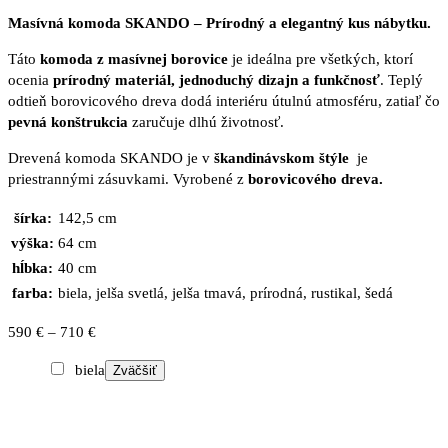
Masívná komoda SKANDO – Prírodný a elegantný kus nábytku.
Táto
komoda
z masívnej borovice
je ideálna pre všetkých, ktorí
ocenia
prírodný materiál, jednoduchý dizajn a funkčnosť
. Teplý
odtieň borovicového dreva dodá interiéru útulnú atmosféru, zatiaľ čo
pevná konštrukcia
zaručuje dlhú životnosť.
Drevená komoda SKANDO je v
škandinávskom štýle
je
priestrannými zásuvkami. Vyrobené z
borovicového dreva.
šírka:
142,5 cm
výška:
64 cm
hĺbka:
40 cm
farba:
biela, jelša svetlá, jelša tmavá, prírodná, rustikal, šedá
Price
590
€
–
710
€
range:
biela
Zväčšiť
590 €
through
710 €