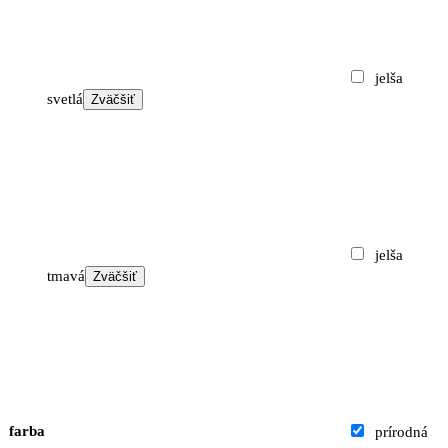
jelša
svetlá
Zväčšiť
jelša
tmavá
Zväčšiť
farba
prírodná