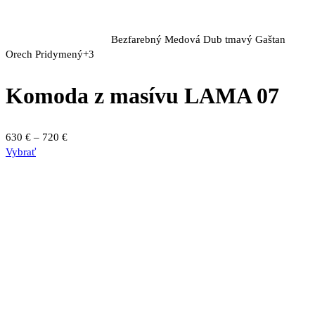
Bezfarebný
Medová
Dub tmavý
Gaštan
Orech
Pridymený
+3
Komoda z masívu LAMA 07
Price
630
€
–
720
€
Tento
range:
Vybrať
produkt
630 €
má
through
viacero
720 €
variantov.
Možnosti
si
môžete
vybrať
na
stránke
produktu.