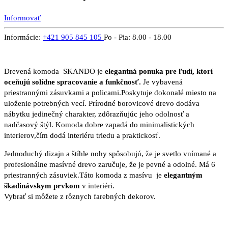
Informovať
Informácie:
+421 905 845 105
Po - Pia: 8.00 - 18.00
Drevená komoda SKANDO je
elegantná ponuka pre ľudí, ktorí
oceňujú solídne spracovanie a funkčnosť.
Je vybavená
priestrannými zásuvkami a policami.Poskytuje dokonalé miesto na
uloženie potrebných vecí. Prírodné borovicové drevo dodáva
nábytku jedinečný charakter, zdôrazňujúc jeho odolnosť a
nadčasový štýl. Komoda dobre zapadá do minimalistických
interierov,čím dodá interiéru triedu a praktickosť.
Jednoduchý dizajn a štíhle nohy spôsobujú, že je svetlo vnímané a
profesionálne masívné drevo zaručuje, že je pevné a odolné. Má 6
priestranných zásuviek.Táto komoda z masívu je
elegantným
škadinávskym prvkom
v interiéri.
Vybrať si môžete z rôznych farebných dekorov.