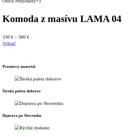
Orech
Pridymený
+3
Komoda z masívu LAMA 04
Price
330
€
–
380
€
Tento
range:
Vybrať
produkt
330 €
má
through
viacero
380 €
Premiový materiál
variantov.
Možnosti
si
môžete
Široká paleta dekorov
vybrať
na
stránke
produktu.
Doprava po Slovensku