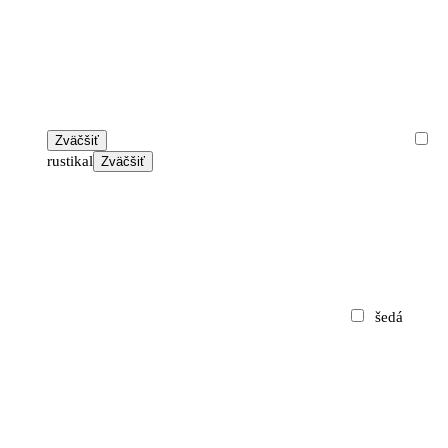
Zväčšiť
rustikal
Zväčšiť
šedá