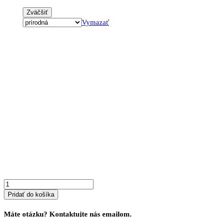
Zväčšiť
Vymazať
množstvo
Komoda
z
masívu
SKANDO
12
Pridať do košíka
Máte otázku? Kontaktujte nás emailom.