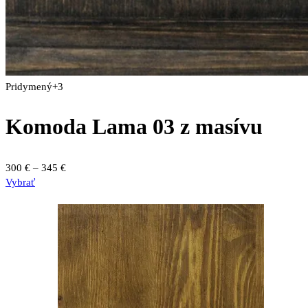
Pridymený
+3
Komoda Lama 03 z masívu
Price
300
€
–
345
€
Tento
range:
Vybrať
produkt
300 €
má
through
viacero
345 €
variantov.
Možnosti
si
môžete
vybrať