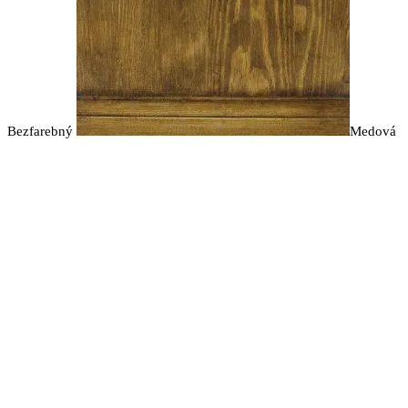
na
stránke
produktu.
Bezfarebný
Medová