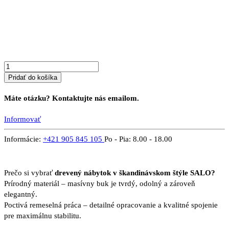
z
masívu
SALO
5B
Pridať do košíka
Máte otázku? Kontaktujte nás emailom.
Informovať
Informácie:
+421 905 845 105
Po - Pia: 8.00 - 18.00
Prečo si vybrať
drevený nábytok v škandinávskom štýle SALO?
Prírodný materiál – masívny buk je tvrdý, odolný a zároveň
elegantný.
Poctivá remeselná práca – detailné opracovanie a kvalitné spojenie
pre maximálnu stabilitu.