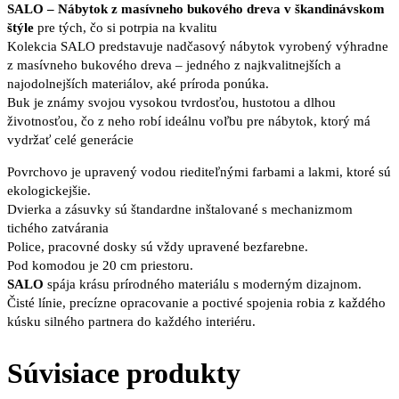
SALO – Nábytok z masívneho bukového dreva v škandinávskom
štýle
pre tých, čo si potrpia na kvalitu
Kolekcia SALO predstavuje nadčasový nábytok vyrobený výhradne
z masívneho bukového dreva – jedného z najkvalitnejších a
najodolnejších materiálov, aké príroda ponúka.
Buk je známy svojou vysokou tvrdosťou, hustotou a dlhou
životnosťou, čo z neho robí ideálnu voľbu pre nábytok, ktorý má
vydržať celé generácie
Povrchovo je upravený vodou riediteľnými farbami a lakmi, ktoré sú
ekologickejšie.
Dvierka a zásuvky sú štandardne inštalované s mechanizmom
tichého zatvárania
Police, pracovné dosky sú vždy upravené bezfarebne.
Pod komodou je 20 cm priestoru.
SALO
spája krásu prírodného materiálu s moderným dizajnom.
Čisté línie, precízne opracovanie a poctivé spojenia robia z každého
kúsku silného partnera do každého interiéru.
Súvisiace produkty