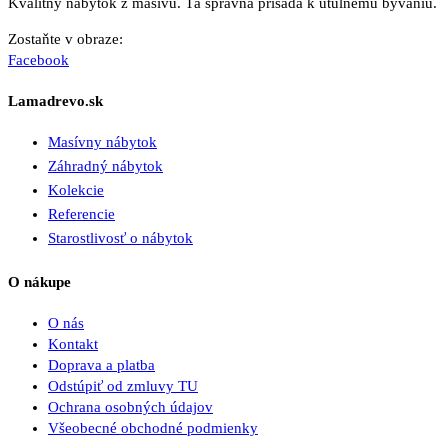
Kvalitný nábytok z masívu. Tá správna prísada k útulnému bývaniu.
Zostaňte v obraze:
Facebook
Lamadrevo.sk
Masívny nábytok
Záhradný nábytok
Kolekcie
Referencie
Starostlivosť o nábytok
O nákupe
O nás
Kontakt
Doprava a platba
Odstúpiť od zmluvy TU
Ochrana osobných údajov
Všeobecné obchodné podmienky