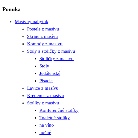
Ponuka
Masívny nábytok
Postele z masívu
Skrine z masívu
Komody z masívu
Stoly a stoličky z masívu
Stoličky z masívu
Stoly
Jedálenské
Písacie
Lavice z masívu
Kredence z masívu
Stolíky z masívu
Konferenčné stolíky
Toaletné stolíky
na víno
nočné