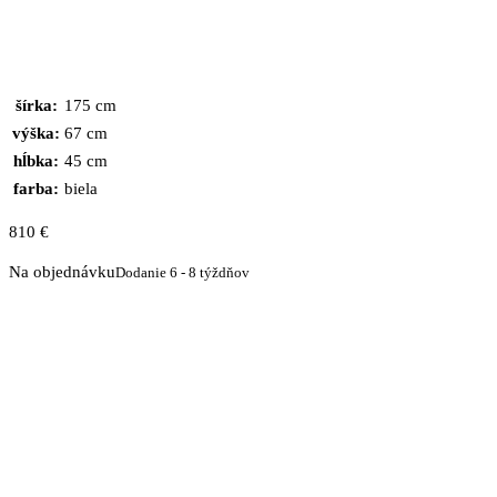
šírka:
175 cm
výška:
67 cm
hĺbka:
45 cm
farba:
biela
810
€
Na objednávku
Dodanie 6 - 8 týždňov
množstvo
Komoda