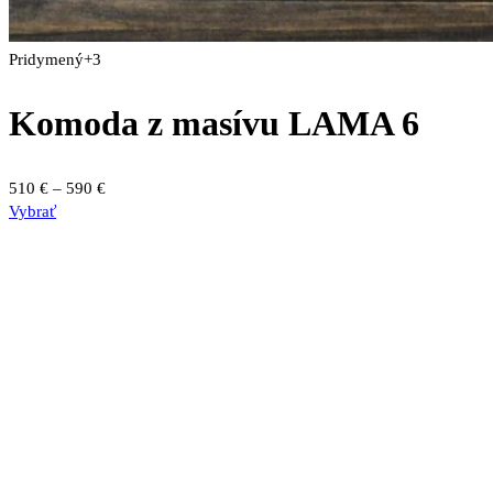
Pridymený
+3
Komoda z masívu LAMA 6
Price
510
€
–
590
€
Tento
range:
Vybrať
produkt
510 €
má
through
viacero
590 €
variantov.
Možnosti
si
môžete
vybrať
na
stránke
produktu.