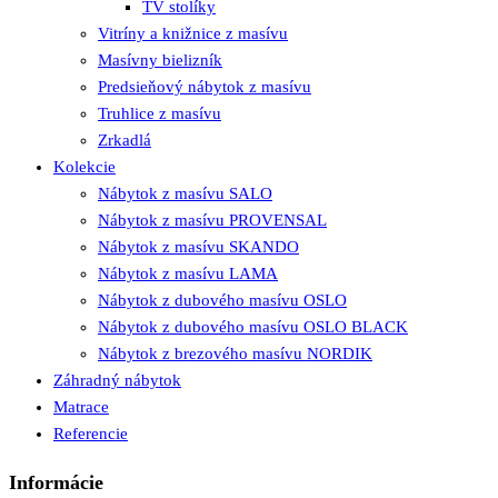
TV stolíky
Vitríny a knižnice z masívu
Masívny bielizník
Predsieňový nábytok z masívu
Truhlice z masívu
Zrkadlá
Kolekcie
Nábytok z masívu SALO
Nábytok z masívu PROVENSAL
Nábytok z masívu SKANDO
Nábytok z masívu LAMA
Nábytok z dubového masívu OSLO
Nábytok z dubového masívu OSLO BLACK
Nábytok z brezového masívu NORDIK
Záhradný nábytok
Matrace
Referencie
Informácie