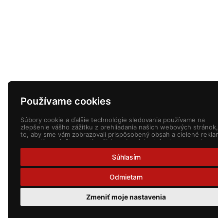
Používame cookies
Súbory cookie a ďalšie technológie sledovania používame na
zlepšenie vášho zážitku z prehliadania našich webových stránok,
to, aby sme vám zobrazovali prispôsobený obsah a cielené rekla
na analýzu návštevnosti našich webových stránok a na pochope
toho, odkiaľ naši návštevníci prichádzajú.
Súhlasím
Odmietam
Zmeniť moje nastavenia